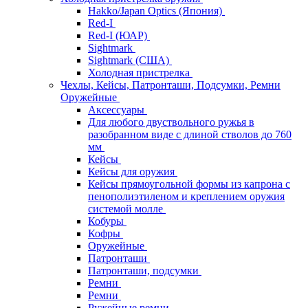
Hakko/Japan Optics (Япония)
Red-I
Red-I (ЮАР)
Sightmark
Sightmark (США)
Холодная пристрелка
Чехлы, Кейсы, Патронташи, Подсумки, Ремни
Оружейные
Аксессуары
Для любого двуствольного ружья в
разобранном виде с длиной стволов до 760
мм
Кейсы
Кейсы для оружия
Кейсы прямоугольной формы из капрона с
пенополиэтиленом и креплением оружия
системой молле
Кобуры
Кофры
Оружейные
Патронташи
Патронташи, подсумки
Ремни
Ремни
Ружейные ремни