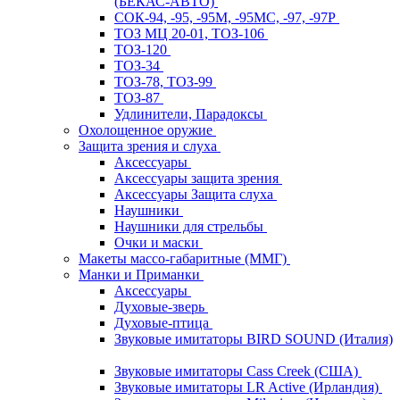
(БЕКАС-АВТО)
СОК-94, -95, -95М, -95МС, -97, -97Р
ТОЗ МЦ 20-01, ТОЗ-106
ТОЗ-120
ТОЗ-34
ТОЗ-78, ТОЗ-99
ТОЗ-87
Удлинители, Парадоксы
Охолощенное оружие
Защита зрения и слуха
Аксессуары
Аксессуары защита зрения
Аксессуары Защита слуха
Наушники
Наушники для стрельбы
Очки и маски
Макеты массо-габаритные (ММГ)
Манки и Приманки
Аксессуары
Духовые-зверь
Духовые-птица
Звуковые имитаторы BIRD SOUND (Италия)
Звуковые имитаторы Cass Creek (США)
Звуковые имитаторы LR Active (Ирландия)