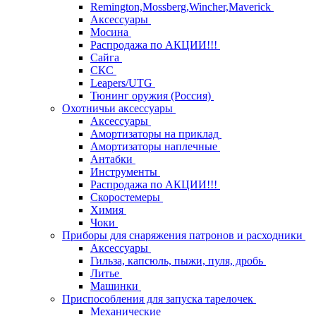
Remington,Mossberg,Wincher,Maverick
Аксессуары
Мосина
Распродажа по АКЦИИ!!!
Сайга
СКС
Leapers/UTG
Тюнинг оружия (Россия)
Охотничьи аксессуары
Аксессуары
Амортизаторы на приклад
Амортизаторы наплечные
Антабки
Инструменты
Распродажа по АКЦИИ!!!
Скоростемеры
Химия
Чоки
Приборы для снаряжения патронов и расходники
Аксессуары
Гильза, капсюль, пыжи, пуля, дробь
Литье
Машинки
Приспособления для запуска тарелочек
Механические