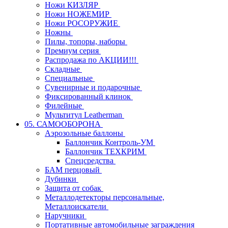
Ножи КИЗЛЯР
Ножи НОЖЕМИР
Ножи РОСОРУЖИЕ
Ножны
Пилы, топоры, наборы
Премиум серия
Распродажа по АКЦИИ!!!
Складные
Специальные
Сувенирные и подарочные
Фиксированный клинок
Филейные
Мультитул Leatherman
05. САМООБОРОНА
Аэрозольные баллоны
Баллончик Контроль-УМ
Баллончик ТЕХКРИМ
Спецсредства
БАМ перцовый
Дубинки
Защита от собак
Металлодетекторы персональные,
Металлоискатели
Наручники
Портативные автомобильные заграждения