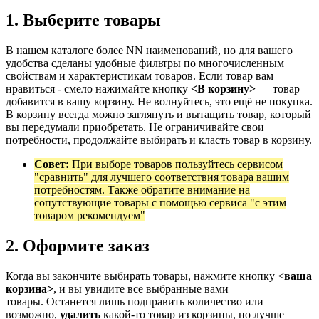
1. Выберите товары
В нашем каталоге более NN наименований, но для вашего
удобства сделаны удобные фильтры по многочисленным
свойствам и характеристикам товаров. Если товар вам
нравиться - смело нажимайте кнопку
<В корзину>
— товар
добавится в вашу корзину. Не волнуйтесь, это ещё не покупка.
В корзину всегда можно заглянуть и вытащить товар, который
вы передумали приобретать. Не ограничивайте свои
потребности, продолжайте выбирать и класть товар в корзину.
Совет:
При выборе товаров пользуйтесь сервисом
"сравнить" для лучшего соответствия товара вашим
потребностям. Также обратите внимание на
сопутствующие товары с помощью сервиса "с этим
товаром рекомендуем"
2. Оформите заказ
Когда вы закончите выбирать товары, нажмите кнопку <
ваша
корзина>
, и вы увидите все выбранные вами
товары. Останется лишь подправить количество или
возможно,
удалить
какой-то товар из корзины, но лучше