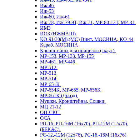
Иж-46
Иж-53
Иж-60, Иж-61
Иж-78, Иж-79-9Т, Иж-71, МР-80-13Т, МР-81
ИМЗ
ИОЗ (ИЖМАШ)
КО-91/30(М),(МС) Винт. МОСИНА, КО-44
Караб. МОСИНА
Кронштейны для прицелов (скаут)
МР-153, МР-133, МР-155
МР-461, МР-446
МР-512
МР-513
МР-514
МР-651К
МР-654К, МР-655, МР-656К
МР-661К (Дрозд)
Мушки, Кронштейны, Сошки
МЦ 21-12
ОП-СКС
ОСА
РП-16, РП-16М (16х70), РП-12М (12х70),
(БЕКАС)
РС-12,-12М (12х76), РС-16,-16М (16х76)