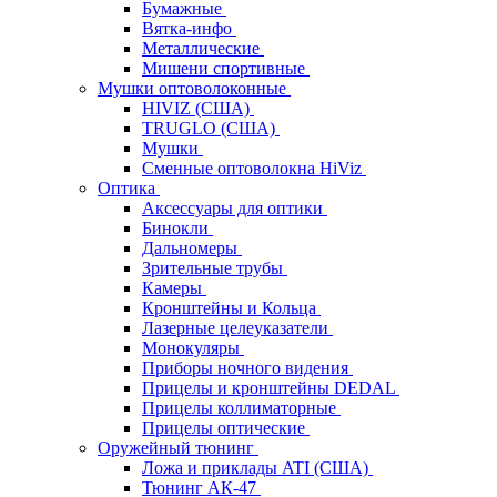
Бумажные
Вятка-инфо
Металлические
Мишени спортивные
Мушки оптоволоконные
HIVIZ (США)
TRUGLO (США)
Мушки
Сменные оптоволокна HiViz
Оптика
Аксессуары для оптики
Бинокли
Дальномеры
Зрительные трубы
Камеры
Кронштейны и Кольца
Лазерные целеуказатели
Монокуляры
Приборы ночного видения
Прицелы и кронштейны DEDAL
Прицелы коллиматорные
Прицелы оптические
Оружейный тюнинг
Ложа и приклады ATI (США)
Тюнинг АК-47