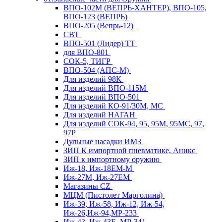
ВПО-102М (ВЕПРЬ-ХАНТЕР), ВПО-105,
ВПО-123 (ВЕПРЬ)
ВПО-205 (Вепрь-12)
СВТ
ВПО-501 (Лидер) ТТ
для ВПО-801
СОК-5, ТИГР
ВПО-504 (АПС-М)
Для изделий 98К
Для изделий ВПО-115М
Для изделий ВПО-501
Для изделий КО-91/30М, МС
Для изделий НАГАН
Для изделий СОК-94, 95, 95М, 95МС, 97,
97Р
Дульные насадки ИМЗ
ЗИП К импортной пневматике, Аникс
ЗИП к импортному оружию
Иж-18, Иж-18ЕМ-М
Иж-27М, Иж-27ЕМ
Магазины CZ
МЦМ (Пистолет Марголина)
Иж-39, Иж-58, Иж-12, Иж-54,
Иж-26,Иж-94,МР-233
Иж-43, Иж-43Е, МР-341