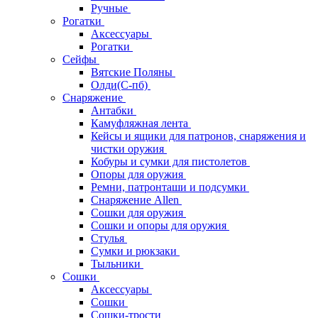
Ручные
Рогатки
Аксессуары
Рогатки
Сейфы
Вятские Поляны
Олди(С-пб)
Снаряжение
Антабки
Камуфляжная лента
Кейсы и ящики для патронов, снаряжения и
чистки оружия
Кобуры и сумки для пистолетов
Опоры для оружия
Ремни, патронташи и подсумки
Снаряжение Allen
Сошки для оружия
Сошки и опоры для оружия
Стулья
Сумки и рюкзаки
Тыльники
Сошки
Аксессуары
Сошки
Сошки-трости