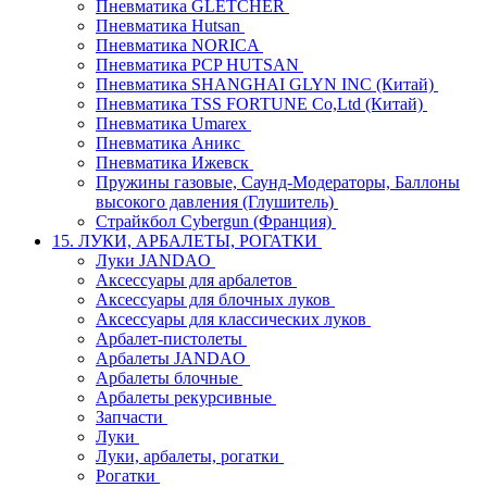
Пневматика GLETCHER
Пневматика Hutsan
Пневматика NORICA
Пневматика PCP HUTSAN
Пневматика SHANGHAI GLYN INC (Китай)
Пневматика TSS FORTUNE Co,Ltd (Китай)
Пневматика Umarex
Пневматика Аникс
Пневматика Ижевск
Пружины газовые, Саунд-Модераторы, Баллоны
высокого давления (Глушитель)
Страйкбол Cybergun (Франция)
15. ЛУКИ, АРБАЛЕТЫ, РОГАТКИ
Луки JANDAO
Аксессуары для арбалетов
Аксессуары для блочных луков
Аксессуары для классических луков
Арбалет-пистолеты
Арбалеты JANDAO
Арбалеты блочные
Арбалеты рекурсивные
Запчасти
Луки
Луки, арбалеты, рогатки
Рогатки