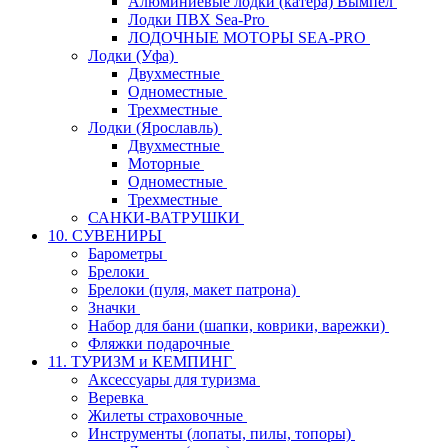
Алюминиевые лодки (катера) Вымпел
Лодки ПВХ Sea-Pro
ЛОДОЧНЫЕ МОТОРЫ SEA-PRO
Лодки (Уфа)
Двухместные
Одноместные
Трехместные
Лодки (Ярославль)
Двухместные
Моторные
Одноместные
Трехместные
САНКИ-ВАТРУШКИ
10. СУВЕНИРЫ
Барометры
Брелоки
Брелоки (пуля, макет патрона)
Значки
Набор для бани (шапки, коврики, варежки)
Фляжки подарочные
11. ТУРИЗМ и КЕМПИНГ
Аксессуары для туризма
Веревка
Жилеты страховочные
Инструменты (лопаты, пилы, топоры)