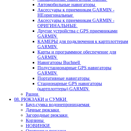
Автомобильные навигаторы
Аксессуары к приемникам GARMIN -
НЕоригинальные
Аксессуары к приемникам GARMIN -
ОРИГИНАЛЬНЫЕ
Другие устройства с GPS приемниками
GARMIN
КАМЕРЫ для подключения к картплоттерам
GARMIN
Карты и программное обеспечение для
GARMIN
Навигаторы Buchnell
Полустационарные GPS навигаторы
GARMIN
Портативные навигаторы
Стационарные GPS навигаторы
(картплоттеры) GARMIN
Рации
08. РЮКЗАКИ и СУМКИ
Баул-сумка водонепроницаемая
Дачные рюкзаки
Загородные рюкзаки
Корзины
НОВИНКИ
Охотничьи рюкзаки