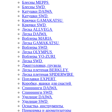
Блесны MEPPS
Блесны SWD
Катушки DAIWA
Катушки SWD
Крючки GAMAKATSU
Крючки SWD
Леска ALLVEGA
Леска DAIWA
Воблеры MARIA
Леска GAMAKATSU
Воблеры SWD
Леска OLYMPUS
Воблеры YO-ZURI
Леска SWD
Джигголовки, грузила
Леска плетеная BERKLEY
Леска плетеная SPIDERWIRE
Поплавки EXPERT
Коробки, ящики для снастей
Спиннинги DAIWA
Спиннинги SWD
Удилище DAIWA
Удилище SWD
Оснастка, инструменты
Прикормка и ароматизаторы