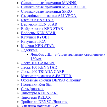
Силиконовые приманки MANNS
Силиконовые приманки MISTER FISH
Силиконовые приманки SPRO
Съедобные приманки ALLVEGA
Блесны KEN STAR
Вертлюги KEN STAR
Виброхвосты KEN STAR
Воблеры KEN STAR
Катушки RYOBI
Катушки TICA
Крючки KEN STAR
Ледобуры
Ледобур ЛШ - 3 (с центральным сверлением)
130мм
Леска 100 CAIMAN
Леска 100 KEN STAR
Леска 200 TRIADA CARP
Мягкие приманки A-FACTOR
Офсетные крючки DENSO /Япония/
Поплавки Ken Star
Сеть финская
Твистеры KEN STAR
Твистеры RELAX
Тройники DENSO /Япония/
Удилища маховые GW