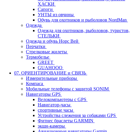
ХАСКИ
Сапоги
УНТЫ из овчины
Обувь для охотников и рыболовов NordMan
Одежда
Одежда для охотников, рыболовов, туристов,
СТЕЛЬКИ
Одежда и обувь Норс Вей
Перчатки
Стрелковые жилеты
Термобелье
GREET
GUAHOOO
07. ОРИЕНТИРОВАНИЕ и СВЯЗЬ
Измерительные приборы
Компаса
Мобильные телефоны с защитой SONIM
Навигаторы GPS
Велокомпьютеры с GPS
Навигатор-часы
спортивные часы
Устройства слежения за собаками GPS
Фитнес браслеты GARMIN
экшн-камеры
Авиационные навигаторы Garmin