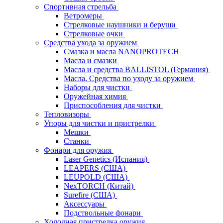
Спортивная стрельба
Ветромеры
Стрелковые наушники и беруши
Стрелковые очки
Средства ухода за оружием
Смазка и масла NANOPROTECH
Масла и смазки
Масла и средства BALLISTOL (Германия)
Масла, Средства по уходу за оружием
Наборы для чистки
Оружейная химия
Приспособления для чистки
Тепловизоры
Упоры для чистки и пристрелки
Мешки
Станки
Фонари для оружия
Laser Genetics (Испания)
LEAPERS (США)
LEUPOLD (США)
NexTORCH (Китай)
Surefire (США)
Аксессуары
Подствольные фонари
Холодная пристрелка оружия