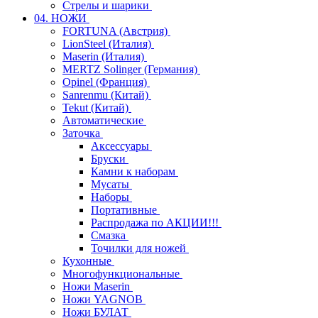
Стрелы и шарики
04. НОЖИ
FORTUNA (Австрия)
LionSteel (Италия)
Maserin (Италия)
MERTZ Solinger (Германия)
Opinel (Франция)
Sanrenmu (Китай)
Tekut (Китай)
Автоматические
Заточка
Аксессуары
Бруски
Камни к наборам
Мусаты
Наборы
Портативные
Распродажа по АКЦИИ!!!
Смазка
Точилки для ножей
Кухонные
Многофункциональные
Ножи Maserin
Ножи YAGNOB
Ножи БУЛАТ