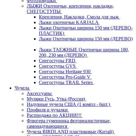
Фотоловушки
ЛЫЖИ Охотничьи, крепления, накладки,
СНЕГОСТУПЫ
Крепления, Накладки, Смола для лыж
Лыжи охотничьи KARJALA
Лыжи Охотничьи ширина 150 мм (ДЕРЕВО-
ПЛАСТИК)
Лыжи Охотничьи ширина 150 мм (ДЕРЕВО)
Лыжи ТАЕЖНЫЕ Охотничьи ширина 180,
200, 230 мм (ДЕРЕВО)
Снегоступы FRD
Снегоступы GVS
Снегоступы Heritage 930
Снегоступы Pro-Guide V
Снегоступы TRAIL Series
Чучела
Аксессуары
Муляжи Гусь, Утка (Россия)
Надувные чучела США (1 компл - 6шт.)
Профиля и чучалки
Распродажа по АКЦИИ!!!
Флюгера гуменника фотореалистичные,
самонадувающиеся
Чучела BIRDLAND пластиковые (Китай)