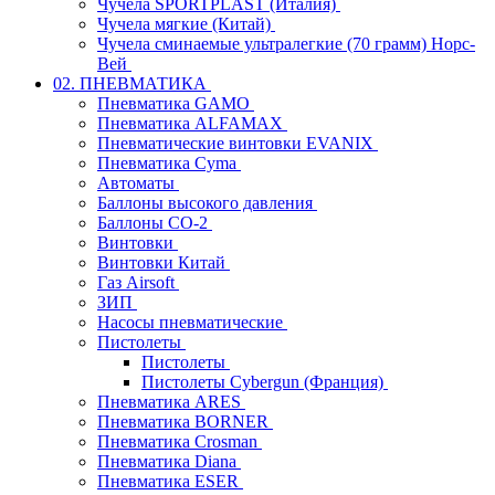
Чучела SPORTPLAST (Италия)
Чучела мягкие (Китай)
Чучела сминаемые ультралегкие (70 грамм) Норс-
Вей
02. ПНЕВМАТИКА
Пневматика GAMO
Пневматика ALFAMAX
Пневматические винтовки EVANIX
Пневматика Cyma
Автоматы
Баллоны высокого давления
Баллоны СО-2
Винтовки
Винтовки Китай
Газ Airsoft
ЗИП
Насосы пневматические
Пистолеты
Пистолеты
Пистолеты Cybergun (Франция)
Пневматика ARES
Пневматика BORNER
Пневматика Crosman
Пневматика Diana
Пневматика ESER