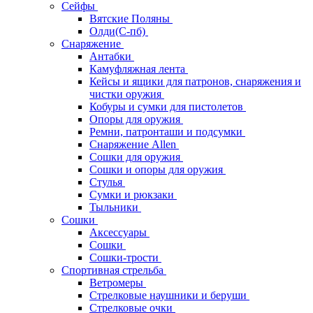
Сейфы
Вятские Поляны
Олди(С-пб)
Снаряжение
Антабки
Камуфляжная лента
Кейсы и ящики для патронов, снаряжения и
чистки оружия
Кобуры и сумки для пистолетов
Опоры для оружия
Ремни, патронташи и подсумки
Снаряжение Allen
Сошки для оружия
Сошки и опоры для оружия
Стулья
Сумки и рюкзаки
Тыльники
Сошки
Аксессуары
Сошки
Сошки-трости
Спортивная стрельба
Ветромеры
Стрелковые наушники и беруши
Стрелковые очки