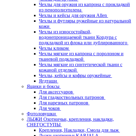
Чехлы для оружия из капрона с прокладкой
из пенополиэтилена
Чехлы и кейсы для оружия Allen
Чехлы и футляры ружейные из натуральной
кожи
Чехлы из износостойкой,
водонепроницаемой ткани Кордура с
подкладкой из флока или дублированного
Чехлы кликом
Чехлы мягкие из капрона с поролоном и
тканевой подкладкой
Чехлы мягкие из синтетической ткани с
кожаной отделкой
Чехлы, кейсы и кофры оружейные
Ягдташи
Ящики и боксы
Для аксессуаров
Для гладкоствольных патронов
Для нарезных патронов
Для чоков
Фотоловушки
ЛЫЖИ Охотничьи, крепления, накладки,
СНЕГОСТУПЫ
Крепления, Накладки, Смола для лыж
Лыжи охотничьи KARJALA