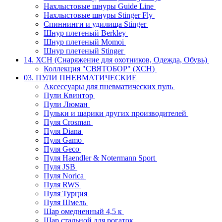
Нахлыстовые шнуры Guide Line
Нахлыстовые шнуры Stinger Fly
Спиннинги и удилища Stinger
Шнур плетеный Berkley
Шнур плетеный Momoi
Шнур плетеный Stinger
14. ХСН (Снаряжение для охотников, Одежда, Обувь)
Коллекция "СВЯТОБОР" (ХСН)
03. ПУЛИ ПНЕВМАТИЧЕСКИЕ
Аксессуары для пневматических пуль
Пули Квинтор
Пули Люман
Пульки и шарики других производителей
Пуля Crosman
Пуля Diana
Пуля Gamo
Пуля Geco
Пуля Haendler & Notermann Sport
Пуля JSB
Пуля Norica
Пуля RWS
Пуля Турция
Пуля Шмель
Шар омедненный 4,5 к
Шар стальной для рогаток.