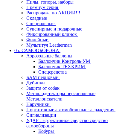
Пилы, топоры, наборы
Премиум серия
Распродажа по АКЦИИ!!!
Складные
Специальные
Сувенирные и подарочные
Фиксированный клинок
Филейные
Мультитул Leatherman
05. САМООБОРОНА
Аэрозольные баллоны
Баллончик Контроль-УМ
Баллончик ТЕХКРИМ
Спецсредства
БАМ перцовый
Дубинки
Защита от собак
Металлодетекторы персональные,
Металлоискатели
Наручники
Портативные автомобильные заграждения
Сигнализации
УДАР - эффективное средство средство
самообороны
Кобуры