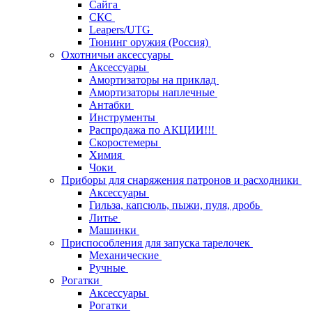
Сайга
СКС
Leapers/UTG
Тюнинг оружия (Россия)
Охотничьи аксессуары
Аксессуары
Амортизаторы на приклад
Амортизаторы наплечные
Антабки
Инструменты
Распродажа по АКЦИИ!!!
Скоростемеры
Химия
Чоки
Приборы для снаряжения патронов и расходники
Аксессуары
Гильза, капсюль, пыжи, пуля, дробь
Литье
Машинки
Приспособления для запуска тарелочек
Механические
Ручные
Рогатки
Аксессуары
Рогатки