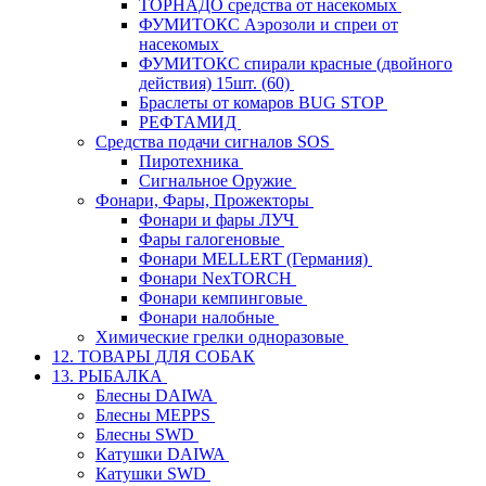
ТОРНАДО средства от насекомых
ФУМИТОКС Аэрозоли и спреи от
насекомых
ФУМИТОКС спирали красные (двойного
действия) 15шт. (60)
Браслеты от комаров BUG STOP
РЕФТАМИД
Средства подачи сигналов SOS
Пиротехника
Сигнальное Оружие
Фонари, Фары, Прожекторы
Фонари и фары ЛУЧ
Фары галогеновые
Фонари MELLERT (Германия)
Фонари NexTORCH
Фонари кемпинговые
Фонари налобные
Химические грелки одноразовые
12. ТОВАРЫ ДЛЯ СОБАК
13. РЫБАЛКА
Блесны DAIWA
Блесны MEPPS
Блесны SWD
Катушки DAIWA
Катушки SWD