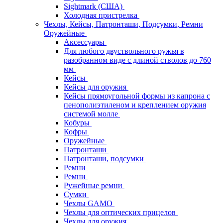
Sightmark (США)
Холодная пристрелка
Чехлы, Кейсы, Патронташи, Подсумки, Ремни
Оружейные
Аксессуары
Для любого двуствольного ружья в
разобранном виде с длиной стволов до 760
мм
Кейсы
Кейсы для оружия
Кейсы прямоугольной формы из капрона с
пенополиэтиленом и креплением оружия
системой молле
Кобуры
Кофры
Оружейные
Патронташи
Патронташи, подсумки
Ремни
Ремни
Ружейные ремни
Сумки
Чехлы GAMO
Чехлы для оптических прицелов
Чехлы для оружия