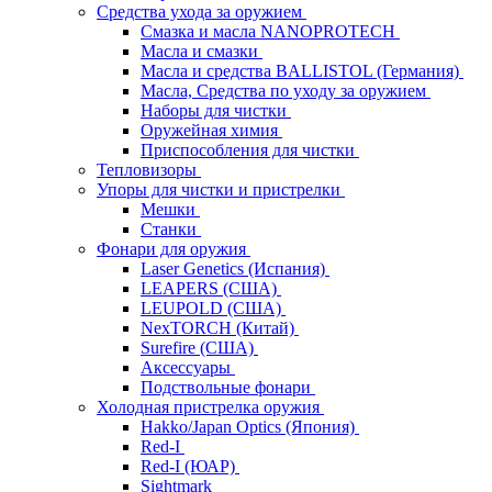
Средства ухода за оружием
Смазка и масла NANOPROTECH
Масла и смазки
Масла и средства BALLISTOL (Германия)
Масла, Средства по уходу за оружием
Наборы для чистки
Оружейная химия
Приспособления для чистки
Тепловизоры
Упоры для чистки и пристрелки
Мешки
Станки
Фонари для оружия
Laser Genetics (Испания)
LEAPERS (США)
LEUPOLD (США)
NexTORCH (Китай)
Surefire (США)
Аксессуары
Подствольные фонари
Холодная пристрелка оружия
Hakko/Japan Optics (Япония)
Red-I
Red-I (ЮАР)
Sightmark