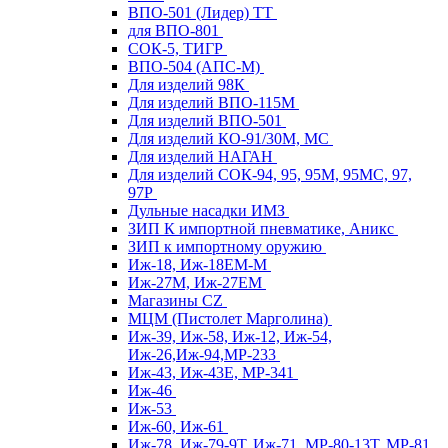
ВПО-501 (Лидер) ТТ
для ВПО-801
СОК-5, ТИГР
ВПО-504 (АПС-М)
Для изделий 98К
Для изделий ВПО-115М
Для изделий ВПО-501
Для изделий КО-91/30М, МС
Для изделий НАГАН
Для изделий СОК-94, 95, 95М, 95МС, 97,
97Р
Дульные насадки ИМЗ
ЗИП К импортной пневматике, Аникс
ЗИП к импортному оружию
Иж-18, Иж-18ЕМ-М
Иж-27М, Иж-27ЕМ
Магазины CZ
МЦМ (Пистолет Марголина)
Иж-39, Иж-58, Иж-12, Иж-54,
Иж-26,Иж-94,МР-233
Иж-43, Иж-43Е, МР-341
Иж-46
Иж-53
Иж-60, Иж-61
Иж-78, Иж-79-9Т, Иж-71, МР-80-13Т, МР-81