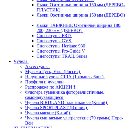
Лыжи Охотничьи ширина 150 мм (ДЕРЕВО-
ПЛАСТИК)
Лыжи Охотничьи ширина 150 мм (ДЕРЕВО)
Лыжи ТАЕЖНЫЕ Охотничьи ширина 180,
200, 230 мм (ДЕРЕВО)
Снегоступы FRD
Снегоступы GVS
Снегоступы Heritage 930
Снегоступы Pro-Guide V
Снегоступы TRAIL Series
Чучела
Аксессуары
Муляжи Гусь, Утка (Россия)
Надувные чучела США (1 компл - 6шт.)
Профиля и чучалки
Распродажа по АКЦИИ!!!
Флюгера гуменника фотореалистичные,
самонадувающиеся
Чучела BIRDLAND пластиковые (Китай)
Чучела SPORTPLAST (Италия)
Чучела мягкие (Китай)
Чучела сминаемые ультралегкие (70 грамм) Норс-
Вей