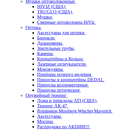
Мушки оптоволоконные
HIVIZ (США)
TRUGLO (США)
Мушки
Сменные оптоволокна HiViz
Оптика
Аксессуары для оптики
Бинокли
Дальномеры
Зрительные трубы
Камеры
Кронштейны и Кольца
Лазерные целеуказатели
Монокуляры
Приборы ночного видения
Прицелы и кронштейны DEDAL
Прицелы коллиматорные
Прицелы оптические
Оружейный тюнинг
Ложа и приклады ATI (США)
Тюнинг АК-47
Remington,Mossberg,Wincher,Maverick
Аксессуары
Мосина
Распродажа по АКЦИИ!!!