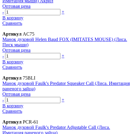
Имитация мыши) Акрил
Оптовая цена
-
+
В корзину
Сравнить
Артикул
AC75
Манок духовой Helen Baud FOX (IMITATES MOUSE) (Лиса.
Писк мыши)
Оптовая цена
-
+
В корзину
Сравнить
Артикул
75BLI
Манок духовой Faulk's Predator Squeaker Call (Лиса. Имитация
раненого зайца)
Оптовая цена
-
+
В корзину
Сравнить
Артикул
PCR-61
Манок духовой Faulk's Predator Adjustable Call (Лиса.
Имитация раненого зайца)