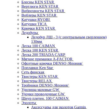
Блесны KEN STAR
Вертлюги KEN STAR
Виброхвосты KEN STAR
Воблеры KEN STAR
Катушки RYOBI
Катушки TICA
Крючки KEN STAR
Ледобуры
Ледобур ЛШ - 3 (с центральным сверлением)
130мм
Леска 100 CAIMAN
Леска 100 KEN STAR
Леска 200 TRIADA CARP
Мягкие приманки A-FACTOR
Офсетные крючки DENSO /Япония/
Поплавки Ken Star
Сеть финская
Твистеры KEN STAR
Твистеры RELAX
Тройники DENSO /Япония/
Удилища маховые GW
Удочки проводочные GW
Шнур плетен. 100 CAIMAN
Эхолоты
Аксессуары для эхолотов Garmin