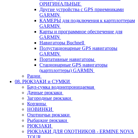
ОРИГИНАЛЬНЫЕ
Другие устройства с GPS приемниками
GARMIN
КАМЕРЫ для подключения к картплоттерам
GARMIN
Карты и программное обеспечение для
GARMIN
Навигаторы Buchnell
Полустационарные GPS навигаторы
GARMIN
Портативные навигаторы
Стационарные GPS навигаторы
(картплоттеры) GARMIN
Рации
08. РЮКЗАКИ и СУМКИ
Баул-сумка водонепроницаемая
Дачные рюкзаки
Загородные рюкзаки
Корзины
НОВИНКИ
Охотничьи рюкзаки
Рыбацкие рюкзаки
РЮКЗАКИ
РЮКЗАКИ ДЛЯ ОХОТНИКОВ - ERMINE NOVA
TOUR