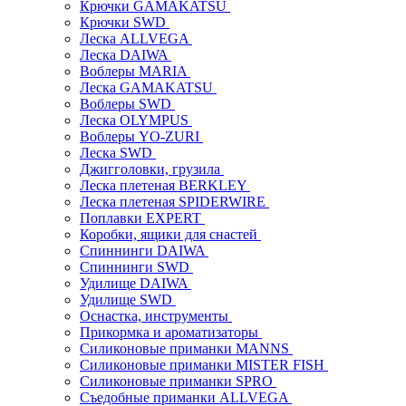
Крючки GAMAKATSU
Крючки SWD
Леска ALLVEGA
Леска DAIWA
Воблеры MARIA
Леска GAMAKATSU
Воблеры SWD
Леска OLYMPUS
Воблеры YO-ZURI
Леска SWD
Джигголовки, грузила
Леска плетеная BERKLEY
Леска плетеная SPIDERWIRE
Поплавки EXPERT
Коробки, ящики для снастей
Спиннинги DAIWA
Спиннинги SWD
Удилище DAIWA
Удилище SWD
Оснастка, инструменты
Прикормка и ароматизаторы
Силиконовые приманки MANNS
Силиконовые приманки MISTER FISH
Силиконовые приманки SPRO
Съедобные приманки ALLVEGA