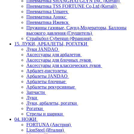
Пневматика SHANGHAI GLYN INC (Китай)
Пневматика TSS FORTUNE Co,Ltd (Китай)
Пневматика Umarex
Пневматика Аникс
Пневматика Ижевск
Пружины газовые, Саунд-Модераторы, Баллоны
высокого давления (Глушитель)
Страйкбол Cybergun (Франция)
15. ЛУКИ, АРБАЛЕТЫ, РОГАТКИ
Луки JANDAO
Аксессуары для арбалетов
Аксессуары для блочных луков
Аксессуары для классических луков
Арбалет-пистолеты
Арбалеты JANDAO
Арбалеты блочные
Арбалеты рекурсивные
Запчасти
Луки
Луки, арбалеты, рогатки
Рогатки
Стрелы и шарики
04. НОЖИ
FORTUNA (Австрия)
LionSteel (Италия)