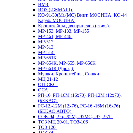
ИМЗ
ИОЗ (ИЖМАШ)
КО-91/30(М),(МС) Винт. МОСИНА, КО-44
Караб. МОСИНА
Кронштейны для прицелов (скаут)
МР-153, МР-133, МР-155
МР-461, МР-446
МР-512
МР-513
МР-514
МР-651К
МР-654К, МР-655, МР-656К
МР-661К (Дрозд)
Мушки, Кронштейны, Сошки
МЦ 21-12
ОП-СКС
ОСА
РП-16, РП-16М (16х70), РП-12М (12х70),
(БЕКАС)
РС-12,-12М (12х76), РС-16,-16М (16х76)
(БЕКАС-АВТО)
СОК-94, -95, -95М, -95МС, -97, -97Р
ТОЗ МЦ 20-01, ТОЗ-106
ТОЗ-120
ТОЗ-34