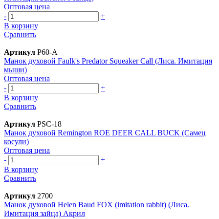
Оптовая цена
-
+
В корзину
Сравнить
Артикул
P60-А
Манок духовой Faulk's Predator Squeaker Call (Лиса. Имитация
мыши)
Оптовая цена
-
+
В корзину
Сравнить
Артикул
PSC-18
Манок духовой Remington ROE DEER CALL BUCK (Самец
косули)
Оптовая цена
-
+
В корзину
Сравнить
Артикул
2700
Манок духовой Helen Baud FOX (imitation rabbit) (Лиса.
Имитация зайца) Акрил