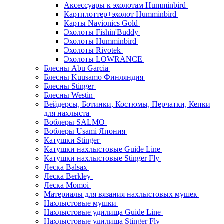
Аксессуары к эхолотам Humminbird
Картплоттер+эхолот Humminbird
Карты Navionics Gold
Эхолоты Fishin'Buddy
Эхолоты Humminbird
Эхолоты Rivotek
Эхолоты LOWRANCE
Блесны Abu Garcia
Блесны Kuusamo Финляндия
Блесны Stinger
Блесны Westin
Вейдерсы, Ботинки, Костюмы, Перчатки, Кепки
для нахлыста
Воблеры SALMO
Воблеры Usami Япония
Катушки Stinger
Катушки нахлыстовые Guide Line
Катушки нахлыстовые Stinger Fly
Леска Balsax
Леска Berkley
Леска Momoi
Материалы для вязания нахлыстовых мушек
Нахлыстовые мушки
Нахлыстовые удилища Guide Line
Нахлыстовые удилища Stinger Fly