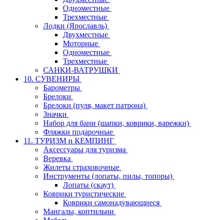
Одноместные
Трехместные
Лодки (Ярославль)
Двухместные
Моторные
Одноместные
Трехместные
САНКИ-ВАТРУШКИ
10. СУВЕНИРЫ
Барометры
Брелоки
Брелоки (пуля, макет патрона)
Значки
Набор для бани (шапки, коврики, варежки)
Фляжки подарочные
11. ТУРИЗМ и КЕМПИНГ
Аксессуары для туризма
Веревка
Жилеты страховочные
Инструменты (лопаты, пилы, топоры)
Лопаты (скаут)
Коврики туристические
Коврики самонадувающиеся
Мангалы, коптильни