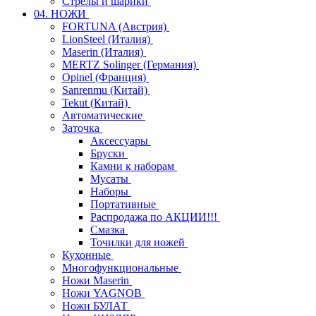
Стрелы и шарики
04. НОЖИ
FORTUNA (Австрия)
LionSteel (Италия)
Maserin (Италия)
MERTZ Solinger (Германия)
Opinel (Франция)
Sanrenmu (Китай)
Tekut (Китай)
Автоматические
Заточка
Аксессуары
Бруски
Камни к наборам
Мусаты
Наборы
Портативные
Распродажа по АКЦИИ!!!
Смазка
Точилки для ножей
Кухонные
Многофункциональные
Ножи Maserin
Ножи YAGNOB
Ножи БУЛАТ