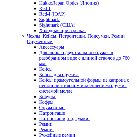
Hakko/Japan Optics (Япония)
Red-I
Red-I (ЮАР)
Sightmark
Sightmark (США)
Холодная пристрелка
Чехлы, Кейсы, Патронташи, Подсумки, Ремни
Оружейные
Аксессуары
Для любого двуствольного ружья в
разобранном виде с длиной стволов до 760
мм
Кейсы
Кейсы для оружия
Кейсы прямоугольной формы из капрона с
пенополиэтиленом и креплением оружия
системой молле
Кобуры
Кофры
Оружейные
Патронташи
Патронташи, подсумки
Ремни
Ремни
Ружейные ремни