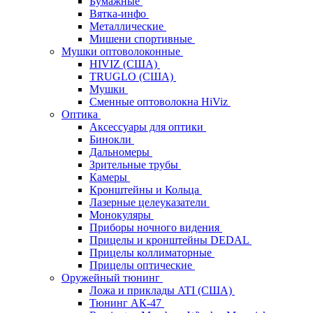
Бумажные
Вятка-инфо
Металлические
Мишени спортивные
Мушки оптоволоконные
HIVIZ (США)
TRUGLO (США)
Мушки
Сменные оптоволокна HiViz
Оптика
Аксессуары для оптики
Бинокли
Дальномеры
Зрительные трубы
Камеры
Кронштейны и Кольца
Лазерные целеуказатели
Монокуляры
Приборы ночного видения
Прицелы и кронштейны DEDAL
Прицелы коллиматорные
Прицелы оптические
Оружейный тюнинг
Ложа и приклады ATI (США)
Тюнинг АК-47