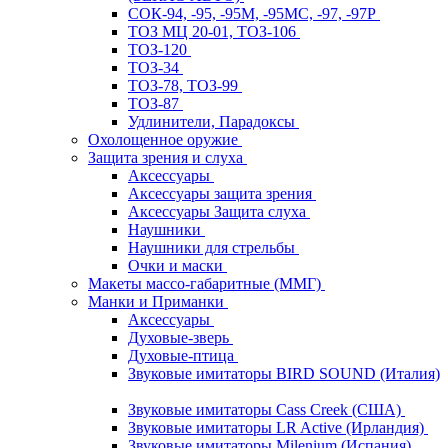
СОК-94, -95, -95М, -95МС, -97, -97Р
ТОЗ МЦ 20-01, ТОЗ-106
ТОЗ-120
ТОЗ-34
ТОЗ-78, ТОЗ-99
ТОЗ-87
Удлинители, Парадоксы
Охолощенное оружие
Защита зрения и слуха
Аксессуары
Аксессуары защита зрения
Аксессуары Защита слуха
Наушники
Наушники для стрельбы
Очки и маски
Макеты массо-габаритные (ММГ)
Манки и Приманки
Аксессуары
Духовые-зверь
Духовые-птица
Звуковые имитаторы BIRD SOUND (Италия)
Звуковые имитаторы Cass Creek (США)
Звуковые имитаторы LR Active (Ирландия)
Звуковые имитаторы Milenium (Испания)