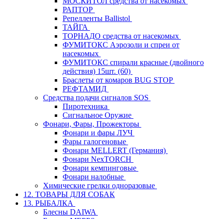
МОСКИТОЛ средства от насекомых
РАПТОР
Репелленты Ballistol
ТАЙГА
ТОРНАДО средства от насекомых
ФУМИТОКС Аэрозоли и спреи от
насекомых
ФУМИТОКС спирали красные (двойного
действия) 15шт. (60)
Браслеты от комаров BUG STOP
РЕФТАМИД
Средства подачи сигналов SOS
Пиротехника
Сигнальное Оружие
Фонари, Фары, Прожекторы
Фонари и фары ЛУЧ
Фары галогеновые
Фонари MELLERT (Германия)
Фонари NexTORCH
Фонари кемпинговые
Фонари налобные
Химические грелки одноразовые
12. ТОВАРЫ ДЛЯ СОБАК
13. РЫБАЛКА
Блесны DAIWA