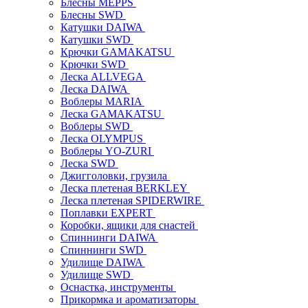
Блесны MEPPS
Блесны SWD
Катушки DAIWA
Катушки SWD
Крючки GAMAKATSU
Крючки SWD
Леска ALLVEGA
Леска DAIWA
Воблеры MARIA
Леска GAMAKATSU
Воблеры SWD
Леска OLYMPUS
Воблеры YO-ZURI
Леска SWD
Джигголовки, грузила
Леска плетеная BERKLEY
Леска плетеная SPIDERWIRE
Поплавки EXPERT
Коробки, ящики для снастей
Спиннинги DAIWA
Спиннинги SWD
Удилище DAIWA
Удилище SWD
Оснастка, инструменты
Прикормка и ароматизаторы