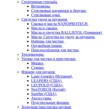
Спортивная стрельба
Ветромеры
Стрелковые наушники и беруши
Стрелковые очки
Средства ухода за оружием
Смазка и масла NANOPROTECH
Масла и смазки
Масла и средства BALLISTOL (Германия)
Масла, Средства по уходу за оружием
Наборы для чистки
Оружейная химия
Приспособления для чистки
Тепловизоры
Упоры для чистки и пристрелки
Мешки
Станки
Фонари для оружия
Laser Genetics (Испания)
LEAPERS (США)
LEUPOLD (США)
NexTORCH (Китай)
Surefire (США)
Аксессуары
Подствольные фонари
Холодная пристрелка оружия