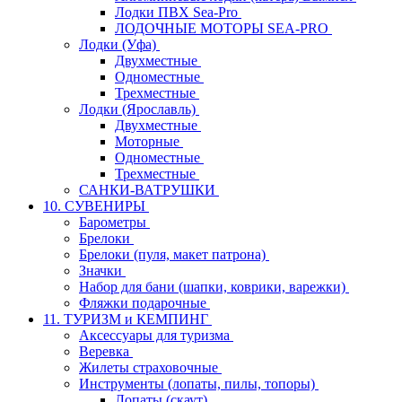
Лодки ПВХ Sea-Pro
ЛОДОЧНЫЕ МОТОРЫ SEA-PRO
Лодки (Уфа)
Двухместные
Одноместные
Трехместные
Лодки (Ярославль)
Двухместные
Моторные
Одноместные
Трехместные
САНКИ-ВАТРУШКИ
10. СУВЕНИРЫ
Барометры
Брелоки
Брелоки (пуля, макет патрона)
Значки
Набор для бани (шапки, коврики, варежки)
Фляжки подарочные
11. ТУРИЗМ и КЕМПИНГ
Аксессуары для туризма
Веревка
Жилеты страховочные
Инструменты (лопаты, пилы, топоры)
Лопаты (скаут)