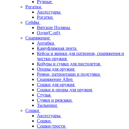
Ручные
Рогатки
Аксессуары
Рогатки
Сейфы
Вятские Поляны
Олди(С-пб)
Снаряжение
Антабки
Камуфляжная лента
Кейсы и ящики для патронов, снаряжения и
чистки оружия
Кобуры и сумки для пистолетов
Опоры для оружия
Ремни, патронташи и подсумки
Снаряжение Allen
Сошки для оружия
Сошки и опоры для оружия
Стулья
Сумки и рюкзаки
Тыльники
Сошки
Аксессуары
Сошки
Сошки-трости