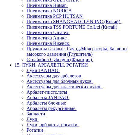
Пневматика Hutsan
Пневматика NORICA
Пневматика PCP HUTSAN
Пневматика SHANGHAI GLYN INC (Китай)
Пневматика TSS FORTUNE Co,Ltd (Китай)
Пневматика Umarex
Пневматика Аникс
Пневматика Ижевск
Пружины газовые, Саунд-Модераторы, Баллоны
высокого давления (Глушитель)
Страйкбол Cybergun (Франция)
15. ЛУКИ, АРБАЛЕТЫ, РОГАТКИ
Луки JANDAO
Аксессуары для арбалетов
Аксессуары для блочных луков
Аксессуары для классических луков
Арбалет-пистолеты
Арбалеты JANDAO
Арбалеты блочные
Арбалеты рекурсивные
Запчасти
Луки
Луки, арбалеты, рогатки
Рогатки