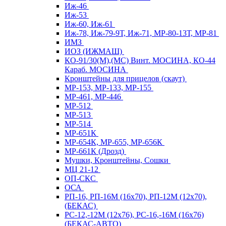
Иж-46
Иж-53
Иж-60, Иж-61
Иж-78, Иж-79-9Т, Иж-71, МР-80-13Т, МР-81
ИМЗ
ИОЗ (ИЖМАШ)
КО-91/30(М),(МС) Винт. МОСИНА, КО-44
Караб. МОСИНА
Кронштейны для прицелов (скаут)
МР-153, МР-133, МР-155
МР-461, МР-446
МР-512
МР-513
МР-514
МР-651К
МР-654К, МР-655, МР-656К
МР-661К (Дрозд)
Мушки, Кронштейны, Сошки
МЦ 21-12
ОП-СКС
ОСА
РП-16, РП-16М (16х70), РП-12М (12х70),
(БЕКАС)
РС-12,-12М (12х76), РС-16,-16М (16х76)
(БЕКАС-АВТО)