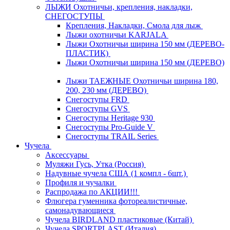
ЛЫЖИ Охотничьи, крепления, накладки,
СНЕГОСТУПЫ
Крепления, Накладки, Смола для лыж
Лыжи охотничьи KARJALA
Лыжи Охотничьи ширина 150 мм (ДЕРЕВО-
ПЛАСТИК)
Лыжи Охотничьи ширина 150 мм (ДЕРЕВО)
Лыжи ТАЕЖНЫЕ Охотничьи ширина 180,
200, 230 мм (ДЕРЕВО)
Снегоступы FRD
Снегоступы GVS
Снегоступы Heritage 930
Снегоступы Pro-Guide V
Снегоступы TRAIL Series
Чучела
Аксессуары
Муляжи Гусь, Утка (Россия)
Надувные чучела США (1 компл - 6шт.)
Профиля и чучалки
Распродажа по АКЦИИ!!!
Флюгера гуменника фотореалистичные,
самонадувающиеся
Чучела BIRDLAND пластиковые (Китай)
Чучела SPORTPLAST (Италия)