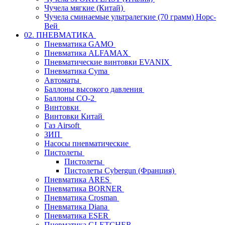
Чучела мягкие (Китай)
Чучела сминаемые ультралегкие (70 грамм) Норс-
Вей
02. ПНЕВМАТИКА
Пневматика GAMO
Пневматика ALFAMAX
Пневматические винтовки EVANIX
Пневматика Cyma
Автоматы
Баллоны высокого давления
Баллоны СО-2
Винтовки
Винтовки Китай
Газ Airsoft
ЗИП
Насосы пневматические
Пистолеты
Пистолеты
Пистолеты Cybergun (Франция)
Пневматика ARES
Пневматика BORNER
Пневматика Crosman
Пневматика Diana
Пневматика ESER
Пневматика GLETCHER