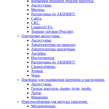
Remington,Mossberg,Wincher,Maverick
Аксессуары
Мосина
Распродажа по АКЦИИ!!!
Сайга
СКС
Leapers/UTG
Тюнинг оружия (Россия)
Охотничьи аксессуары
Аксессуары
Амортизаторы на приклад
Амортизаторы наплечные
Антабки
Инструменты
Распродажа по АКЦИИ!!!
Скоростемеры
Химия
Чоки
Приборы для снаряжения патронов и расходники
Аксессуары
Гильза, капсюль, пыжи, пуля, дробь
Литье
Машинки
Приспособления для запуска тарелочек
Механические