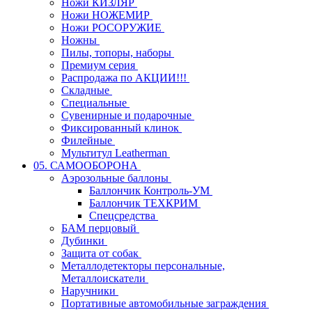
Ножи КИЗЛЯР
Ножи НОЖЕМИР
Ножи РОСОРУЖИЕ
Ножны
Пилы, топоры, наборы
Премиум серия
Распродажа по АКЦИИ!!!
Складные
Специальные
Сувенирные и подарочные
Фиксированный клинок
Филейные
Мультитул Leatherman
05. САМООБОРОНА
Аэрозольные баллоны
Баллончик Контроль-УМ
Баллончик ТЕХКРИМ
Спецсредства
БАМ перцовый
Дубинки
Защита от собак
Металлодетекторы персональные,
Металлоискатели
Наручники
Портативные автомобильные заграждения