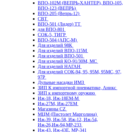
ВПО-102М (ВЕПРЬ-ХАНТЕР), ВПО-105,
ВПО-123 (ВЕПРЬ)
ВПО-205 (Вепрь-12)
СВТ
ВПО-501 (Лидер) ТТ
для ВПО-801
СОК-5, ТИГР
ВПО-504 (АПС-М)
Для изделий 98К
Для изделий ВПО-115М
Для изделий ВПО-501
Для изделий КО-91/30М, МС
Для изделий НАГАН
Для изделий СОК-94, 95, 95М, 95МС, 97,
97Р
Дульные насадки ИМЗ
ЗИП К импортной пневматике, Аникс
ЗИП к импортному оружию
Иж-18, Иж-18ЕМ-М
Иж-27М, Иж-27ЕМ
Магазины CZ
МЦМ (Пистолет Марголина)
Иж-39, Иж-58, Иж-12, Иж-54,
Иж-26,Иж-94,МР-233
Иж-43, Иж-43Е, МР-341