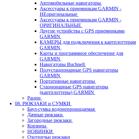
Автомобильные навигаторы
Аксессуары к приемникам GARMIN -
НЕоригинальные
Аксессуары к приемникам GARMIN -
ОРИГИНАЛЬНЫЕ
Другие устройства с GPS приемниками
GARMIN
КАМЕРЫ для подключения к картплоттерам
GARMIN
Карты и программное обеспечение для
GARMIN
Навигаторы Buchnell
Полустационарные GPS навигаторы
GARMIN
Портативные навигаторы
Стационарные GPS навигаторы
(картплоттеры) GARMIN
Рации
08. РЮКЗАКИ и СУМКИ
Баул-сумка водонепроницаемая
Дачные рюкзаки
Загородные рюкзаки
Корзины
НОВИНКИ
Охотничьи рюкзаки