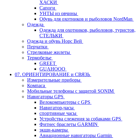
ХАСКИ
Сапоги
УНТЫ из овчины
Обувь для охотников и рыболовов NordMan
Одежда
Одежда для охотников, рыболовов, туристов,
СТЕЛЬКИ
Одежда и обувь Норс Вей
Перчатки
Стрелковые жилеты
Термобелье
GREET
GUAHOOO
07. ОРИЕНТИРОВАНИЕ и СВЯЗЬ
Измерительные приборы
Компаса
Мобильные телефоны с защитой SONIM
Навигаторы GPS
Велокомпьютеры с GPS
Навигатор-часы
спортивные часы
Устройства слежения за собаками GPS
Фитнес браслеты GARMIN
экшн-камеры
Авиационные навигаторы Garmin