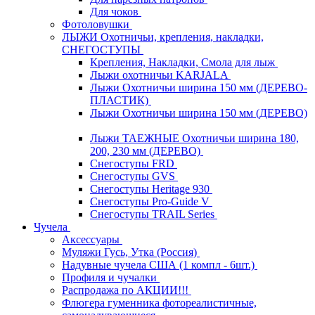
Для чоков
Фотоловушки
ЛЫЖИ Охотничьи, крепления, накладки,
СНЕГОСТУПЫ
Крепления, Накладки, Смола для лыж
Лыжи охотничьи KARJALA
Лыжи Охотничьи ширина 150 мм (ДЕРЕВО-
ПЛАСТИК)
Лыжи Охотничьи ширина 150 мм (ДЕРЕВО)
Лыжи ТАЕЖНЫЕ Охотничьи ширина 180,
200, 230 мм (ДЕРЕВО)
Снегоступы FRD
Снегоступы GVS
Снегоступы Heritage 930
Снегоступы Pro-Guide V
Снегоступы TRAIL Series
Чучела
Аксессуары
Муляжи Гусь, Утка (Россия)
Надувные чучела США (1 компл - 6шт.)
Профиля и чучалки
Распродажа по АКЦИИ!!!
Флюгера гуменника фотореалистичные,