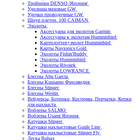
Тройники DENSO /Япония/
Удилища маховые GW
Удочки проводочные GW
Шнур плетен. 100 CAIMAN
Эхолоты
Аксессуары для эхолотов Garmin
Аксессуары к эхолотам Humminbird
Картплоттер+эхолот Humminbird
Карты Navionics Gold
Эхолоты Fishin'Buddy
Эхолоты Humminbird
Эхолоты Rivotek
Эхолоты LOWRANCE
Блесны Abu Garcia
Блесны Kuusamo Финляндия
Блесны Stinger
Блесны Westin
Вейдерсы, Ботинки, Костюмы, Перчатки, Кепки
для нахлыста
Воблеры SALMO
Воблеры Usami Япония
Катушки Stinger
Катушки нахлыстовые Guide Line
Катушки нахлыстовые Stinger Fly
Леска Balsax