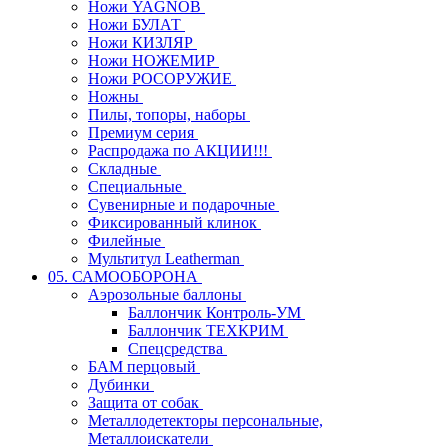
Ножи YAGNOB
Ножи БУЛАТ
Ножи КИЗЛЯР
Ножи НОЖЕМИР
Ножи РОСОРУЖИЕ
Ножны
Пилы, топоры, наборы
Премиум серия
Распродажа по АКЦИИ!!!
Складные
Специальные
Сувенирные и подарочные
Фиксированный клинок
Филейные
Мультитул Leatherman
05. САМООБОРОНА
Аэрозольные баллоны
Баллончик Контроль-УМ
Баллончик ТЕХКРИМ
Спецсредства
БАМ перцовый
Дубинки
Защита от собак
Металлодетекторы персональные,
Металлоискатели