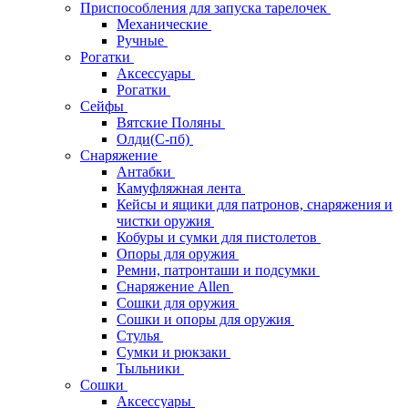
Приспособления для запуска тарелочек
Механические
Ручные
Рогатки
Аксессуары
Рогатки
Сейфы
Вятские Поляны
Олди(С-пб)
Снаряжение
Антабки
Камуфляжная лента
Кейсы и ящики для патронов, снаряжения и
чистки оружия
Кобуры и сумки для пистолетов
Опоры для оружия
Ремни, патронташи и подсумки
Снаряжение Allen
Сошки для оружия
Сошки и опоры для оружия
Стулья
Сумки и рюкзаки
Тыльники
Сошки
Аксессуары