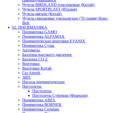
самонадувающиеся
Чучела BIRDLAND пластиковые (Китай)
Чучела SPORTPLAST (Италия)
Чучела мягкие (Китай)
Чучела сминаемые ультралегкие (70 грамм) Норс-
Вей
02. ПНЕВМАТИКА
Пневматика GAMO
Пневматика ALFAMAX
Пневматические винтовки EVANIX
Пневматика Cyma
Автоматы
Баллоны высокого давления
Баллоны СО-2
Винтовки
Винтовки Китай
Газ Airsoft
ЗИП
Насосы пневматические
Пистолеты
Пистолеты
Пистолеты Cybergun (Франция)
Пневматика ARES
Пневматика BORNER
Пневматика Crosman