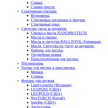
Сошки
Сошки-трости
Спортивная стрельба
Ветромеры
Стрелковые наушники и беруши
Стрелковые очки
Средства ухода за оружием
Смазка и масла NANOPROTECH
Масла и смазки
Масла и средства BALLISTOL (Германия)
Масла, Средства по уходу за оружием
Наборы для чистки
Оружейная химия
Приспособления для чистки
Тепловизоры
Упоры для чистки и пристрелки
Мешки
Станки
Фонари для оружия
Laser Genetics (Испания)
LEAPERS (США)
LEUPOLD (США)
NexTORCH (Китай)
Surefire (США)
Аксессуары