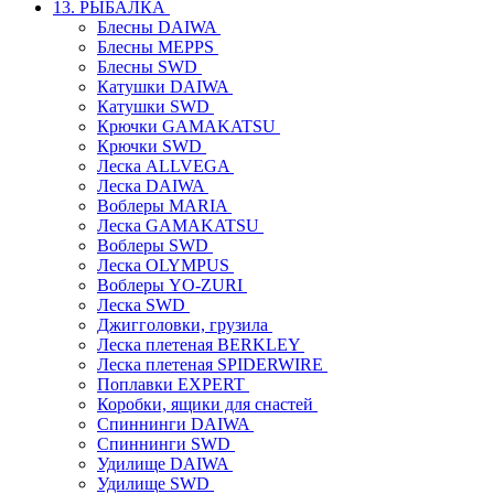
13. РЫБАЛКА
Блесны DAIWA
Блесны MEPPS
Блесны SWD
Катушки DAIWA
Катушки SWD
Крючки GAMAKATSU
Крючки SWD
Леска ALLVEGA
Леска DAIWA
Воблеры MARIA
Леска GAMAKATSU
Воблеры SWD
Леска OLYMPUS
Воблеры YO-ZURI
Леска SWD
Джигголовки, грузила
Леска плетеная BERKLEY
Леска плетеная SPIDERWIRE
Поплавки EXPERT
Коробки, ящики для снастей
Спиннинги DAIWA
Спиннинги SWD
Удилище DAIWA
Удилище SWD