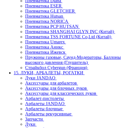
Пневматика Diana
Пневматика ESER
Пневматика GLETCHER
Пневматика Hutsan
Пневматика NORICA
Пневматика PCP HUTSAN
Пневматика SHANGHAI GLYN INC (Китай)
Пневматика TSS FORTUNE Co,Ltd (Китай)
Пневматика Umarex
Пневматика Аникс
Пневматика Ижевск
Пружины газовые, Саунд-Модераторы, Баллоны
высокого давления (Глушитель)
Страйкбол Cybergun (Франция)
15. ЛУКИ, АРБАЛЕТЫ, РОГАТКИ
Луки JANDAO
Аксессуары для арбалетов
Аксессуары для блочных луков
Аксессуары для классических луков
Арбалет-пистолеты
Арбалеты JANDAO
Арбалеты блочные
Арбалеты рекурсивные
Запчасти
Луки