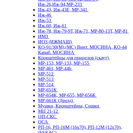
Иж-26,Иж-94,МР-233
Иж-43, Иж-43Е, МР-341
Иж-46
Иж-53
Иж-60, Иж-61
Иж-78, Иж-79-9Т, Иж-71, МР-80-13Т, МР-81
ИМЗ
ИОЗ (ИЖМАШ)
КО-91/30(М),(МС) Винт. МОСИНА, КО-44
Караб. МОСИНА
Кронштейны для прицелов (скаут)
МР-153, МР-133, МР-155
МР-461, МР-446
МР-512
МР-513
МР-514
МР-651К
МР-654К, МР-655, МР-656К
МР-661К (Дрозд)
Мушки, Кронштейны, Сошки
МЦ 21-12
ОП-СКС
ОСА
РП-16, РП-16М (16х70), РП-12М (12х70),
(БЕКАС)