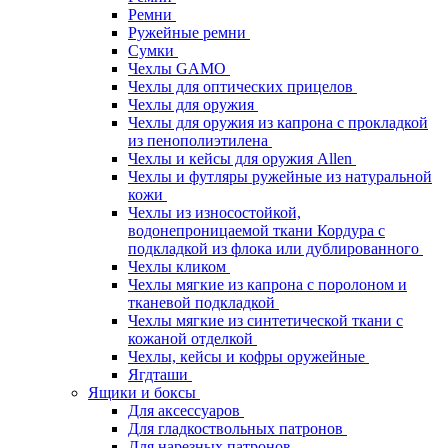
Ремни
Ружейные ремни
Сумки
Чехлы GAMO
Чехлы для оптических прицелов
Чехлы для оружия
Чехлы для оружия из капрона с прокладкой
из пенополиэтилена
Чехлы и кейсы для оружия Allen
Чехлы и футляры ружейные из натуральной
кожи
Чехлы из износостойкой,
водонепроницаемой ткани Кордура с
подкладкой из флока или дублированного
Чехлы кликом
Чехлы мягкие из капрона с поролоном и
тканевой подкладкой
Чехлы мягкие из синтетической ткани с
кожаной отделкой
Чехлы, кейсы и кофры оружейные
Ягдташи
Ящики и боксы
Для аксессуаров
Для гладкоствольных патронов
Для нарезных патронов