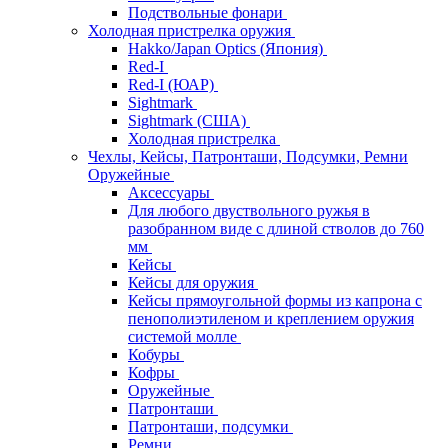
Подствольные фонари
Холодная пристрелка оружия
Hakko/Japan Optics (Япония)
Red-I
Red-I (ЮАР)
Sightmark
Sightmark (США)
Холодная пристрелка
Чехлы, Кейсы, Патронташи, Подсумки, Ремни
Оружейные
Аксессуары
Для любого двуствольного ружья в
разобранном виде с длиной стволов до 760
мм
Кейсы
Кейсы для оружия
Кейсы прямоугольной формы из капрона с
пенополиэтиленом и креплением оружия
системой молле
Кобуры
Кофры
Оружейные
Патронташи
Патронташи, подсумки
Ремни