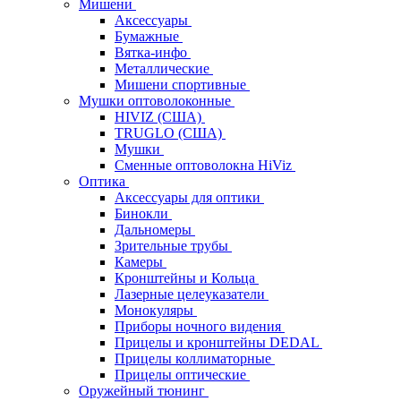
Мишени
Аксессуары
Бумажные
Вятка-инфо
Металлические
Мишени спортивные
Мушки оптоволоконные
HIVIZ (США)
TRUGLO (США)
Мушки
Сменные оптоволокна HiViz
Оптика
Аксессуары для оптики
Бинокли
Дальномеры
Зрительные трубы
Камеры
Кронштейны и Кольца
Лазерные целеуказатели
Монокуляры
Приборы ночного видения
Прицелы и кронштейны DEDAL
Прицелы коллиматорные
Прицелы оптические
Оружейный тюнинг