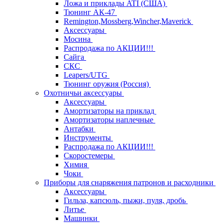
Ложа и приклады ATI (США)
Тюнинг АК-47
Remington,Mossberg,Wincher,Maverick
Аксессуары
Мосина
Распродажа по АКЦИИ!!!
Сайга
СКС
Leapers/UTG
Тюнинг оружия (Россия)
Охотничьи аксессуары
Аксессуары
Амортизаторы на приклад
Амортизаторы наплечные
Антабки
Инструменты
Распродажа по АКЦИИ!!!
Скоростемеры
Химия
Чоки
Приборы для снаряжения патронов и расходники
Аксессуары
Гильза, капсюль, пыжи, пуля, дробь
Литье
Машинки