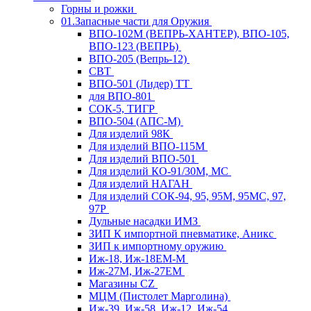
Горны и рожки
01.Запасные части для Оружия
ВПО-102М (ВЕПРЬ-ХАНТЕР), ВПО-105,
ВПО-123 (ВЕПРЬ)
ВПО-205 (Вепрь-12)
СВТ
ВПО-501 (Лидер) ТТ
для ВПО-801
СОК-5, ТИГР
ВПО-504 (АПС-М)
Для изделий 98К
Для изделий ВПО-115М
Для изделий ВПО-501
Для изделий КО-91/30М, МС
Для изделий НАГАН
Для изделий СОК-94, 95, 95М, 95МС, 97,
97Р
Дульные насадки ИМЗ
ЗИП К импортной пневматике, Аникс
ЗИП к импортному оружию
Иж-18, Иж-18ЕМ-М
Иж-27М, Иж-27ЕМ
Магазины CZ
МЦМ (Пистолет Марголина)
Иж-39, Иж-58, Иж-12, Иж-54,