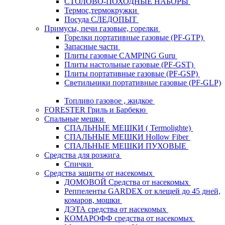
СТОЛОВО-ПОХОДНЫЕ НАБОРЫ
Термос,термокружки
Посуда СЛЕДОПЫТ
Примусы, печи газовые, горелки
Горелки портативные газовые (PF-GTP)
Запасные части
Плиты газовые CAMPING Guru
Плиты настольные газовые (PF-GST)
Плиты портативные газовые (PF-GSP)
Светильники портативные газовые (PF-GLP)
Топливо газовое , жидкое
FORESTER Гриль и Барбекю
Спальные мешки
СПАЛЬНЫЕ МЕШКИ ( Termolighte)
СПАЛЬНЫЕ МЕШКИ Hollow Fiber
СПАЛЬНЫЕ МЕШКИ ПУХОВЫЕ
Средства для розжига
Спички
Средства защиты от насекомых
ДОМОВОЙ Средства от насекомых
Реппеленты GARDEX от клещей до 45 дней,
комаров, мошки
ДЭТА средства от насекомых
КОМАРОФФ средства от насекомых