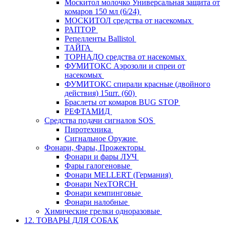
Москитол молочко Универсальная защита от
комаров 150 мл (6/24)
МОСКИТОЛ средства от насекомых
РАПТОР
Репелленты Ballistol
ТАЙГА
ТОРНАДО средства от насекомых
ФУМИТОКС Аэрозоли и спреи от
насекомых
ФУМИТОКС спирали красные (двойного
действия) 15шт. (60)
Браслеты от комаров BUG STOP
РЕФТАМИД
Средства подачи сигналов SOS
Пиротехника
Сигнальное Оружие
Фонари, Фары, Прожекторы
Фонари и фары ЛУЧ
Фары галогеновые
Фонари MELLERT (Германия)
Фонари NexTORCH
Фонари кемпинговые
Фонари налобные
Химические грелки одноразовые
12. ТОВАРЫ ДЛЯ СОБАК