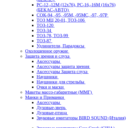
РС-12,-12М (12х76), РС-16,-16М (16х76)
(БЕКАС-АВТО)
СОК-94, -95, -95М, -95МС, -97, -97Р
ТОЗ МЦ 20-01, ТОЗ-106
ТОЗ-120
ТОЗ-34
ТОЗ-78, ТОЗ-99
ТОЗ-87
Удлинители, Парадоксы
Охолощенное оружие
Защита зрения и слуха
Аксессуары
Аксессуары защита зрения
Аксессуары Защита слуха
Наушники
Наушники для стрельбы
Очки и маски
Макеты массо-габаритные (ММГ)
Манки и Приманки
Аксессуары
Духовые-зверь
Духовые-птица
Звуковые имитаторы BIRD SOUND (Италия)