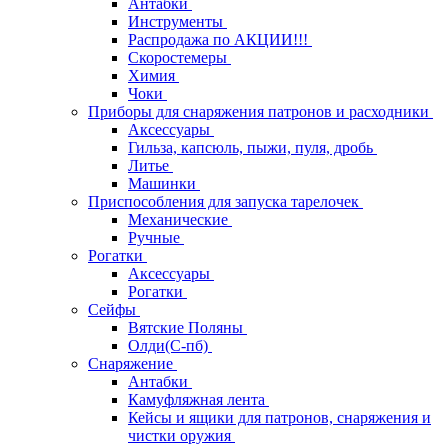
Антабки
Инструменты
Распродажа по АКЦИИ!!!
Скоростемеры
Химия
Чоки
Приборы для снаряжения патронов и расходники
Аксессуары
Гильза, капсюль, пыжи, пуля, дробь
Литье
Машинки
Приспособления для запуска тарелочек
Механические
Ручные
Рогатки
Аксессуары
Рогатки
Сейфы
Вятские Поляны
Олди(С-пб)
Снаряжение
Антабки
Камуфляжная лента
Кейсы и ящики для патронов, снаряжения и
чистки оружия