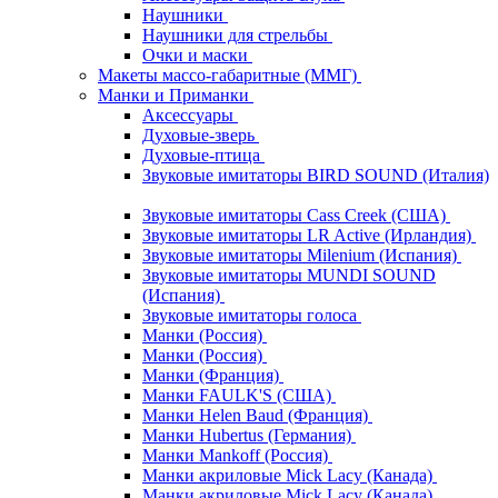
Наушники
Наушники для стрельбы
Очки и маски
Макеты массо-габаритные (ММГ)
Манки и Приманки
Аксессуары
Духовые-зверь
Духовые-птица
Звуковые имитаторы BIRD SOUND (Италия)
Звуковые имитаторы Cass Creek (США)
Звуковые имитаторы LR Active (Ирландия)
Звуковые имитаторы Milenium (Испания)
Звуковые имитаторы MUNDI SOUND
(Испания)
Звуковые имитаторы голоса
Манки (Россия)
Манки (Россия)
Манки (Франция)
Манки FAULK'S (США)
Манки Helen Baud (Франция)
Манки Hubertus (Германия)
Манки Mankoff (Россия)
Манки акриловые Mick Lacy (Канада)
Манки акриловые Mick Lacy (Канада)