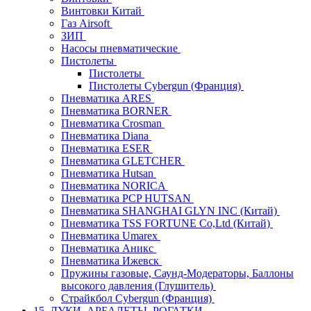
Винтовки Китай
Газ Airsoft
ЗИП
Насосы пневматические
Пистолеты
Пистолеты
Пистолеты Cybergun (Франция)
Пневматика ARES
Пневматика BORNER
Пневматика Crosman
Пневматика Diana
Пневматика ESER
Пневматика GLETCHER
Пневматика Hutsan
Пневматика NORICA
Пневматика PCP HUTSAN
Пневматика SHANGHAI GLYN INC (Китай)
Пневматика TSS FORTUNE Co,Ltd (Китай)
Пневматика Umarex
Пневматика Аникс
Пневматика Ижевск
Пружины газовые, Саунд-Модераторы, Баллоны
высокого давления (Глушитель)
Страйкбол Cybergun (Франция)
15. ЛУКИ, АРБАЛЕТЫ, РОГАТКИ