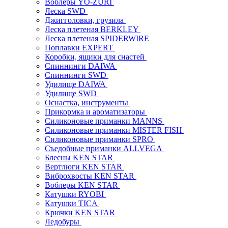
Воблеры YO-ZURI
Леска SWD
Джигголовки, грузила
Леска плетеная BERKLEY
Леска плетеная SPIDERWIRE
Поплавки EXPERT
Коробки, ящики для снастей
Спиннинги DAIWA
Спиннинги SWD
Удилище DAIWA
Удилище SWD
Оснастка, инструменты
Прикормка и ароматизаторы
Силиконовые приманки MANNS
Силиконовые приманки MISTER FISH
Силиконовые приманки SPRO
Съедобные приманки ALLVEGA
Блесны KEN STAR
Вертлюги KEN STAR
Виброхвосты KEN STAR
Воблеры KEN STAR
Катушки RYOBI
Катушки TICA
Крючки KEN STAR
Ледобуры