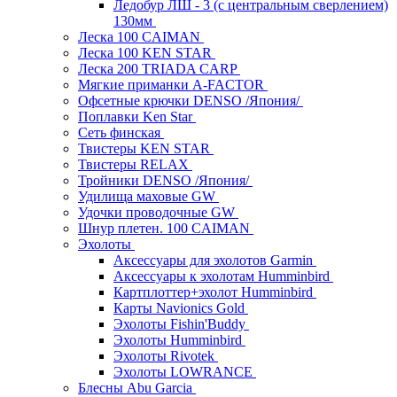
Ледобур ЛШ - 3 (с центральным сверлением)
130мм
Леска 100 CAIMAN
Леска 100 KEN STAR
Леска 200 TRIADA CARP
Мягкие приманки A-FACTOR
Офсетные крючки DENSO /Япония/
Поплавки Ken Star
Сеть финская
Твистеры KEN STAR
Твистеры RELAX
Тройники DENSO /Япония/
Удилища маховые GW
Удочки проводочные GW
Шнур плетен. 100 CAIMAN
Эхолоты
Аксессуары для эхолотов Garmin
Аксессуары к эхолотам Humminbird
Картплоттер+эхолот Humminbird
Карты Navionics Gold
Эхолоты Fishin'Buddy
Эхолоты Humminbird
Эхолоты Rivotek
Эхолоты LOWRANCE
Блесны Abu Garcia