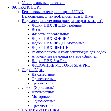
Универсальные рюкзаки
09. ТРАНСПОРТ
Бензиновые электростанции LIFAN
Велосипеды, ЭлектроВелосипеды E-Bikes
Водомоторная техника (катера, лодки, моторы)
Лодки ПВХ ЛИДЕР гребные
Весла
Жилеты спасательные
Лодки ПВХ КОВЧЕГ
Лодки ПВХ ЛИДЕР моторные
Лодки ПВХ ШКИПЕР
Ремкомплекты и комплектующие для лодок
Алюминиевые лодки (катера) Вымпел
Лодки ПВХ Sea-Pro
ЛОДОЧНЫЕ МОТОРЫ SEA-PRO
Лодки (Уфа)
Двухместные
Одноместные
Трехместные
Лодки (Ярославль)
Двухместные
Моторные
Одноместные
Трехместные
САНКИ-ВАТРУШКИ