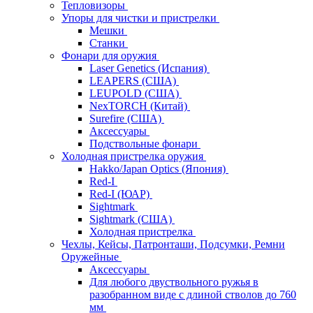
Тепловизоры
Упоры для чистки и пристрелки
Мешки
Станки
Фонари для оружия
Laser Genetics (Испания)
LEAPERS (США)
LEUPOLD (США)
NexTORCH (Китай)
Surefire (США)
Аксессуары
Подствольные фонари
Холодная пристрелка оружия
Hakko/Japan Optics (Япония)
Red-I
Red-I (ЮАР)
Sightmark
Sightmark (США)
Холодная пристрелка
Чехлы, Кейсы, Патронташи, Подсумки, Ремни
Оружейные
Аксессуары
Для любого двуствольного ружья в
разобранном виде с длиной стволов до 760
мм