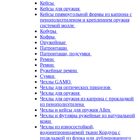
Кейсы
Кейсы для оружия
Кейсы прямоугольной формы из капрона с
пенополиэтиленом и креплением оружия
системой молле
Кобуры
Кофры
Оружейные
Патронташи
Патронташи, подсумки
Ремни
Ремни
Ружейные ремни
Сумки
Чехлы GAMO
Чехлы для оптических прицелов
Чехлы для оружия
Чехлы для оружия из капрона с прокладкой
из пенополиэтилена
Чехлы и кейсы для оружия Allen
Чехлы и футляры ружейные из натуральной
кожи
Чехлы из износостойкой,
водонепроницаемой ткани Кордура с
подкладкой из флока или дублированного