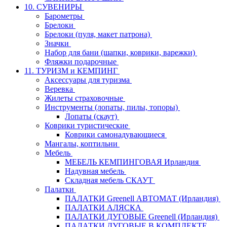
10. СУВЕНИРЫ
Барометры
Брелоки
Брелоки (пуля, макет патрона)
Значки
Набор для бани (шапки, коврики, варежки)
Фляжки подарочные
11. ТУРИЗМ и КЕМПИНГ
Аксессуары для туризма
Веревка
Жилеты страховочные
Инструменты (лопаты, пилы, топоры)
Лопаты (скаут)
Коврики туристические
Коврики самонадувающиеся
Мангалы, коптильни
Мебель
МЕБЕЛЬ КЕМПИНГОВАЯ Ирландия
Надувная мебель
Складная мебель СКАУТ
Палатки
ПАЛАТКИ Greenell АВТОМАТ (Ирландия)
ПАЛАТКИ АЛЯСКА
ПАЛАТКИ ДУГОВЫЕ Greenell (Ирландия)
ПАЛАТКИ ДУГОВЫЕ В КОМПЛЕКТЕ