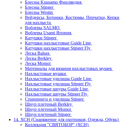
Блесны Kuusamo Финляндия
Блесны Stinger
Блесны Westin
Вейдерсы, Ботинки, Костюмы, Перчатки, Кепки
для нахлыста
Воблеры SALMO
Воблеры Usami Япония
Катушки Stinger
Катушки нахлыстовые Guide Line
Катушки нахлыстовые Stinger Fly
Леска Balsax
Леска Berkley
Леска Momoi
Материалы для вязания нахлыстовых мушек
Нахлыстовые мушки
Нахлыстовые удилища Guide Line
Нахлыстовые удилища Stinger Fly
Нахлыстовые шнуры Guide Line
Нахлыстовые шнуры Stinger Fly
Спиннинги и удилища Stinger
Шнур плетеный Berkley
Шнур плетеный Momoi
Шнур плетеный Stinger
14. ХСН (Снаряжение для охотников, Одежда, Обувь)
Коллекция "СВЯТОБОР" (ХСН)