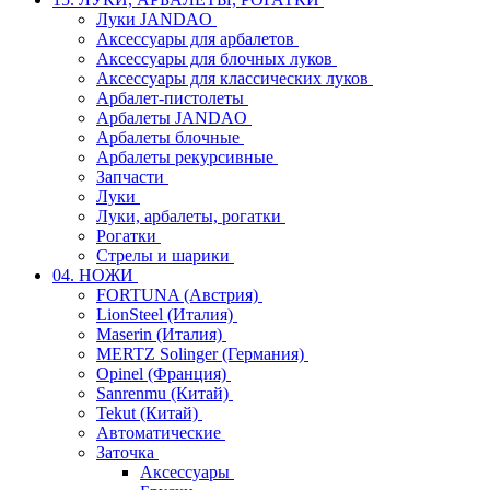
Луки JANDAO
Аксессуары для арбалетов
Аксессуары для блочных луков
Аксессуары для классических луков
Арбалет-пистолеты
Арбалеты JANDAO
Арбалеты блочные
Арбалеты рекурсивные
Запчасти
Луки
Луки, арбалеты, рогатки
Рогатки
Стрелы и шарики
04. НОЖИ
FORTUNA (Австрия)
LionSteel (Италия)
Maserin (Италия)
MERTZ Solinger (Германия)
Opinel (Франция)
Sanrenmu (Китай)
Tekut (Китай)
Автоматические
Заточка
Аксессуары