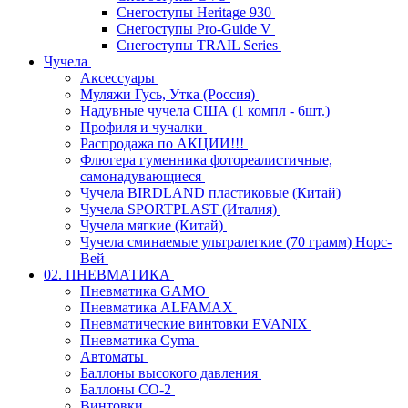
Снегоступы Heritage 930
Снегоступы Pro-Guide V
Снегоступы TRAIL Series
Чучела
Аксессуары
Муляжи Гусь, Утка (Россия)
Надувные чучела США (1 компл - 6шт.)
Профиля и чучалки
Распродажа по АКЦИИ!!!
Флюгера гуменника фотореалистичные,
самонадувающиеся
Чучела BIRDLAND пластиковые (Китай)
Чучела SPORTPLAST (Италия)
Чучела мягкие (Китай)
Чучела сминаемые ультралегкие (70 грамм) Норс-
Вей
02. ПНЕВМАТИКА
Пневматика GAMO
Пневматика ALFAMAX
Пневматические винтовки EVANIX
Пневматика Cyma
Автоматы
Баллоны высокого давления
Баллоны СО-2
Винтовки