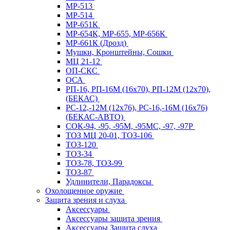
МР-513
МР-514
МР-651К
МР-654К, МР-655, МР-656К
МР-661К (Дрозд)
Мушки, Кронштейны, Сошки
МЦ 21-12
ОП-СКС
ОСА
РП-16, РП-16М (16х70), РП-12М (12х70),
(БЕКАС)
РС-12,-12М (12х76), РС-16,-16М (16х76)
(БЕКАС-АВТО)
СОК-94, -95, -95М, -95МС, -97, -97Р
ТОЗ МЦ 20-01, ТОЗ-106
ТОЗ-120
ТОЗ-34
ТОЗ-78, ТОЗ-99
ТОЗ-87
Удлинители, Парадоксы
Охолощенное оружие
Защита зрения и слуха
Аксессуары
Аксессуары защита зрения
Аксессуары Защита слуха