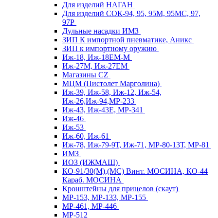
Для изделий НАГАН
Для изделий СОК-94, 95, 95М, 95МС, 97,
97Р
Дульные насадки ИМЗ
ЗИП К импортной пневматике, Аникс
ЗИП к импортному оружию
Иж-18, Иж-18ЕМ-М
Иж-27М, Иж-27ЕМ
Магазины CZ
МЦМ (Пистолет Марголина)
Иж-39, Иж-58, Иж-12, Иж-54,
Иж-26,Иж-94,МР-233
Иж-43, Иж-43Е, МР-341
Иж-46
Иж-53
Иж-60, Иж-61
Иж-78, Иж-79-9Т, Иж-71, МР-80-13Т, МР-81
ИМЗ
ИОЗ (ИЖМАШ)
КО-91/30(М),(МС) Винт. МОСИНА, КО-44
Караб. МОСИНА
Кронштейны для прицелов (скаут)
МР-153, МР-133, МР-155
МР-461, МР-446
МР-512