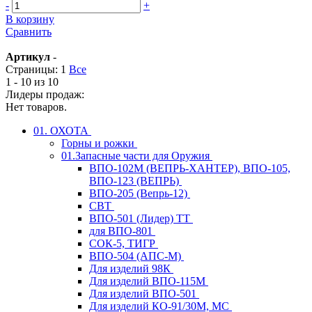
-
+
В корзину
Сравнить
Артикул
-
Страницы:
1
Все
1 - 10 из 10
Лидеры продаж:
Нет товаров.
01. ОХОТА
Горны и рожки
01.Запасные части для Оружия
ВПО-102М (ВЕПРЬ-ХАНТЕР), ВПО-105,
ВПО-123 (ВЕПРЬ)
ВПО-205 (Вепрь-12)
СВТ
ВПО-501 (Лидер) ТТ
для ВПО-801
СОК-5, ТИГР
ВПО-504 (АПС-М)
Для изделий 98К
Для изделий ВПО-115М
Для изделий ВПО-501
Для изделий КО-91/30М, МС