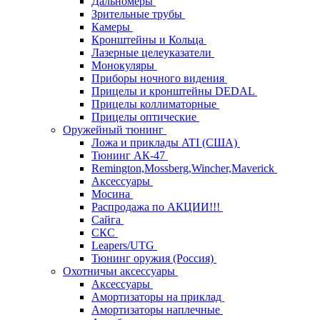
Дальномеры
Зрительные трубы
Камеры
Кронштейны и Кольца
Лазерные целеуказатели
Монокуляры
Приборы ночного видения
Прицелы и кронштейны DEDAL
Прицелы коллиматорные
Прицелы оптические
Оружейный тюнинг
Ложа и приклады ATI (США)
Тюнинг АК-47
Remington,Mossberg,Wincher,Maverick
Аксессуары
Мосина
Распродажа по АКЦИИ!!!
Сайга
СКС
Leapers/UTG
Тюнинг оружия (Россия)
Охотничьи аксессуары
Аксессуары
Амортизаторы на приклад
Амортизаторы наплечные