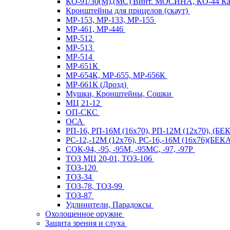
КО-91/30(М),(МС) Винт. МОСИНА, КО-44 
Кронштейны для прицелов (скаут)
МР-153, МР-133, МР-155
МР-461, МР-446
МР-512
МР-513
МР-514
МР-651К
МР-654К, МР-655, МР-656К
МР-661К (Дрозд)
Мушки, Кронштейны, Сошки
МЦ 21-12
ОП-СКС
ОСА
РП-16, РП-16М (16х70), РП-12М (12х70), (Б
РС-12,-12М (12х76), РС-16,-16М (16х76)(Б
СОК-94, -95, -95М, -95МС, -97, -97Р
ТОЗ МЦ 20-01, ТОЗ-106
ТОЗ-120
ТОЗ-34
ТОЗ-78, ТОЗ-99
ТОЗ-87
Удлинители, Парадоксы
Охолощенное оружие
Защита зрения и слуха