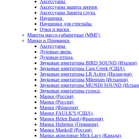
Аксессуары
Аксессуары защита зрения
Аксессуары Защита слуха
Наушники
Наушники для стрельбы
Очки и маски
Макеты массо-габаритные (ММГ)
Манки и Приманки
Аксессуары
Духовые-зверь
Духовые-птица
Звуковые имитаторы BIRD SOUND (Италия)
Звуковые имитаторы Cass Creek (США)
Звуковые имитаторы LR Active (Ирландия)
Звуковые имитаторы Milenium (Испания)
Звуковые имитаторы MUNDI SOUND (Испан
Звуковые имитаторы голоса
Манки (Россия)
Манки (Россия)
Манки (Франция)
Манки FAULK'S (США)
Манки Helen Baud (Франция)
Манки Hubertus (Германия)
Манки Mankoff (Россия)
Манки акриловые Mick Lacy (Канада)