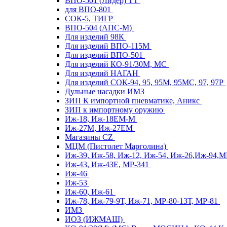
ВПО-501 (Лидер) ТТ
для ВПО-801
СОК-5, ТИГР
ВПО-504 (АПС-М)
Для изделий 98К
Для изделий ВПО-115М
Для изделий ВПО-501
Для изделий КО-91/30М, МС
Для изделий НАГАН
Для изделий СОК-94, 95, 95М, 95МС, 97, 97Р
Дульные насадки ИМЗ
ЗИП К импортной пневматике, Аникс
ЗИП к импортному оружию
Иж-18, Иж-18ЕМ-М
Иж-27М, Иж-27ЕМ
Магазины CZ
МЦМ (Пистолет Марголина)
Иж-39, Иж-58, Иж-12, Иж-54, Иж-26,Иж-94,
Иж-43, Иж-43Е, МР-341
Иж-46
Иж-53
Иж-60, Иж-61
Иж-78, Иж-79-9Т, Иж-71, МР-80-13Т, МР-81
ИМЗ
ИОЗ (ИЖМАШ)