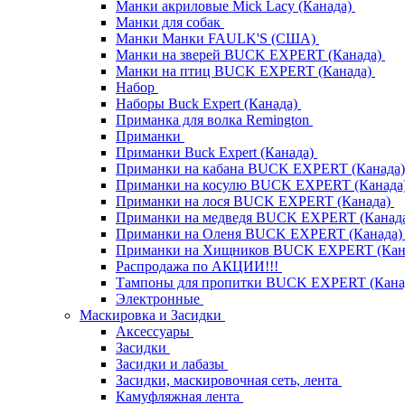
Манки акриловые Mick Lacy (Канада)
Манки для собак
Манки Манки FAULK'S (США)
Манки на зверей BUCK EXPERT (Канада)
Манки на птиц BUCK EXPERT (Канада)
Набор
Наборы Buck Expert (Канада)
Приманка для волка Remington
Приманки
Приманки Buck Expert (Канада)
Приманки на кабана BUCK EXPERT (Канада
Приманки на косулю BUCK EXPERT (Канада
Приманки на лося BUCK EXPERT (Канада)
Приманки на медведя BUCK EXPERT (Канад
Приманки на Оленя BUCK EXPERT (Канада
Приманки на Хищников BUCK EXPERT (Кан
Распродажа по АКЦИИ!!!
Тампоны для пропитки BUCK EXPERT (Кана
Электронные
Маскировка и Засидки
Аксессуары
Засидки
Засидки и лабазы
Засидки, маскировочная сеть, лента
Камуфляжная лента