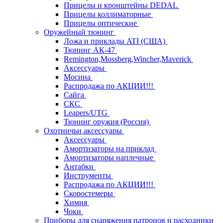
Прицелы и кронштейны DEDAL
Прицелы коллиматорные
Прицелы оптические
Оружейный тюнинг
Ложа и приклады ATI (США)
Тюнинг АК-47
Remington,Mossberg,Wincher,Maverick
Аксессуары
Мосина
Распродажа по АКЦИИ!!!
Сайга
СКС
Leapers/UTG
Тюнинг оружия (Россия)
Охотничьи аксессуары
Аксессуары
Амортизаторы на приклад
Амортизаторы наплечные
Антабки
Инструменты
Распродажа по АКЦИИ!!!
Скоростемеры
Химия
Чоки
Приборы для снаряжения патронов и расходники