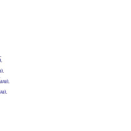
)
)
а)
)
ада)
да)