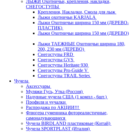
ЛЫЖИ Охотничьи, крепления, накладки,
СНЕГОСТУПЫ
Крепления, Накладки, Смола для лыж
Лыжи охотничьи KARJALA
Лыжи Охотничьи ширина 150 мм (ДЕРЕВО-
ПЛАСТИК)
Лыжи Охотничьи ширина 150 мм (ДЕРЕВО)
Лыжи ТАЕЖНЫЕ Охотничьи ширина 180,
200, 230 мм (ДЕРЕВО)
Снегоступы FRD
Снегоступы GVS
Снегоступы Heritage 930
Снегоступы Pro-Guide V
Снегоступы TRAIL Series
Чучела
Аксессуары
Муляжи Гусь, Утка (Россия)
Надувные чучела США (1 компл - 6шт.)
Профиля и чучалки
Распродажа по АКЦИИ!!!
Флюгера гуменника фотореалистичные,
самонадувающиеся
Чучела BIRDLAND пластиковые (Китай)
Чучела SPORTPLAST (Италия)