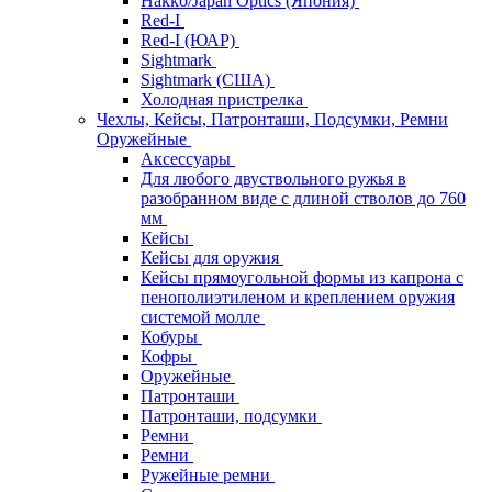
Hakko/Japan Optics (Япония)
Red-I
Red-I (ЮАР)
Sightmark
Sightmark (США)
Холодная пристрелка
Чехлы, Кейсы, Патронташи, Подсумки, Ремни
Оружейные
Аксессуары
Для любого двуствольного ружья в
разобранном виде с длиной стволов до 760
мм
Кейсы
Кейсы для оружия
Кейсы прямоугольной формы из капрона с
пенополиэтиленом и креплением оружия
системой молле
Кобуры
Кофры
Оружейные
Патронташи
Патронташи, подсумки
Ремни
Ремни
Ружейные ремни