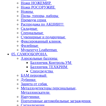
Ножи НОЖЕМИР
Ножи РОСОРУЖИЕ
Ножны
Пилы, топоры, наборы
Премиум серия
Распродажа по АКЦИИ!!!
Складные
Специальные
Сувенирные и подарочные
Фиксированный клинок
Филейные
Мультитул Leatherman
05. САМООБОРОНА
Аэрозольные баллоны
Баллончик Контроль-УМ
Баллончик ТЕХКРИМ
Спецсредства
БАМ перцовый
Дубинки
Защита от собак
Металлодетекторы персональные,
Металлоискатели
Наручники
Портативные автомобильные заграждения
Сигнализации