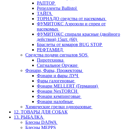
РАПТОР
Репелленты Ballistol
ТАЙГА
ТОРНАДО средства от насекомых
ФУМИТОКС Аэрозоли и спреи от
насекомых
ФУМИТОКС спирали красные (двойного
действия) 15шт. (60)
Браслеты от комаров BUG STOP
РЕФТАМИД
Средства подачи сигналов SOS
Пиротехника
Сигнальное Оружие
Фонари, Фары, Прожекторы
Фонари и фары ЛУЧ
Фары галогеновые
Фонари MELLERT (Германия)
Фонари NexTORCH
Фонари кемпинговые
Фонари налобные
Химические грелки одноразовые
12. ТОВАРЫ ДЛЯ СОБАК
13. РЫБАЛКА
Блесны DAIWA
Блесны MEPPS