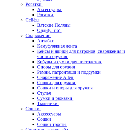
Рогатки
Аксессуары
Рогатки
Сейфы
Вятские Поляны
Олди(С-пб)
Снаряжение
Антабки
Камуфляжная лента
Кейсы и ящики для патронов, снаряжения и
чистки оружия
Кобуры и сумки для пистолетов
Опоры для оружия
Ремни, патронташи и подсумки
Снаряжение Allen
Сошки для оружия
Сошки и опоры для оружия
Стулья
Сумки и рюкзаки
Тыльники
Сошки
Аксессуары
Сошки
Сошки-трости
Спортивная стрельба