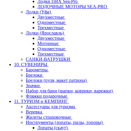
Лодки ПВХ Sea-Pro
ЛОДОЧНЫЕ МОТОРЫ SEA-PRO
Лодки (Уфа)
Двухместные
Одноместные
Трехместные
Лодки (Ярославль)
Двухместные
Моторные
Одноместные
Трехместные
САНКИ-ВАТРУШКИ
10. СУВЕНИРЫ
Барометры
Брелоки
Брелоки (пуля, макет патрона)
Значки
Набор для бани (шапки, коврики, варежки)
Фляжки подарочные
11. ТУРИЗМ и КЕМПИНГ
Аксессуары для туризма
Веревка
Жилеты страховочные
Инструменты (лопаты, пилы, топоры)
Лопаты (скаут)