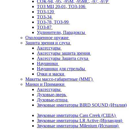
СОК-94, -95, -95М, -95МС, -97, -97Р
ТОЗ МЦ 20-01, ТОЗ-106
ТОЗ-120
ТОЗ-34
ТОЗ-78, ТОЗ-99
ТОЗ-87
Удлинители, Парадоксы
Охолощенное оружие
Защита зрения и слуха
Аксессуары
Аксессуары защита зрения
Аксессуары Защита слуха
Наушники
Наушники для стрельбы
Очки и маски
Макеты массо-габаритные (ММГ)
Манки и Приманки
Аксессуары
Духовые-зверь
Духовые-птица
Звуковые имитаторы BIRD SOUND (Италия)
Звуковые имитаторы Cass Creek (США)
Звуковые имитаторы LR Active (Ирландия)
Звуковые имитаторы Milenium (Испания)