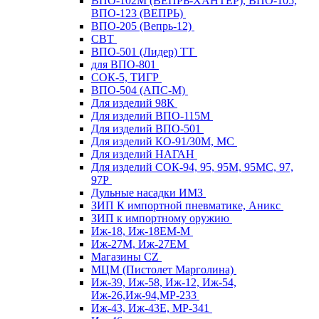
ВПО-102М (ВЕПРЬ-ХАНТЕР), ВПО-105,
ВПО-123 (ВЕПРЬ)
ВПО-205 (Вепрь-12)
СВТ
ВПО-501 (Лидер) ТТ
для ВПО-801
СОК-5, ТИГР
ВПО-504 (АПС-М)
Для изделий 98К
Для изделий ВПО-115М
Для изделий ВПО-501
Для изделий КО-91/30М, МС
Для изделий НАГАН
Для изделий СОК-94, 95, 95М, 95МС, 97,
97Р
Дульные насадки ИМЗ
ЗИП К импортной пневматике, Аникс
ЗИП к импортному оружию
Иж-18, Иж-18ЕМ-М
Иж-27М, Иж-27ЕМ
Магазины CZ
МЦМ (Пистолет Марголина)
Иж-39, Иж-58, Иж-12, Иж-54,
Иж-26,Иж-94,МР-233
Иж-43, Иж-43Е, МР-341