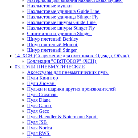
Материалы для вязания нахлыстовых мушек
Нахлыстовые мушки
Нахлыстовые удилища Guide Line
Нахлыстовые удилища Stinger Fly
Нахлыстовые шнуры Guide Line
Нахлыстовые шнуры Stinger Fly
Спиннинги и удилища Stinger
Шнур плетеный Berkley
Шнур плетеный Momoi
Шнур плетеный Stinger
14. ХСН (Снаряжение для охотников, Одежда, Обувь)
Коллекция "СВЯТОБОР" (ХСН)
03. ПУЛИ ПНЕВМАТИЧЕСКИЕ
Аксессуары для пневматических пуль
Пули Квинтор
Пули Люман
Пульки и шарики других производителей
Пуля Crosman
Пуля Diana
Пуля Gamo
Пуля Geco
Пуля Haendler & Notermann Sport
Пуля JSB
Пуля Norica
Пуля RWS