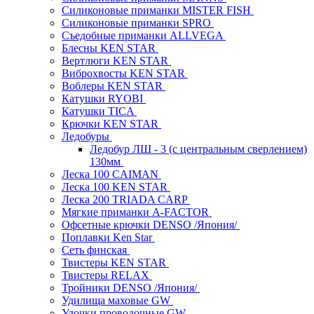
Силиконовые приманки MISTER FISH
Силиконовые приманки SPRO
Съедобные приманки ALLVEGA
Блесны KEN STAR
Вертлюги KEN STAR
Виброхвосты KEN STAR
Воблеры KEN STAR
Катушки RYOBI
Катушки TICA
Крючки KEN STAR
Ледобуры
Ледобур ЛШ - 3 (с центральным сверлением)
130мм
Леска 100 CAIMAN
Леска 100 KEN STAR
Леска 200 TRIADA CARP
Мягкие приманки A-FACTOR
Офсетные крючки DENSO /Япония/
Поплавки Ken Star
Сеть финская
Твистеры KEN STAR
Твистеры RELAX
Тройники DENSO /Япония/
Удилища маховые GW
Удочки проводочные GW