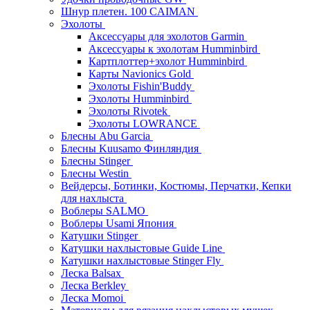
Шнур плетен. 100 CAIMAN
Эхолоты
Аксессуары для эхолотов Garmin
Аксессуары к эхолотам Humminbird
Картплоттер+эхолот Humminbird
Карты Navionics Gold
Эхолоты Fishin'Buddy
Эхолоты Humminbird
Эхолоты Rivotek
Эхолоты LOWRANCE
Блесны Abu Garcia
Блесны Kuusamo Финляндия
Блесны Stinger
Блесны Westin
Вейдерсы, Ботинки, Костюмы, Перчатки, Кепки
для нахлыста
Воблеры SALMO
Воблеры Usami Япония
Катушки Stinger
Катушки нахлыстовые Guide Line
Катушки нахлыстовые Stinger Fly
Леска Balsax
Леска Berkley
Леска Momoi