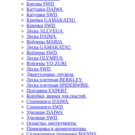
Блесны SWD
Катушки DAIWA
Катушки SWD
Крючки GAMAKATSU
Крючки SWD
Леска ALLVEGA
Леска DAIWA
Воблеры MARIA
Леска GAMAKATSU
Воблеры SWD
Леска OLYMPUS
Воблеры YO-ZURI
Леска SWD
Джигголовки, грузила
Леска плетеная BERKLEY
Леска плетеная SPIDERWIRE
Поплавки EXPERT
Коробки, ящики для снастей
Спиннинги DAIWA
Спиннинги SWD
Удилище DAIWA
Удилище SWD
Оснастка, инструменты
Прикормка и ароматизаторы
Силиконовые приманки MANNS