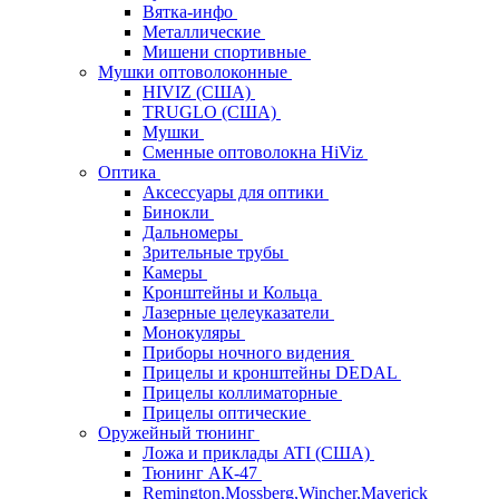
Вятка-инфо
Металлические
Мишени спортивные
Мушки оптоволоконные
HIVIZ (США)
TRUGLO (США)
Мушки
Сменные оптоволокна HiViz
Оптика
Аксессуары для оптики
Бинокли
Дальномеры
Зрительные трубы
Камеры
Кронштейны и Кольца
Лазерные целеуказатели
Монокуляры
Приборы ночного видения
Прицелы и кронштейны DEDAL
Прицелы коллиматорные
Прицелы оптические
Оружейный тюнинг
Ложа и приклады ATI (США)
Тюнинг АК-47
Remington,Mossberg,Wincher,Maverick