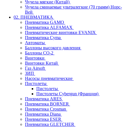
Чучела мягкие (Китай)
Чучела сминаемые ультралегкие (70 грамм) Норс-
Вей
02. ПНЕВМАТИКА
Пневматика GAMO
Пневматика ALFAMAX
Пневматические винтовки EVANIX
Пневматика Cyma
Автоматы
Баллоны высокого давления
Баллоны СО-2
Винтовки
Винтовки Китай
Газ Airsoft
ЗИП
Насосы пневматические
Пистолеты
Пистолеты
Пистолеты Cybergun (Франция)
Пневматика ARES
Пневматика BORNER
Пневматика Crosman
Пневматика Diana
Пневматика ESER
Пневматика GLETCHER