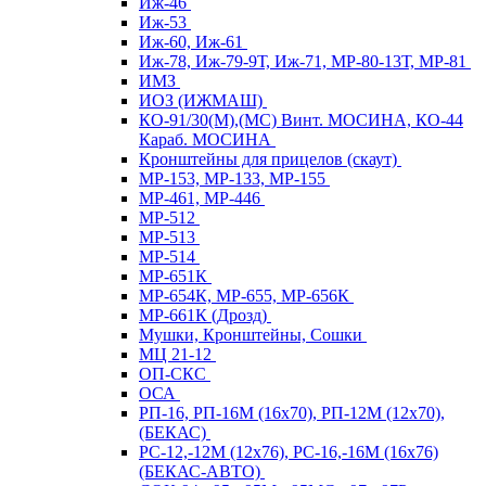
Иж-46
Иж-53
Иж-60, Иж-61
Иж-78, Иж-79-9Т, Иж-71, МР-80-13Т, МР-81
ИМЗ
ИОЗ (ИЖМАШ)
КО-91/30(М),(МС) Винт. МОСИНА, КО-44
Караб. МОСИНА
Кронштейны для прицелов (скаут)
МР-153, МР-133, МР-155
МР-461, МР-446
МР-512
МР-513
МР-514
МР-651К
МР-654К, МР-655, МР-656К
МР-661К (Дрозд)
Мушки, Кронштейны, Сошки
МЦ 21-12
ОП-СКС
ОСА
РП-16, РП-16М (16х70), РП-12М (12х70),
(БЕКАС)
РС-12,-12М (12х76), РС-16,-16М (16х76)
(БЕКАС-АВТО)