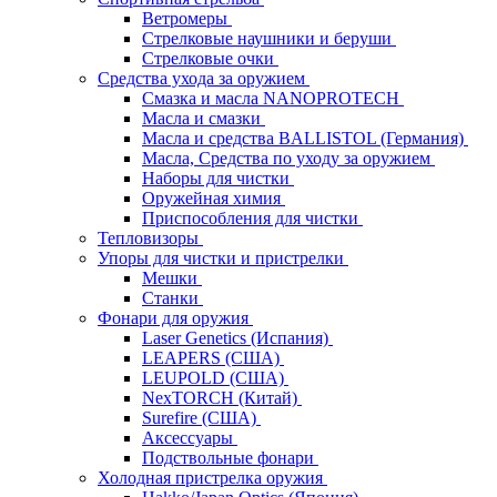
Ветромеры
Стрелковые наушники и беруши
Стрелковые очки
Средства ухода за оружием
Смазка и масла NANOPROTECH
Масла и смазки
Масла и средства BALLISTOL (Германия)
Масла, Средства по уходу за оружием
Наборы для чистки
Оружейная химия
Приспособления для чистки
Тепловизоры
Упоры для чистки и пристрелки
Мешки
Станки
Фонари для оружия
Laser Genetics (Испания)
LEAPERS (США)
LEUPOLD (США)
NexTORCH (Китай)
Surefire (США)
Аксессуары
Подствольные фонари
Холодная пристрелка оружия