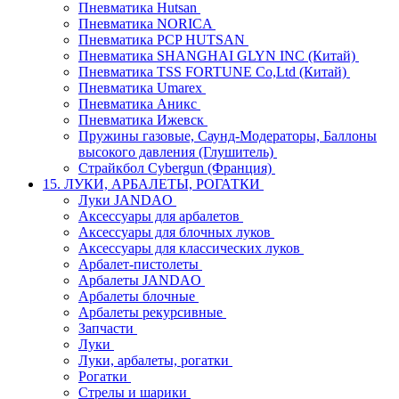
Пневматика Hutsan
Пневматика NORICA
Пневматика PCP HUTSAN
Пневматика SHANGHAI GLYN INC (Китай)
Пневматика TSS FORTUNE Co,Ltd (Китай)
Пневматика Umarex
Пневматика Аникс
Пневматика Ижевск
Пружины газовые, Саунд-Модераторы, Баллоны
высокого давления (Глушитель)
Страйкбол Cybergun (Франция)
15. ЛУКИ, АРБАЛЕТЫ, РОГАТКИ
Луки JANDAO
Аксессуары для арбалетов
Аксессуары для блочных луков
Аксессуары для классических луков
Арбалет-пистолеты
Арбалеты JANDAO
Арбалеты блочные
Арбалеты рекурсивные
Запчасти
Луки
Луки, арбалеты, рогатки
Рогатки
Стрелы и шарики