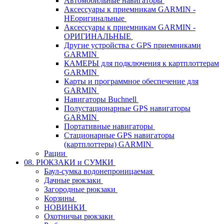
Автомобильные навигаторы
Аксессуары к приемникам GARMIN -
НЕоригинальные
Аксессуары к приемникам GARMIN -
ОРИГИНАЛЬНЫЕ
Другие устройства с GPS приемниками
GARMIN
КАМЕРЫ для подключения к картплоттерам
GARMIN
Карты и программное обеспечение для
GARMIN
Навигаторы Buchnell
Полустационарные GPS навигаторы
GARMIN
Портативные навигаторы
Стационарные GPS навигаторы
(картплоттеры) GARMIN
Рации
08. РЮКЗАКИ и СУМКИ
Баул-сумка водонепроницаемая
Дачные рюкзаки
Загородные рюкзаки
Корзины
НОВИНКИ
Охотничьи рюкзаки