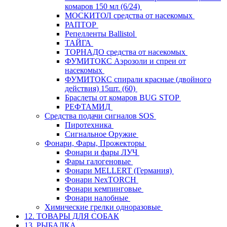
комаров 150 мл (6/24)
МОСКИТОЛ средства от насекомых
РАПТОР
Репелленты Ballistol
ТАЙГА
ТОРНАДО средства от насекомых
ФУМИТОКС Аэрозоли и спреи от
насекомых
ФУМИТОКС спирали красные (двойного
действия) 15шт. (60)
Браслеты от комаров BUG STOP
РЕФТАМИД
Средства подачи сигналов SOS
Пиротехника
Сигнальное Оружие
Фонари, Фары, Прожекторы
Фонари и фары ЛУЧ
Фары галогеновые
Фонари MELLERT (Германия)
Фонари NexTORCH
Фонари кемпинговые
Фонари налобные
Химические грелки одноразовые
12. ТОВАРЫ ДЛЯ СОБАК
13. РЫБАЛКА