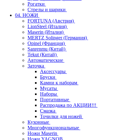
Рогатки
Стрелы и шарики
04. НОЖИ
FORTUNA (Австрия)
LionSteel (Италия)
Maserin (Италия)
MERTZ Solinger (Германия)
Opinel (Франция)
Sanrenmu (Китай)
Tekut (Китай)
Автоматические
Заточка
Аксессуары
Бруски
Камни к наборам
Мусаты
Наборы
Портативные
Распродажа по АКЦИИ!!!
Смазка
Точилки для ножей
Кухонные
Многофункциональные
Ножи Maserin
Ножи YAGNOB