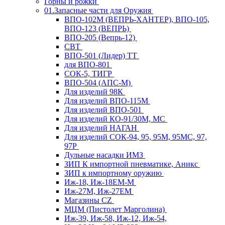
Горны и рожки
01.Запасные части для Оружия
ВПО-102М (ВЕПРЬ-ХАНТЕР), ВПО-105,
ВПО-123 (ВЕПРЬ)
ВПО-205 (Вепрь-12)
СВТ
ВПО-501 (Лидер) ТТ
для ВПО-801
СОК-5, ТИГР
ВПО-504 (АПС-М)
Для изделий 98К
Для изделий ВПО-115М
Для изделий ВПО-501
Для изделий КО-91/30М, МС
Для изделий НАГАН
Для изделий СОК-94, 95, 95М, 95МС, 97,
97Р
Дульные насадки ИМЗ
ЗИП К импортной пневматике, Аникс
ЗИП к импортному оружию
Иж-18, Иж-18ЕМ-М
Иж-27М, Иж-27ЕМ
Магазины CZ
МЦМ (Пистолет Марголина)
Иж-39, Иж-58, Иж-12, Иж-54,