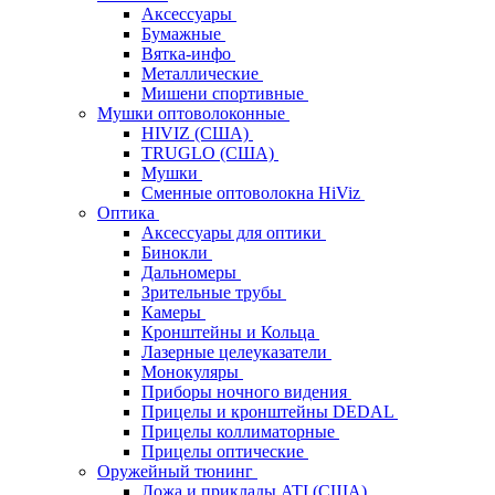
Аксессуары
Бумажные
Вятка-инфо
Металлические
Мишени спортивные
Мушки оптоволоконные
HIVIZ (США)
TRUGLO (США)
Мушки
Сменные оптоволокна HiViz
Оптика
Аксессуары для оптики
Бинокли
Дальномеры
Зрительные трубы
Камеры
Кронштейны и Кольца
Лазерные целеуказатели
Монокуляры
Приборы ночного видения
Прицелы и кронштейны DEDAL
Прицелы коллиматорные
Прицелы оптические
Оружейный тюнинг
Ложа и приклады ATI (США)