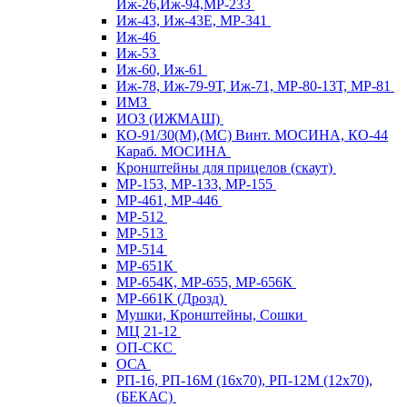
Иж-26,Иж-94,МР-233
Иж-43, Иж-43Е, МР-341
Иж-46
Иж-53
Иж-60, Иж-61
Иж-78, Иж-79-9Т, Иж-71, МР-80-13Т, МР-81
ИМЗ
ИОЗ (ИЖМАШ)
КО-91/30(М),(МС) Винт. МОСИНА, КО-44
Караб. МОСИНА
Кронштейны для прицелов (скаут)
МР-153, МР-133, МР-155
МР-461, МР-446
МР-512
МР-513
МР-514
МР-651К
МР-654К, МР-655, МР-656К
МР-661К (Дрозд)
Мушки, Кронштейны, Сошки
МЦ 21-12
ОП-СКС
ОСА
РП-16, РП-16М (16х70), РП-12М (12х70),
(БЕКАС)