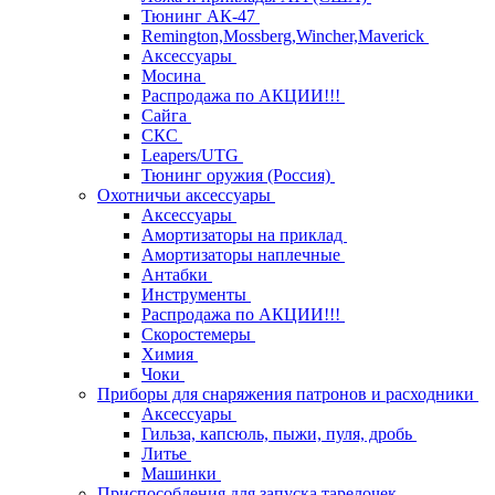
Тюнинг АК-47
Remington,Mossberg,Wincher,Maverick
Аксессуары
Мосина
Распродажа по АКЦИИ!!!
Сайга
СКС
Leapers/UTG
Тюнинг оружия (Россия)
Охотничьи аксессуары
Аксессуары
Амортизаторы на приклад
Амортизаторы наплечные
Антабки
Инструменты
Распродажа по АКЦИИ!!!
Скоростемеры
Химия
Чоки
Приборы для снаряжения патронов и расходники
Аксессуары
Гильза, капсюль, пыжи, пуля, дробь
Литье
Машинки
Приспособления для запуска тарелочек