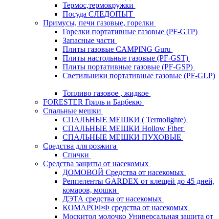
Термос,термокружки
Посуда СЛЕДОПЫТ
Примусы, печи газовые, горелки
Горелки портативные газовые (PF-GTP)
Запасные части
Плиты газовые CAMPING Guru
Плиты настольные газовые (PF-GST)
Плиты портативные газовые (PF-GSP)
Светильники портативные газовые (PF-GLP)
Топливо газовое , жидкое
FORESTER Гриль и Барбекю
Спальные мешки
СПАЛЬНЫЕ МЕШКИ ( Termolighte)
СПАЛЬНЫЕ МЕШКИ Hollow Fiber
СПАЛЬНЫЕ МЕШКИ ПУХОВЫЕ
Средства для розжига
Спички
Средства защиты от насекомых
ДОМОВОЙ Средства от насекомых
Реппеленты GARDEX от клещей до 45 дней,
комаров, мошки
ДЭТА средства от насекомых
КОМАРОФФ средства от насекомых
Москитол молочко Универсальная защита от