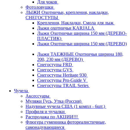
Для чоков
Фотоловушки
ЛЫЖИ Охотничьи, крепления, накладки,
СНЕГОСТУПЫ
Крепления, Накладки, Смола для лыж
Лыжи охотничьи KARJALA
Лыжи Охотничьи ширина 150 мм (ДЕРЕВО-
ПЛАСТИК)
Лыжи Охотничьи ширина 150 мм (ДЕРЕВО)
Лыжи ТАЕЖНЫЕ Охотничьи ширина 180,
200, 230 мм (ДЕРЕВО)
Снегоступы FRD
Снегоступы GVS
Снегоступы Heritage 930
Снегоступы Pro-Guide V
Снегоступы TRAIL Series
Чучела
Аксессуары
Муляжи Гусь, Утка (Россия)
Надувные чучела США (1 компл - 6шт.)
Профиля и чучалки
Распродажа по АКЦИИ!!!
Флюгера гуменника фотореалистичные,
самонадувающиеся