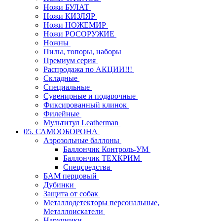
Ножи БУЛАТ
Ножи КИЗЛЯР
Ножи НОЖЕМИР
Ножи РОСОРУЖИЕ
Ножны
Пилы, топоры, наборы
Премиум серия
Распродажа по АКЦИИ!!!
Складные
Специальные
Сувенирные и подарочные
Фиксированный клинок
Филейные
Мультитул Leatherman
05. САМООБОРОНА
Аэрозольные баллоны
Баллончик Контроль-УМ
Баллончик ТЕХКРИМ
Спецсредства
БАМ перцовый
Дубинки
Защита от собак
Металлодетекторы персональные,
Металлоискатели
Наручники