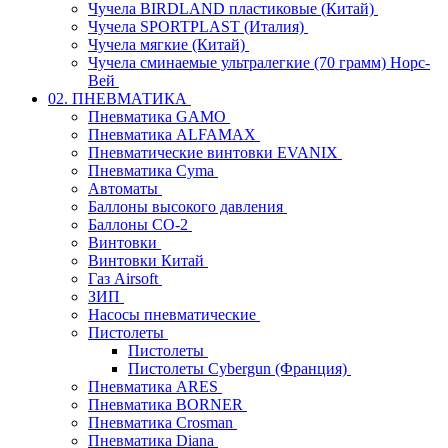
Чучела BIRDLAND пластиковые (Китай)
Чучела SPORTPLAST (Италия)
Чучела мягкие (Китай)
Чучела сминаемые ультралегкие (70 грамм) Норс-
Вей
02. ПНЕВМАТИКА
Пневматика GAMO
Пневматика ALFAMAX
Пневматические винтовки EVANIX
Пневматика Cyma
Автоматы
Баллоны высокого давления
Баллоны СО-2
Винтовки
Винтовки Китай
Газ Airsoft
ЗИП
Насосы пневматические
Пистолеты
Пистолеты
Пистолеты Cybergun (Франция)
Пневматика ARES
Пневматика BORNER
Пневматика Crosman
Пневматика Diana