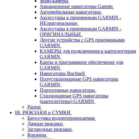
экшн-камеры
Авиационные навигаторы Garmin
Автомобильные навигаторы
Аксессуары к приемникам GARMIN -
НЕоригинальные
Аксессуары к приемникам GARMIN -
ОРИГИНАЛЬНЫЕ
Другие устройства с GPS приемниками
GARMIN
КАМЕРЫ для подключения к картплоттерам
GARMIN
Карты и программное обеспечение для
GARMIN
Навигаторы Buchnell
Полустационарные GPS навигаторы
GARMIN
Портативные навигаторы
Стационарные GPS навигаторы
(картплоттеры) GARMIN
Рации
08. РЮКЗАКИ и СУМКИ
Баул-сумка водонепроницаемая
Дачные рюкзаки
Загородные рюкзаки
Корзины