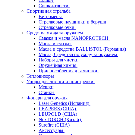
Сошки
Сошки-трости
Спортивная стрельба
Ветромеры
Стрелковые наушники и беруши
Стрелковые очки
Средства ухода за оружием
Смазка и масла NANOPROTECH
Масла и смазки
Масла и средства BALLISTOL (Германия)
Масла, Средства по уходу за оружием
Наборы для чистки
Оружейная химия
Приспособления для чистки
Тепловизоры
Упоры для чистки и пристрелки
Мешки
Станки
Фонари для оружия
Laser Genetics (Испания)
LEAPERS (США)
LEUPOLD (США)
NexTORCH (Китай)
Surefire (США)
Аксессуары