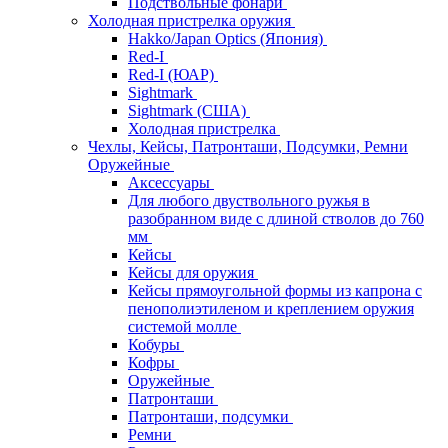
Подствольные фонари
Холодная пристрелка оружия
Hakko/Japan Optics (Япония)
Red-I
Red-I (ЮАР)
Sightmark
Sightmark (США)
Холодная пристрелка
Чехлы, Кейсы, Патронташи, Подсумки, Ремни
Оружейные
Аксессуары
Для любого двуствольного ружья в
разобранном виде с длиной стволов до 760
мм
Кейсы
Кейсы для оружия
Кейсы прямоугольной формы из капрона с
пенополиэтиленом и креплением оружия
системой молле
Кобуры
Кофры
Оружейные
Патронташи
Патронташи, подсумки
Ремни