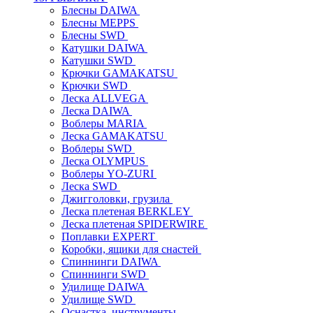
Блесны DAIWA
Блесны MEPPS
Блесны SWD
Катушки DAIWA
Катушки SWD
Крючки GAMAKATSU
Крючки SWD
Леска ALLVEGA
Леска DAIWA
Воблеры MARIA
Леска GAMAKATSU
Воблеры SWD
Леска OLYMPUS
Воблеры YO-ZURI
Леска SWD
Джигголовки, грузила
Леска плетеная BERKLEY
Леска плетеная SPIDERWIRE
Поплавки EXPERT
Коробки, ящики для снастей
Спиннинги DAIWA
Спиннинги SWD
Удилище DAIWA
Удилище SWD
Оснастка, инструменты