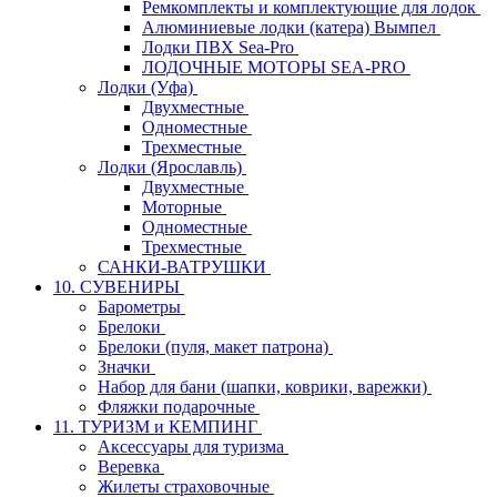
Ремкомплекты и комплектующие для лодок
Алюминиевые лодки (катера) Вымпел
Лодки ПВХ Sea-Pro
ЛОДОЧНЫЕ МОТОРЫ SEA-PRO
Лодки (Уфа)
Двухместные
Одноместные
Трехместные
Лодки (Ярославль)
Двухместные
Моторные
Одноместные
Трехместные
САНКИ-ВАТРУШКИ
10. СУВЕНИРЫ
Барометры
Брелоки
Брелоки (пуля, макет патрона)
Значки
Набор для бани (шапки, коврики, варежки)
Фляжки подарочные
11. ТУРИЗМ и КЕМПИНГ
Аксессуары для туризма
Веревка
Жилеты страховочные