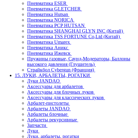
Пневматика ESER
Пневматика GLETCHER
Пневматика Hutsan
Пневматика NORICA
Пневматика PCP HUTSAN
Пневматика SHANGHAI GLYN INC (Китай)
Пневматика TSS FORTUNE Co,Ltd (Китай)
Пневматика Umarex
Пневматика Аникс
Пневматика Ижевск
Пружины газовые, Саунд-Модераторы, Баллоны
высокого давления (Глушитель)
Страйкбол Cybergun (Франция)
15. ЛУКИ, АРБАЛЕТЫ, РОГАТКИ
Луки JANDAO
Аксессуары для арбалетов
Аксессуары для блочных луков
Аксессуары для классических луков
Арбалет-пистолеты
Арбалеты JANDAO
Арбалеты блочные
Арбалеты рекурсивные
Запчасти
Луки
Луки, арбалеты, рогатки