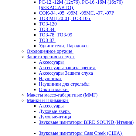
РС-12,-12М (12х76), РС-16,-16М (16х76)
(БЕКАС-АВТО)
СОК-94, -95, -95М, -95МС, -97, -97Р
ТОЗ МЦ 20-01, ТОЗ-106
ТОЗ-120
ТОЗ-34
ТОЗ-78, ТОЗ-99
ТОЗ-87
Удлинители, Парадоксы
Охолощенное оружие
Защита зрения и слуха
Аксессуары
Аксессуары защита зрения
Аксессуары Защита слуха
Наушники
Наушники для стрельбы
Очки и маски
Макеты массо-габаритные (ММГ)
Манки и Приманки
Аксессуары
Духовые-зверь
Духовые-птица
Звуковые имитаторы BIRD SOUND (Италия)
Звуковые имитаторы Cass Creek (США)