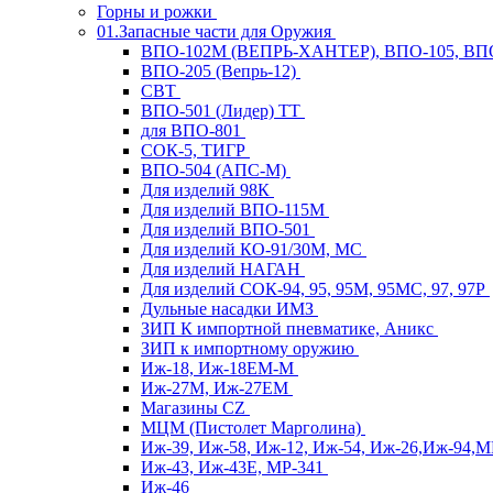
Горны и рожки
01.Запасные части для Оружия
ВПО-102М (ВЕПРЬ-ХАНТЕР), ВПО-105, ВП
ВПО-205 (Вепрь-12)
СВТ
ВПО-501 (Лидер) ТТ
для ВПО-801
СОК-5, ТИГР
ВПО-504 (АПС-М)
Для изделий 98К
Для изделий ВПО-115М
Для изделий ВПО-501
Для изделий КО-91/30М, МС
Для изделий НАГАН
Для изделий СОК-94, 95, 95М, 95МС, 97, 97Р
Дульные насадки ИМЗ
ЗИП К импортной пневматике, Аникс
ЗИП к импортному оружию
Иж-18, Иж-18ЕМ-М
Иж-27М, Иж-27ЕМ
Магазины CZ
МЦМ (Пистолет Марголина)
Иж-39, Иж-58, Иж-12, Иж-54, Иж-26,Иж-94,
Иж-43, Иж-43Е, МР-341
Иж-46