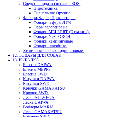
Средства подачи сигналов SOS
Пиротехника
Сигнальное Оружие
Фонари, Фары, Прожекторы
Фонари и фары ЛУЧ
Фары галогеновые
Фонари MELLERT (Германия)
Фонари NexTORCH
Фонари кемпинговые
Фонари налобные
Химические грелки одноразовые
12. ТОВАРЫ ДЛЯ СОБАК
13. РЫБАЛКА
Блесны DAIWA
Блесны MEPPS
Блесны SWD
Катушки DAIWA
Катушки SWD
Крючки GAMAKATSU
Крючки SWD
Леска ALLVEGA
Леска DAIWA
Воблеры MARIA
Леска GAMAKATSU
Воблеры SWD