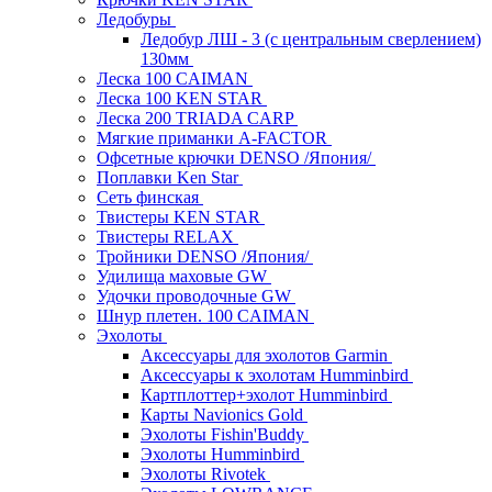
Ледобуры
Ледобур ЛШ - 3 (с центральным сверлением)
130мм
Леска 100 CAIMAN
Леска 100 KEN STAR
Леска 200 TRIADA CARP
Мягкие приманки A-FACTOR
Офсетные крючки DENSO /Япония/
Поплавки Ken Star
Сеть финская
Твистеры KEN STAR
Твистеры RELAX
Тройники DENSO /Япония/
Удилища маховые GW
Удочки проводочные GW
Шнур плетен. 100 CAIMAN
Эхолоты
Аксессуары для эхолотов Garmin
Аксессуары к эхолотам Humminbird
Картплоттер+эхолот Humminbird
Карты Navionics Gold
Эхолоты Fishin'Buddy
Эхолоты Humminbird
Эхолоты Rivotek