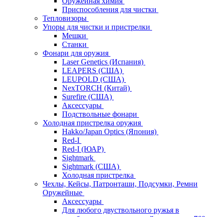
Оружейная химия
Приспособления для чистки
Тепловизоры
Упоры для чистки и пристрелки
Мешки
Станки
Фонари для оружия
Laser Genetics (Испания)
LEAPERS (США)
LEUPOLD (США)
NexTORCH (Китай)
Surefire (США)
Аксессуары
Подствольные фонари
Холодная пристрелка оружия
Hakko/Japan Optics (Япония)
Red-I
Red-I (ЮАР)
Sightmark
Sightmark (США)
Холодная пристрелка
Чехлы, Кейсы, Патронташи, Подсумки, Ремни
Оружейные
Аксессуары
Для любого двуствольного ружья в