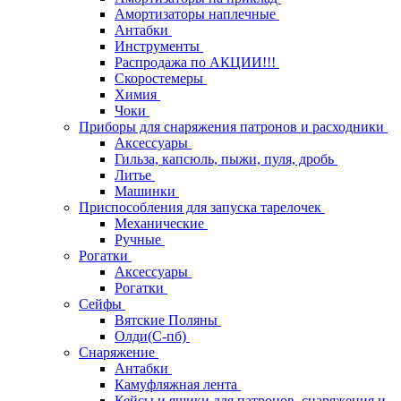
Амортизаторы наплечные
Антабки
Инструменты
Распродажа по АКЦИИ!!!
Скоростемеры
Химия
Чоки
Приборы для снаряжения патронов и расходники
Аксессуары
Гильза, капсюль, пыжи, пуля, дробь
Литье
Машинки
Приспособления для запуска тарелочек
Механические
Ручные
Рогатки
Аксессуары
Рогатки
Сейфы
Вятские Поляны
Олди(С-пб)
Снаряжение
Антабки
Камуфляжная лента
Кейсы и ящики для патронов, снаряжения и