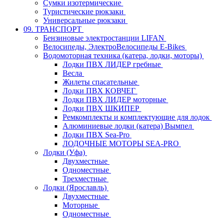
Сумки изотермические
Туристические рюкзаки
Универсальные рюкзаки
09. ТРАНСПОРТ
Бензиновые электростанции LIFAN
Велосипеды, ЭлектроВелосипеды E-Bikes
Водомоторная техника (катера, лодки, моторы)
Лодки ПВХ ЛИДЕР гребные
Весла
Жилеты спасательные
Лодки ПВХ КОВЧЕГ
Лодки ПВХ ЛИДЕР моторные
Лодки ПВХ ШКИПЕР
Ремкомплекты и комплектующие для лодок
Алюминиевые лодки (катера) Вымпел
Лодки ПВХ Sea-Pro
ЛОДОЧНЫЕ МОТОРЫ SEA-PRO
Лодки (Уфа)
Двухместные
Одноместные
Трехместные
Лодки (Ярославль)
Двухместные
Моторные
Одноместные