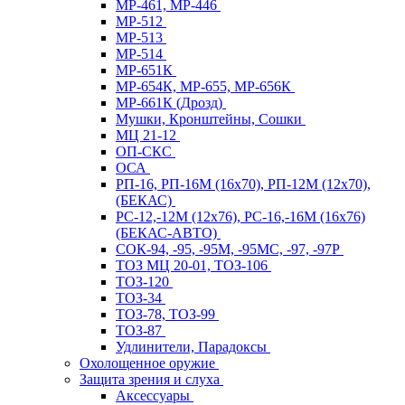
МР-461, МР-446
МР-512
МР-513
МР-514
МР-651К
МР-654К, МР-655, МР-656К
МР-661К (Дрозд)
Мушки, Кронштейны, Сошки
МЦ 21-12
ОП-СКС
ОСА
РП-16, РП-16М (16х70), РП-12М (12х70),
(БЕКАС)
РС-12,-12М (12х76), РС-16,-16М (16х76)
(БЕКАС-АВТО)
СОК-94, -95, -95М, -95МС, -97, -97Р
ТОЗ МЦ 20-01, ТОЗ-106
ТОЗ-120
ТОЗ-34
ТОЗ-78, ТОЗ-99
ТОЗ-87
Удлинители, Парадоксы
Охолощенное оружие
Защита зрения и слуха
Аксессуары