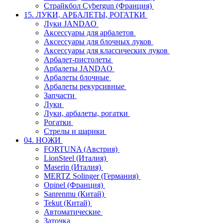
Страйкбол Cybergun (Франция)
15. ЛУКИ, АРБАЛЕТЫ, РОГАТКИ
Луки JANDAO
Аксессуары для арбалетов
Аксессуары для блочных луков
Аксессуары для классических луков
Арбалет-пистолеты
Арбалеты JANDAO
Арбалеты блочные
Арбалеты рекурсивные
Запчасти
Луки
Луки, арбалеты, рогатки
Рогатки
Стрелы и шарики
04. НОЖИ
FORTUNA (Австрия)
LionSteel (Италия)
Maserin (Италия)
MERTZ Solinger (Германия)
Opinel (Франция)
Sanrenmu (Китай)
Tekut (Китай)
Автоматические
Заточка