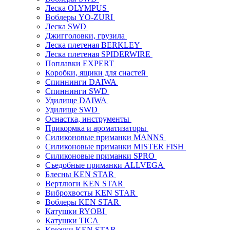
Леска OLYMPUS
Воблеры YO-ZURI
Леска SWD
Джигголовки, грузила
Леска плетеная BERKLEY
Леска плетеная SPIDERWIRE
Поплавки EXPERT
Коробки, ящики для снастей
Спиннинги DAIWA
Спиннинги SWD
Удилище DAIWA
Удилище SWD
Оснастка, инструменты
Прикормка и ароматизаторы
Силиконовые приманки MANNS
Силиконовые приманки MISTER FISH
Силиконовые приманки SPRO
Съедобные приманки ALLVEGA
Блесны KEN STAR
Вертлюги KEN STAR
Виброхвосты KEN STAR
Воблеры KEN STAR
Катушки RYOBI
Катушки TICA
Крючки KEN STAR