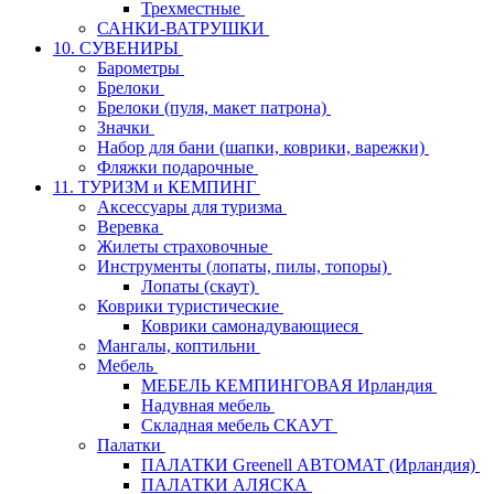
Трехместные
САНКИ-ВАТРУШКИ
10. СУВЕНИРЫ
Барометры
Брелоки
Брелоки (пуля, макет патрона)
Значки
Набор для бани (шапки, коврики, варежки)
Фляжки подарочные
11. ТУРИЗМ и КЕМПИНГ
Аксессуары для туризма
Веревка
Жилеты страховочные
Инструменты (лопаты, пилы, топоры)
Лопаты (скаут)
Коврики туристические
Коврики самонадувающиеся
Мангалы, коптильни
Мебель
МЕБЕЛЬ КЕМПИНГОВАЯ Ирландия
Надувная мебель
Складная мебель СКАУТ
Палатки
ПАЛАТКИ Greenell АВТОМАТ (Ирландия)
ПАЛАТКИ АЛЯСКА