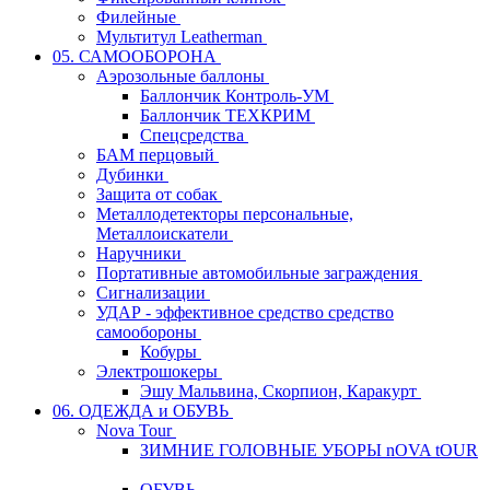
Филейные
Мультитул Leatherman
05. САМООБОРОНА
Аэрозольные баллоны
Баллончик Контроль-УМ
Баллончик ТЕХКРИМ
Спецсредства
БАМ перцовый
Дубинки
Защита от собак
Металлодетекторы персональные,
Металлоискатели
Наручники
Портативные автомобильные заграждения
Сигнализации
УДАР - эффективное средство средство
самообороны
Кобуры
Электрошокеры
Эшу Мальвина, Скорпион, Каракурт
06. ОДЕЖДА и ОБУВЬ
Nova Tour
ЗИМНИЕ ГОЛОВНЫЕ УБОРЫ nOVA tOUR
ОБУВЬ