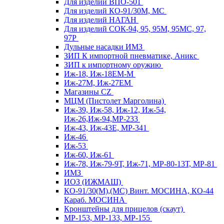
Для изделий ВПО-501
Для изделий КО-91/30М, МС
Для изделий НАГАН
Для изделий СОК-94, 95, 95М, 95МС, 97,
97Р
Дульные насадки ИМЗ
ЗИП К импортной пневматике, Аникс
ЗИП к импортному оружию
Иж-18, Иж-18ЕМ-М
Иж-27М, Иж-27ЕМ
Магазины CZ
МЦМ (Пистолет Марголина)
Иж-39, Иж-58, Иж-12, Иж-54,
Иж-26,Иж-94,МР-233
Иж-43, Иж-43Е, МР-341
Иж-46
Иж-53
Иж-60, Иж-61
Иж-78, Иж-79-9Т, Иж-71, МР-80-13Т, МР-81
ИМЗ
ИОЗ (ИЖМАШ)
КО-91/30(М),(МС) Винт. МОСИНА, КО-44
Караб. МОСИНА
Кронштейны для прицелов (скаут)
МР-153, МР-133, МР-155