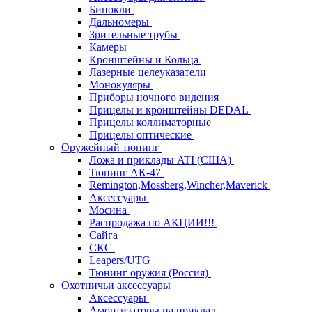
Бинокли
Дальномеры
Зрительные трубы
Камеры
Кронштейны и Кольца
Лазерные целеуказатели
Монокуляры
Приборы ночного видения
Прицелы и кронштейны DEDAL
Прицелы коллиматорные
Прицелы оптические
Оружейный тюнинг
Ложа и приклады ATI (США)
Тюнинг АК-47
Remington,Mossberg,Wincher,Maverick
Аксессуары
Мосина
Распродажа по АКЦИИ!!!
Сайга
СКС
Leapers/UTG
Тюнинг оружия (Россия)
Охотничьи аксессуары
Аксессуары
Амортизаторы на приклад