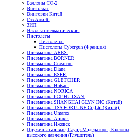
Баллоны СО-2
Винтовки
Винтовки Китай
Газ Airsoft
ЗИП
Насосы пневматические
Пистолеты
Пистолеты
Пистолеты Cybergun (Франция)
Пневматика ARES
Пневматика BORNER
Пневматика Crosman
Пневматика Diana
Пневматика ESER
Пневматика GLETCHER
Пневматика Hutsan
Пневматика NORICA
Пневматика PCP HUTSAN
Пневматика SHANGHAI GLYN INC (Китай)
Пневматика TSS FORTUNE Co,Ltd (Китай)
Пневматика Umarex
Пневматика Аникс
Пневматика Ижевск
Пружины газовые, Саунд-Модераторы, Баллоны
высокого давления (Глушитель)