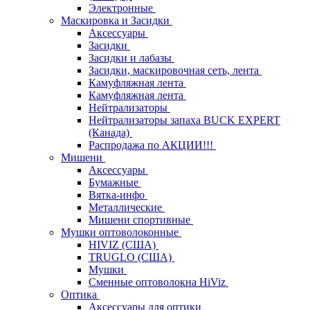
Электронные
Маскировка и Засидки
Аксессуары
Засидки
Засидки и лабазы
Засидки, маскировочная сеть, лента
Камуфляжная лента
Камуфляжная лента
Нейтрализаторы
Нейтрализаторы запаха BUCK EXPERT
(Канада)
Распродажа по АКЦИИ!!!
Мишени
Аксессуары
Бумажные
Вятка-инфо
Металлические
Мишени спортивные
Мушки оптоволоконные
HIVIZ (США)
TRUGLO (США)
Мушки
Сменные оптоволокна HiViz
Оптика
Аксессуары для оптики