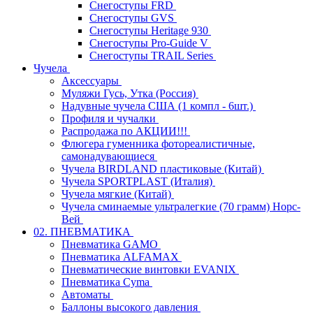
Снегоступы FRD
Снегоступы GVS
Снегоступы Heritage 930
Снегоступы Pro-Guide V
Снегоступы TRAIL Series
Чучела
Аксессуары
Муляжи Гусь, Утка (Россия)
Надувные чучела США (1 компл - 6шт.)
Профиля и чучалки
Распродажа по АКЦИИ!!!
Флюгера гуменника фотореалистичные,
самонадувающиеся
Чучела BIRDLAND пластиковые (Китай)
Чучела SPORTPLAST (Италия)
Чучела мягкие (Китай)
Чучела сминаемые ультралегкие (70 грамм) Норс-
Вей
02. ПНЕВМАТИКА
Пневматика GAMO
Пневматика ALFAMAX
Пневматические винтовки EVANIX
Пневматика Cyma
Автоматы
Баллоны высокого давления