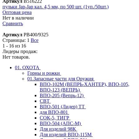
Артикул
В516222
пульки Jap-Jap кал. 4,5 мм, по 500 шт. (1уп./50шт.)
Оптовая цена
Нет в наличии
Сравнить
Артикул
PB400/9325
Страницы:
1
Все
1 - 16 из 16
Лидеры продаж:
Нет товаров.
01. ОХОТА
Горны и рожки
01.Запасные части для Оружия
ВПО-102М (ВЕПРЬ-ХАНТЕР), ВПО-105,
ВПО-123 (ВЕПРЬ)
ВПО-205 (Вепрь-12)
СВТ
ВПО-501 (Лидер) ТТ
для ВПО-801
СОК-5, ТИГР
ВПО-504 (АПС-М)
Для изделий 98К
Для изделий ВПО-115М