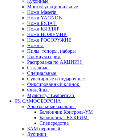
Кухонные
Многофункциональные
Ножи Maserin
Ножи YAGNOB
Ножи БУЛАТ
Ножи КИЗЛЯР
Ножи НОЖЕМИР
Ножи РОСОРУЖИЕ
Ножны
Пилы, топоры, наборы
Премиум серия
Распродажа по АКЦИИ!!!
Складные
Специальные
Сувенирные и подарочные
Фиксированный клинок
Филейные
Мультитул Leatherman
05. САМООБОРОНА
Аэрозольные баллоны
Баллончик Контроль-УМ
Баллончик ТЕХКРИМ
Спецсредства
БАМ перцовый
Дубинки