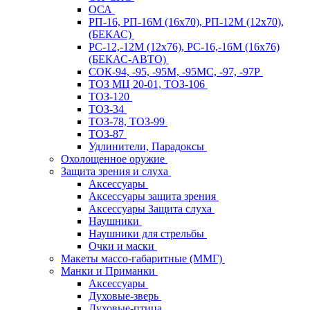
ОСА
РП-16, РП-16М (16х70), РП-12М (12х70),
(БЕКАС)
РС-12,-12М (12х76), РС-16,-16М (16х76)
(БЕКАС-АВТО)
СОК-94, -95, -95М, -95МС, -97, -97Р
ТОЗ МЦ 20-01, ТОЗ-106
ТОЗ-120
ТОЗ-34
ТОЗ-78, ТОЗ-99
ТОЗ-87
Удлинители, Парадоксы
Охолощенное оружие
Защита зрения и слуха
Аксессуары
Аксессуары защита зрения
Аксессуары Защита слуха
Наушники
Наушники для стрельбы
Очки и маски
Макеты массо-габаритные (ММГ)
Манки и Приманки
Аксессуары
Духовые-зверь
Духовые-птица