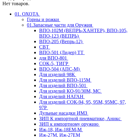
Нет товаров.
01. ОХОТА
Горны и рожки
01.Запасные части для Оружия
ВПО-102М (ВЕПРЬ-ХАНТЕР), ВПО-105,
ВПО-123 (ВЕПРЬ)
ВПО-205 (Вепрь-12)
СВТ
ВПО-501 (Лидер) ТТ
для ВПО-801
СОК-5, ТИГР
ВПО-504 (АПС-М)
Для изделий 98К
Для изделий ВПО-115М
Для изделий ВПО-501
Для изделий КО-91/30М, МС
Для изделий НАГАН
Для изделий СОК-94, 95, 95М, 95МС, 97,
97Р
Дульные насадки ИМЗ
ЗИП К импортной пневматике, Аникс
ЗИП к импортному оружию
Иж-18, Иж-18ЕМ-М
Иж-27М, Иж-27ЕМ