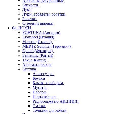
Арбалеты рекурсивные
Запчасти
Луки
Луки, арбалеты, рогатки
Рогатки
Стрелы и шарики
04. НОЖИ
FORTUNA (Австрия)
LionSteel (Италия)
Maserin (Италия)
MERTZ Solinger (Германия)
Opinel (Франция)
Sanrenmu (Китай)
Tekut (Китай)
Автоматические
Заточка
Аксессуары
Бруски
Камни к наборам
Мусаты
Наборы
Портативные
Распродажа по АКЦИИ!!!
Смазка
Точилки для ножей