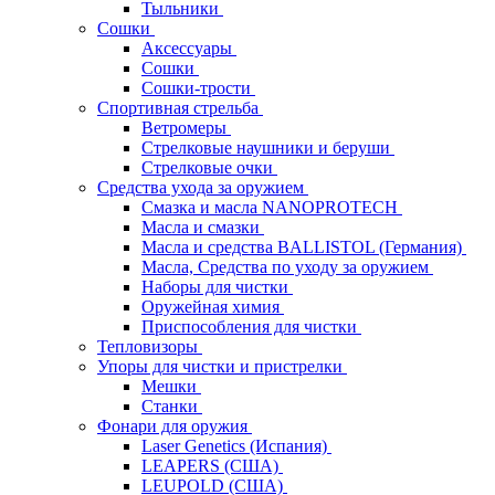
Тыльники
Сошки
Аксессуары
Сошки
Сошки-трости
Спортивная стрельба
Ветромеры
Стрелковые наушники и беруши
Стрелковые очки
Средства ухода за оружием
Смазка и масла NANOPROTECH
Масла и смазки
Масла и средства BALLISTOL (Германия)
Масла, Средства по уходу за оружием
Наборы для чистки
Оружейная химия
Приспособления для чистки
Тепловизоры
Упоры для чистки и пристрелки
Мешки
Станки
Фонари для оружия
Laser Genetics (Испания)
LEAPERS (США)
LEUPOLD (США)