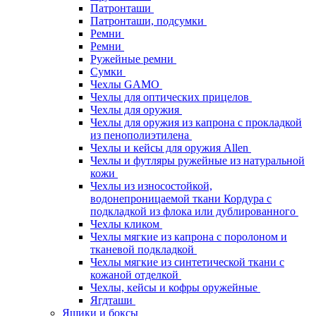
Патронташи
Патронташи, подсумки
Ремни
Ремни
Ружейные ремни
Сумки
Чехлы GAMO
Чехлы для оптических прицелов
Чехлы для оружия
Чехлы для оружия из капрона с прокладкой
из пенополиэтилена
Чехлы и кейсы для оружия Allen
Чехлы и футляры ружейные из натуральной
кожи
Чехлы из износостойкой,
водонепроницаемой ткани Кордура с
подкладкой из флока или дублированного
Чехлы кликом
Чехлы мягкие из капрона с поролоном и
тканевой подкладкой
Чехлы мягкие из синтетической ткани с
кожаной отделкой
Чехлы, кейсы и кофры оружейные
Ягдташи
Ящики и боксы