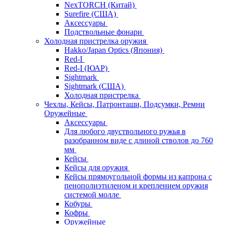
NexTORCH (Китай)
Surefire (США)
Аксессуары
Подствольные фонари
Холодная пристрелка оружия
Hakko/Japan Optics (Япония)
Red-I
Red-I (ЮАР)
Sightmark
Sightmark (США)
Холодная пристрелка
Чехлы, Кейсы, Патронташи, Подсумки, Ремни
Оружейные
Аксессуары
Для любого двуствольного ружья в
разобранном виде с длиной стволов до 760
мм
Кейсы
Кейсы для оружия
Кейсы прямоугольной формы из капрона с
пенополиэтиленом и креплением оружия
системой молле
Кобуры
Кофры
Оружейные