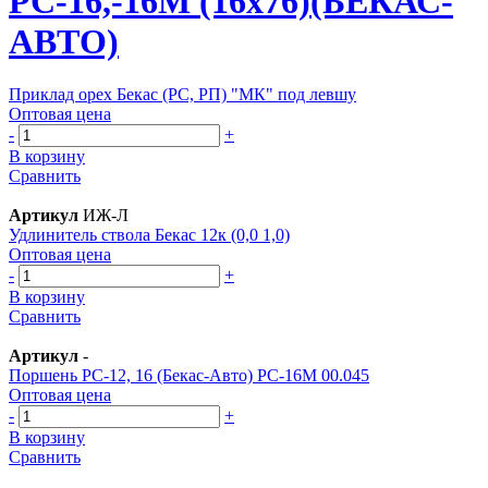
РС-16,-16М (16х76)(БЕКАС-
АВТО)
Приклад орех Бекас (РС, РП) "МК" под левшу
Оптовая цена
-
+
В корзину
Сравнить
Артикул
ИЖ-Л
Удлинитель ствола Бекас 12к (0,0 1,0)
Оптовая цена
-
+
В корзину
Сравнить
Артикул
-
Поршень РС-12, 16 (Бекас-Авто) РС-16М 00.045
Оптовая цена
-
+
В корзину
Сравнить