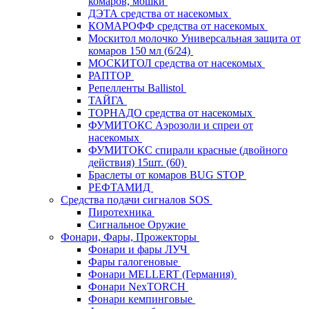
комаров, мошки
ДЭТА средства от насекомых
КОМАРОФФ средства от насекомых
Москитол молочко Универсальная защита от
комаров 150 мл (6/24)
МОСКИТОЛ средства от насекомых
РАПТОР
Репелленты Ballistol
ТАЙГА
ТОРНАДО средства от насекомых
ФУМИТОКС Аэрозоли и спреи от
насекомых
ФУМИТОКС спирали красные (двойного
действия) 15шт. (60)
Браслеты от комаров BUG STOP
РЕФТАМИД
Средства подачи сигналов SOS
Пиротехника
Сигнальное Оружие
Фонари, Фары, Прожекторы
Фонари и фары ЛУЧ
Фары галогеновые
Фонари MELLERT (Германия)
Фонари NexTORCH
Фонари кемпинговые