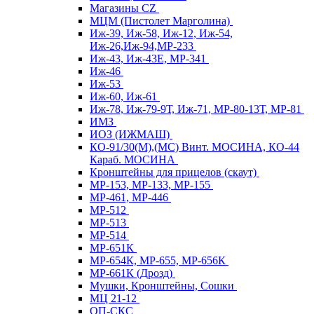
Магазины CZ
МЦМ (Пистолет Марголина)
Иж-39, Иж-58, Иж-12, Иж-54,
Иж-26,Иж-94,МР-233
Иж-43, Иж-43Е, МР-341
Иж-46
Иж-53
Иж-60, Иж-61
Иж-78, Иж-79-9Т, Иж-71, МР-80-13Т, МР-81
ИМЗ
ИОЗ (ИЖМАШ)
КО-91/30(М),(МС) Винт. МОСИНА, КО-44
Караб. МОСИНА
Кронштейны для прицелов (скаут)
МР-153, МР-133, МР-155
МР-461, МР-446
МР-512
МР-513
МР-514
МР-651К
МР-654К, МР-655, МР-656К
МР-661К (Дрозд)
Мушки, Кронштейны, Сошки
МЦ 21-12
ОП-СКС