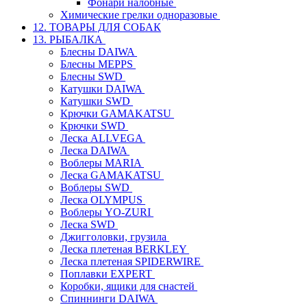
Фонари налобные
Химические грелки одноразовые
12. ТОВАРЫ ДЛЯ СОБАК
13. РЫБАЛКА
Блесны DAIWA
Блесны MEPPS
Блесны SWD
Катушки DAIWA
Катушки SWD
Крючки GAMAKATSU
Крючки SWD
Леска ALLVEGA
Леска DAIWA
Воблеры MARIA
Леска GAMAKATSU
Воблеры SWD
Леска OLYMPUS
Воблеры YO-ZURI
Леска SWD
Джигголовки, грузила
Леска плетеная BERKLEY
Леска плетеная SPIDERWIRE
Поплавки EXPERT
Коробки, ящики для снастей
Спиннинги DAIWA