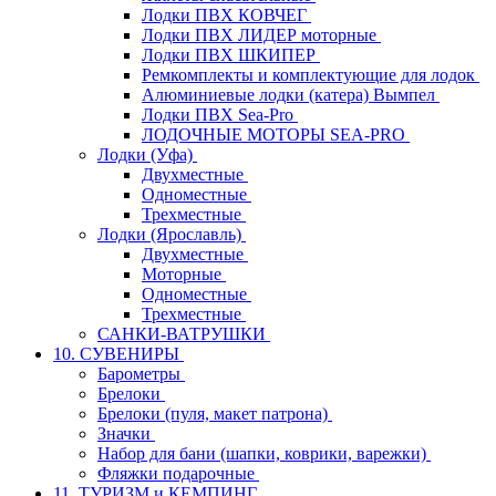
Лодки ПВХ КОВЧЕГ
Лодки ПВХ ЛИДЕР моторные
Лодки ПВХ ШКИПЕР
Ремкомплекты и комплектующие для лодок
Алюминиевые лодки (катера) Вымпел
Лодки ПВХ Sea-Pro
ЛОДОЧНЫЕ МОТОРЫ SEA-PRO
Лодки (Уфа)
Двухместные
Одноместные
Трехместные
Лодки (Ярославль)
Двухместные
Моторные
Одноместные
Трехместные
САНКИ-ВАТРУШКИ
10. СУВЕНИРЫ
Барометры
Брелоки
Брелоки (пуля, макет патрона)
Значки
Набор для бани (шапки, коврики, варежки)
Фляжки подарочные
11. ТУРИЗМ и КЕМПИНГ