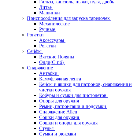
Гильза, капсюль, пыжи, пуля, дробь
Литье
Машинки
Приспособления для запуска тарелочек
Механические
Ручные
Рогатки
Аксессуары
Рогатки
Сейфы
Вятские Поляны
Олди(С-пб)
Снаряжение
Антабки
Камуфляжная лента
Кейсы и ящики для патронов, снаряжения и
чистки оружия
Кобуры и сумки для пистолетов
Опоры для оружия
Ремни, патронташи и подсумки
Снаряжение Allen
Сошки для оружия
Сошки и опоры для оружия
Стулья
Сумки и рюкзаки