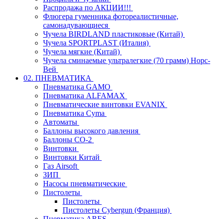
Распродажа по АКЦИИ!!!
Флюгера гуменника фотореалистичные,
самонадувающиеся
Чучела BIRDLAND пластиковые (Китай)
Чучела SPORTPLAST (Италия)
Чучела мягкие (Китай)
Чучела сминаемые ультралегкие (70 грамм) Норс-
Вей
02. ПНЕВМАТИКА
Пневматика GAMO
Пневматика ALFAMAX
Пневматические винтовки EVANIX
Пневматика Cyma
Автоматы
Баллоны высокого давления
Баллоны СО-2
Винтовки
Винтовки Китай
Газ Airsoft
ЗИП
Насосы пневматические
Пистолеты
Пистолеты
Пистолеты Cybergun (Франция)
Пневматика ARES