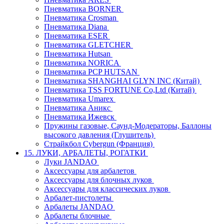
Пневматика BORNER
Пневматика Crosman
Пневматика Diana
Пневматика ESER
Пневматика GLETCHER
Пневматика Hutsan
Пневматика NORICA
Пневматика PCP HUTSAN
Пневматика SHANGHAI GLYN INC (Китай)
Пневматика TSS FORTUNE Co,Ltd (Китай)
Пневматика Umarex
Пневматика Аникс
Пневматика Ижевск
Пружины газовые, Саунд-Модераторы, Баллоны
высокого давления (Глушитель)
Страйкбол Cybergun (Франция)
15. ЛУКИ, АРБАЛЕТЫ, РОГАТКИ
Луки JANDAO
Аксессуары для арбалетов
Аксессуары для блочных луков
Аксессуары для классических луков
Арбалет-пистолеты
Арбалеты JANDAO
Арбалеты блочные