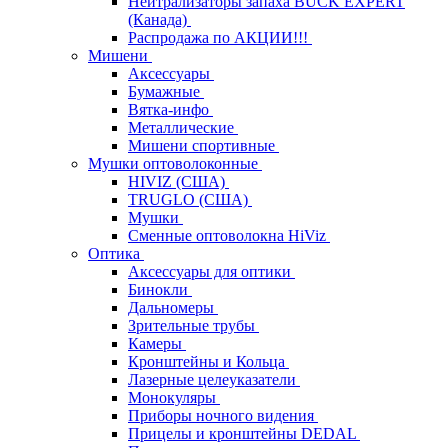
Нейтрализаторы запаха BUCK EXPERT
(Канада)
Распродажа по АКЦИИ!!!
Мишени
Аксессуары
Бумажные
Вятка-инфо
Металлические
Мишени спортивные
Мушки оптоволоконные
HIVIZ (США)
TRUGLO (США)
Мушки
Сменные оптоволокна HiViz
Оптика
Аксессуары для оптики
Бинокли
Дальномеры
Зрительные трубы
Камеры
Кронштейны и Кольца
Лазерные целеуказатели
Монокуляры
Приборы ночного видения
Прицелы и кронштейны DEDAL