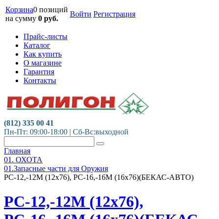
Корзина
0 позиций
Войти
Регистрация
на сумму
0
руб.
Прайс-листы
Каталог
Как купить
О магазине
Гарантия
Контакты
(812) 335 00 41
Пн-Пт: 09:00-18:00 | Сб-Вс:выходной
Главная
01. ОХОТА
01.Запасные части для Оружия
РС-12,-12М (12х76), РС-16,-16М (16х76)(БЕКАС-АВТО)
РС-12,-12М (12х76),