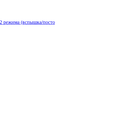
2 режима (вспышка/посто