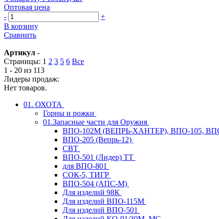
Оптовая цена
-
+
В корзину
Сравнить
Артикул
-
Страницы:
1
2
3
5
6
Все
1 - 20 из 113
Лидеры продаж:
Нет товаров.
01. ОХОТА
Горны и рожки
01.Запасные части для Оружия
ВПО-102М (ВЕПРЬ-ХАНТЕР), ВПО-105, ВП
ВПО-205 (Вепрь-12)
СВТ
ВПО-501 (Лидер) ТТ
для ВПО-801
СОК-5, ТИГР
ВПО-504 (АПС-М)
Для изделий 98К
Для изделий ВПО-115М
Для изделий ВПО-501
Для изделий КО-91/30М, МС