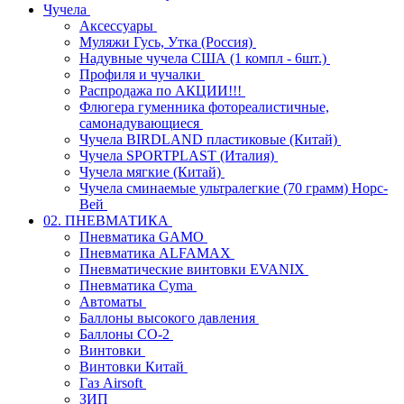
Чучела
Аксессуары
Муляжи Гусь, Утка (Россия)
Надувные чучела США (1 компл - 6шт.)
Профиля и чучалки
Распродажа по АКЦИИ!!!
Флюгера гуменника фотореалистичные,
самонадувающиеся
Чучела BIRDLAND пластиковые (Китай)
Чучела SPORTPLAST (Италия)
Чучела мягкие (Китай)
Чучела сминаемые ультралегкие (70 грамм) Норс-
Вей
02. ПНЕВМАТИКА
Пневматика GAMO
Пневматика ALFAMAX
Пневматические винтовки EVANIX
Пневматика Cyma
Автоматы
Баллоны высокого давления
Баллоны СО-2
Винтовки
Винтовки Китай
Газ Airsoft
ЗИП