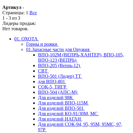
Артикул
-
Страницы:
1
Все
1 - 3 из 3
Лидеры продаж:
Нет товаров.
01. ОХОТА
Горны и рожки
01.Запасные части для Оружия
ВПО-102М (ВЕПРЬ-ХАНТЕР), ВПО-105,
ВПО-123 (ВЕПРЬ)
ВПО-205 (Вепрь-12)
СВТ
ВПО-501 (Лидер) ТТ
для ВПО-801
СОК-5, ТИГР
ВПО-504 (АПС-М)
Для изделий 98К
Для изделий ВПО-115М
Для изделий ВПО-501
Для изделий КО-91/30М, МС
Для изделий НАГАН
Для изделий СОК-94, 95, 95М, 95МС, 97,
97Р