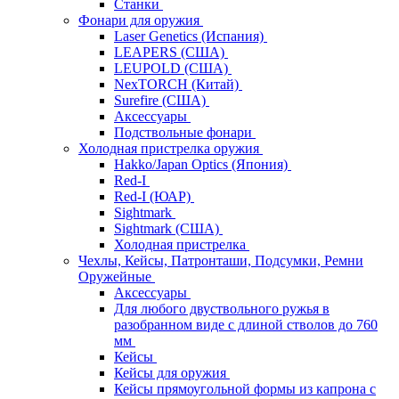
Станки
Фонари для оружия
Laser Genetics (Испания)
LEAPERS (США)
LEUPOLD (США)
NexTORCH (Китай)
Surefire (США)
Аксессуары
Подствольные фонари
Холодная пристрелка оружия
Hakko/Japan Optics (Япония)
Red-I
Red-I (ЮАР)
Sightmark
Sightmark (США)
Холодная пристрелка
Чехлы, Кейсы, Патронташи, Подсумки, Ремни
Оружейные
Аксессуары
Для любого двуствольного ружья в
разобранном виде с длиной стволов до 760
мм
Кейсы
Кейсы для оружия
Кейсы прямоугольной формы из капрона с