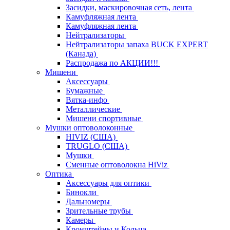
Засидки, маскировочная сеть, лента
Камуфляжная лента
Камуфляжная лента
Нейтрализаторы
Нейтрализаторы запаха BUCK EXPERT
(Канада)
Распродажа по АКЦИИ!!!
Мишени
Аксессуары
Бумажные
Вятка-инфо
Металлические
Мишени спортивные
Мушки оптоволоконные
HIVIZ (США)
TRUGLO (США)
Мушки
Сменные оптоволокна HiViz
Оптика
Аксессуары для оптики
Бинокли
Дальномеры
Зрительные трубы
Камеры
Кронштейны и Кольца