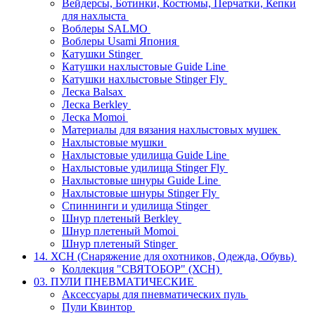
Вейдерсы, Ботинки, Костюмы, Перчатки, Кепки
для нахлыста
Воблеры SALMO
Воблеры Usami Япония
Катушки Stinger
Катушки нахлыстовые Guide Line
Катушки нахлыстовые Stinger Fly
Леска Balsax
Леска Berkley
Леска Momoi
Материалы для вязания нахлыстовых мушек
Нахлыстовые мушки
Нахлыстовые удилища Guide Line
Нахлыстовые удилища Stinger Fly
Нахлыстовые шнуры Guide Line
Нахлыстовые шнуры Stinger Fly
Спиннинги и удилища Stinger
Шнур плетеный Berkley
Шнур плетеный Momoi
Шнур плетеный Stinger
14. ХСН (Снаряжение для охотников, Одежда, Обувь)
Коллекция "СВЯТОБОР" (ХСН)
03. ПУЛИ ПНЕВМАТИЧЕСКИЕ
Аксессуары для пневматических пуль
Пули Квинтор