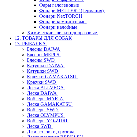
Фары галогеновые
Фонари MELLERT (Германия)
Фонари NexTORCH
Фонари кемпинговые
Фонари налобные
Химические грелки одноразовые
12. ТОВАРЫ ДЛЯ СОБАК
13. РЫБАЛКА
Блесны DAIWA
Блесны MEPPS
Блесны SWD
Катушки DAIWA
Катушки SWD
Крючки GAMAKATSU
Крючки SWD
Леска ALLVEGA
Леска DAIWA
Воблеры MARIA
Леска GAMAKATSU
Воблеры SWD
Леска OLYMPUS
Воблеры YO-ZURI
Леска SWD
Джигголовки, грузила