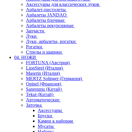
Аксессуары для классических луков
Арбалет-пистолеты
Арбалеты JANDAO
Арбалеты блочные
Арбалеты рекурсивные
Запчасти
Луки
Луки, арбалеты, рогатки
Рогатки
Стрелы и шарики
04. НОЖИ
FORTUNA (Австрия)
LionSteel (Италия)
Maserin (Италия)
MERTZ Solinger (Германия)
Opinel (Франция)
Sanrenmu (Китай)
Tekut (Китай)
Автоматические
Заточка
Аксессуары
Бруски
Камни к наборам
Мусаты
Наборы