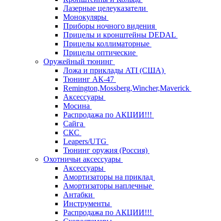
Лазерные целеуказатели
Монокуляры
Приборы ночного видения
Прицелы и кронштейны DEDAL
Прицелы коллиматорные
Прицелы оптические
Оружейный тюнинг
Ложа и приклады ATI (США)
Тюнинг АК-47
Remington,Mossberg,Wincher,Maverick
Аксессуары
Мосина
Распродажа по АКЦИИ!!!
Сайга
СКС
Leapers/UTG
Тюнинг оружия (Россия)
Охотничьи аксессуары
Аксессуары
Амортизаторы на приклад
Амортизаторы наплечные
Антабки
Инструменты
Распродажа по АКЦИИ!!!