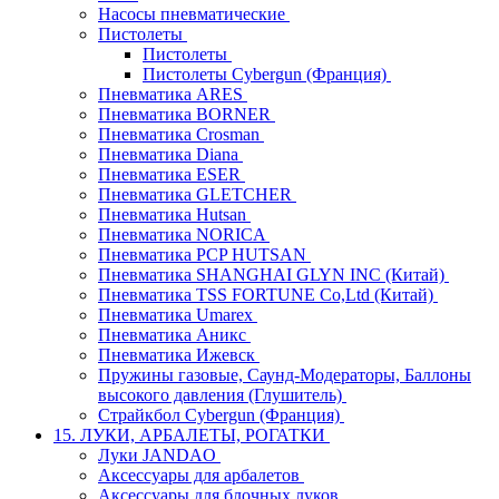
Насосы пневматические
Пистолеты
Пистолеты
Пистолеты Cybergun (Франция)
Пневматика ARES
Пневматика BORNER
Пневматика Crosman
Пневматика Diana
Пневматика ESER
Пневматика GLETCHER
Пневматика Hutsan
Пневматика NORICA
Пневматика PCP HUTSAN
Пневматика SHANGHAI GLYN INC (Китай)
Пневматика TSS FORTUNE Co,Ltd (Китай)
Пневматика Umarex
Пневматика Аникс
Пневматика Ижевск
Пружины газовые, Саунд-Модераторы, Баллоны
высокого давления (Глушитель)
Страйкбол Cybergun (Франция)
15. ЛУКИ, АРБАЛЕТЫ, РОГАТКИ
Луки JANDAO
Аксессуары для арбалетов
Аксессуары для блочных луков