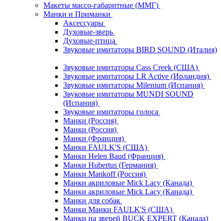
Макеты массо-габаритные (ММГ)
Манки и Приманки
Аксессуары
Духовые-зверь
Духовые-птица
Звуковые имитаторы BIRD SOUND (Италия)
Звуковые имитаторы Cass Creek (США)
Звуковые имитаторы LR Active (Ирландия)
Звуковые имитаторы Milenium (Испания)
Звуковые имитаторы MUNDI SOUND
(Испания)
Звуковые имитаторы голоса
Манки (Россия)
Манки (Россия)
Манки (Франция)
Манки FAULK'S (США)
Манки Helen Baud (Франция)
Манки Hubertus (Германия)
Манки Mankoff (Россия)
Манки акриловые Mick Lacy (Канада)
Манки акриловые Mick Lacy (Канада)
Манки для собак
Манки Манки FAULK'S (США)
Манки на зверей BUCK EXPERT (Канада)