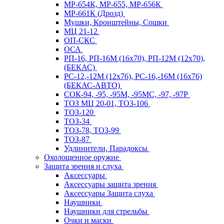
МР-654К, МР-655, МР-656К
МР-661К (Дрозд)
Мушки, Кронштейны, Сошки
МЦ 21-12
ОП-СКС
ОСА
РП-16, РП-16М (16х70), РП-12М (12х70),
(БЕКАС)
РС-12,-12М (12х76), РС-16,-16М (16х76)
(БЕКАС-АВТО)
СОК-94, -95, -95М, -95МС, -97, -97Р
ТОЗ МЦ 20-01, ТОЗ-106
ТОЗ-120
ТОЗ-34
ТОЗ-78, ТОЗ-99
ТОЗ-87
Удлинители, Парадоксы
Охолощенное оружие
Защита зрения и слуха
Аксессуары
Аксессуары защита зрения
Аксессуары Защита слуха
Наушники
Наушники для стрельбы
Очки и маски