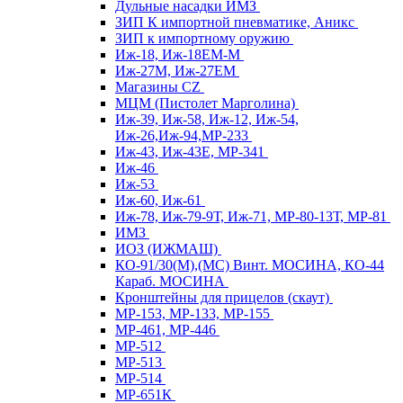
Дульные насадки ИМЗ
ЗИП К импортной пневматике, Аникс
ЗИП к импортному оружию
Иж-18, Иж-18ЕМ-М
Иж-27М, Иж-27ЕМ
Магазины CZ
МЦМ (Пистолет Марголина)
Иж-39, Иж-58, Иж-12, Иж-54,
Иж-26,Иж-94,МР-233
Иж-43, Иж-43Е, МР-341
Иж-46
Иж-53
Иж-60, Иж-61
Иж-78, Иж-79-9Т, Иж-71, МР-80-13Т, МР-81
ИМЗ
ИОЗ (ИЖМАШ)
КО-91/30(М),(МС) Винт. МОСИНА, КО-44
Караб. МОСИНА
Кронштейны для прицелов (скаут)
МР-153, МР-133, МР-155
МР-461, МР-446
МР-512
МР-513
МР-514
МР-651К