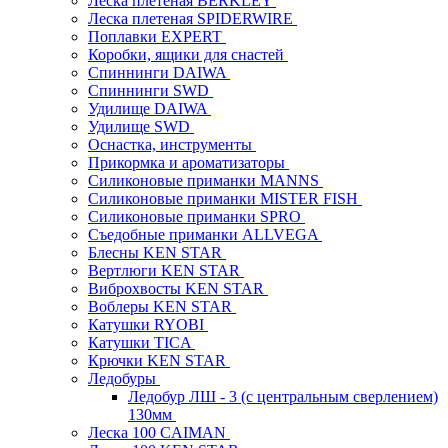
Леска плетеная BERKLEY
Леска плетеная SPIDERWIRE
Поплавки EXPERT
Коробки, ящики для снастей
Спиннинги DAIWA
Спиннинги SWD
Удилище DAIWA
Удилище SWD
Оснастка, инструменты
Прикормка и ароматизаторы
Силиконовые приманки MANNS
Силиконовые приманки MISTER FISH
Силиконовые приманки SPRO
Съедобные приманки ALLVEGA
Блесны KEN STAR
Вертлюги KEN STAR
Виброхвосты KEN STAR
Воблеры KEN STAR
Катушки RYOBI
Катушки TICA
Крючки KEN STAR
Ледобуры
Ледобур ЛШ - 3 (с центральным сверлением)
130мм
Леска 100 CAIMAN