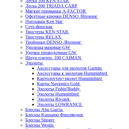
Леска 100 KEN STAR
Леска 200 TRIADA CARP
Мягкие приманки A-FACTOR
Офсетные крючки DENSO /Япония/
Поплавки Ken Star
Сеть финская
Твистеры KEN STAR
Твистеры RELAX
Тройники DENSO /Япония/
Удилища маховые GW
Удочки проводочные GW
Шнур плетен. 100 CAIMAN
Эхолоты
Аксессуары для эхолотов Garmin
Аксессуары к эхолотам Humminbird
Картплоттер+эхолот Humminbird
Карты Navionics Gold
Эхолоты Fishin'Buddy
Эхолоты Humminbird
Эхолоты Rivotek
Эхолоты LOWRANCE
Блесны Abu Garcia
Блесны Kuusamo Финляндия
Блесны Stinger
Блесны Westin