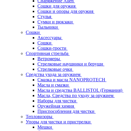
Снаряжение Allen
Сошки для оружия
Сошки и опоры для оружия
Стулья
Сумки и рюкзаки
Тыльники
Сошки
Аксессуары
Сошки
Сошки-трости
Спортивная стрельба
Ветромеры
Стрелковые наушники и беруши
Стрелковые очки
Средства ухода за оружием
Смазка и масла NANOPROTECH
Масла и смазки
Масла и средства BALLISTOL (Германия)
Масла, Средства по уходу за оружием
Наборы для чистки
Оружейная химия
Приспособления для чистки
Тепловизоры
Упоры для чистки и пристрелки
Мешки