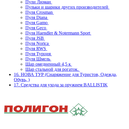
Пули Люман
Пульки и шарики других производителей
Пуля Crosman
Пуля Diana
Пуля Gamo
Пуля Geco
Пуля Haendler & Notermann Sport
Пуля JSB
Пуля Norica
Пуля RWS
Пуля Турция
Пуля Шмель
Шар омедненный 4,5 к
Шар стальной для рогаток.
16. НОВА ТУР (Снаряжение для Туристов, Одежда,
Обувь, )
17. Средства для ухода за оружием BALLISTIK