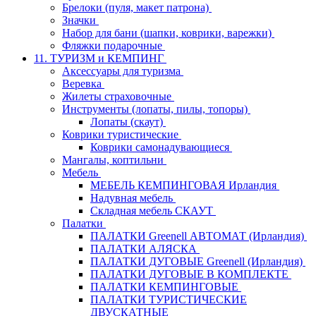
Брелоки (пуля, макет патрона)
Значки
Набор для бани (шапки, коврики, варежки)
Фляжки подарочные
11. ТУРИЗМ и КЕМПИНГ
Аксессуары для туризма
Веревка
Жилеты страховочные
Инструменты (лопаты, пилы, топоры)
Лопаты (скаут)
Коврики туристические
Коврики самонадувающиеся
Мангалы, коптильни
Мебель
МЕБЕЛЬ КЕМПИНГОВАЯ Ирландия
Надувная мебель
Складная мебель СКАУТ
Палатки
ПАЛАТКИ Greenell АВТОМАТ (Ирландия)
ПАЛАТКИ АЛЯСКА
ПАЛАТКИ ДУГОВЫЕ Greenell (Ирландия)
ПАЛАТКИ ДУГОВЫЕ В КОМПЛЕКТЕ
ПАЛАТКИ КЕМПИНГОВЫЕ
ПАЛАТКИ ТУРИСТИЧЕСКИЕ
ДВУСКАТНЫЕ