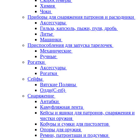
Скоростемеры
Химия
Чоки
Приборы для снаряжения патронов и расходники
Аксессуары
Гильза, капсюль, пыжи, пуля, дробь
Литье
Машинки
Приспособления для запуска тарелочек
Механические
Ручные
Рогатки
Аксессуары
Рогатки
Сейфы
Вятские Поляны
Олди(С-пб)
Снаряжение
Антабки
Камуфляжная лента
Кейсы и ящики для патронов, снаряжения и
чистки оружия
Кобуры и сумки для пистолетов
Опоры для оружия
Ремни, патронташи и подсумки