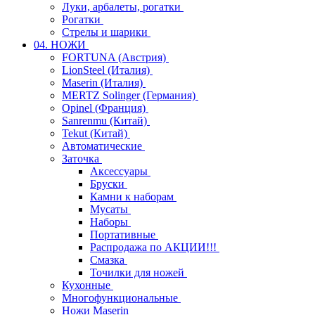
Луки, арбалеты, рогатки
Рогатки
Стрелы и шарики
04. НОЖИ
FORTUNA (Австрия)
LionSteel (Италия)
Maserin (Италия)
MERTZ Solinger (Германия)
Opinel (Франция)
Sanrenmu (Китай)
Tekut (Китай)
Автоматические
Заточка
Аксессуары
Бруски
Камни к наборам
Мусаты
Наборы
Портативные
Распродажа по АКЦИИ!!!
Смазка
Точилки для ножей
Кухонные
Многофункциональные
Ножи Maserin