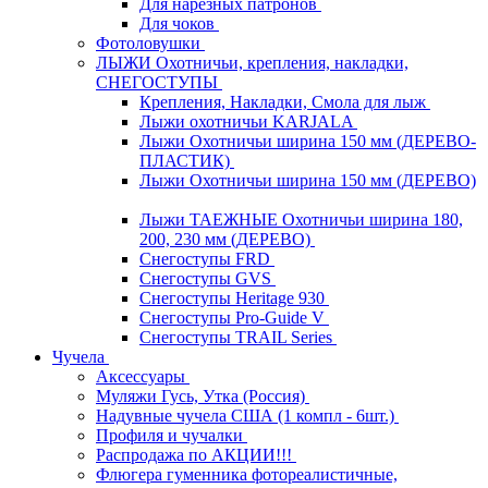
Для нарезных патронов
Для чоков
Фотоловушки
ЛЫЖИ Охотничьи, крепления, накладки,
СНЕГОСТУПЫ
Крепления, Накладки, Смола для лыж
Лыжи охотничьи KARJALA
Лыжи Охотничьи ширина 150 мм (ДЕРЕВО-
ПЛАСТИК)
Лыжи Охотничьи ширина 150 мм (ДЕРЕВО)
Лыжи ТАЕЖНЫЕ Охотничьи ширина 180,
200, 230 мм (ДЕРЕВО)
Снегоступы FRD
Снегоступы GVS
Снегоступы Heritage 930
Снегоступы Pro-Guide V
Снегоступы TRAIL Series
Чучела
Аксессуары
Муляжи Гусь, Утка (Россия)
Надувные чучела США (1 компл - 6шт.)
Профиля и чучалки
Распродажа по АКЦИИ!!!
Флюгера гуменника фотореалистичные,