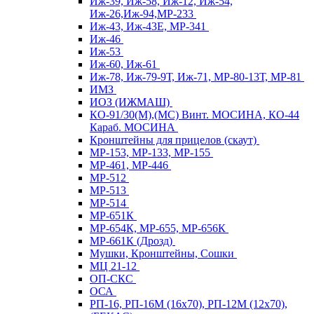
Иж-39, Иж-58, Иж-12, Иж-54,
Иж-26,Иж-94,МР-233
Иж-43, Иж-43Е, МР-341
Иж-46
Иж-53
Иж-60, Иж-61
Иж-78, Иж-79-9Т, Иж-71, МР-80-13Т, МР-81
ИМЗ
ИОЗ (ИЖМАШ)
КО-91/30(М),(МС) Винт. МОСИНА, КО-44
Караб. МОСИНА
Кронштейны для прицелов (скаут)
МР-153, МР-133, МР-155
МР-461, МР-446
МР-512
МР-513
МР-514
МР-651К
МР-654К, МР-655, МР-656К
МР-661К (Дрозд)
Мушки, Кронштейны, Сошки
МЦ 21-12
ОП-СКС
ОСА
РП-16, РП-16М (16х70), РП-12М (12х70),