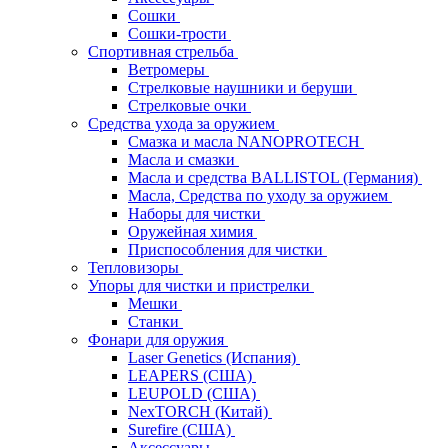
Сошки
Сошки-трости
Спортивная стрельба
Ветромеры
Стрелковые наушники и беруши
Стрелковые очки
Средства ухода за оружием
Смазка и масла NANOPROTECH
Масла и смазки
Масла и средства BALLISTOL (Германия)
Масла, Средства по уходу за оружием
Наборы для чистки
Оружейная химия
Приспособления для чистки
Тепловизоры
Упоры для чистки и пристрелки
Мешки
Станки
Фонари для оружия
Laser Genetics (Испания)
LEAPERS (США)
LEUPOLD (США)
NexTORCH (Китай)
Surefire (США)
Аксессуары