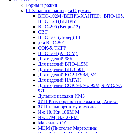
Горны и рожки
01.Запасные части для Оружия
ВПО-102М (ВЕПРЬ-ХАНТЕР), ВПО-105,
ВПО-123 (ВЕПРЬ)
ВПО-205 (Вепрь-12)
СВТ
ВПО-501 (Лидер) ТТ
для ВПО-801
СОК-5, ТИГР
ВПО-504 (АПС-М)
Для изделий 98К
Для изделий ВПО-115М
Для изделий ВПО-501
Для изделий КО-91/30М, МС
Для изделий НАГАН
Для изделий СОК-94, 95, 95М, 95МС, 97,
97Р
Дульные насадки ИМЗ
ЗИП К импортной пневматике, Аникс
ЗИП к импортному оружию
Иж-18, Иж-18ЕМ-М
Иж-27М, Иж-27ЕМ
Магазины CZ
МЦМ (Пистолет Марголина)