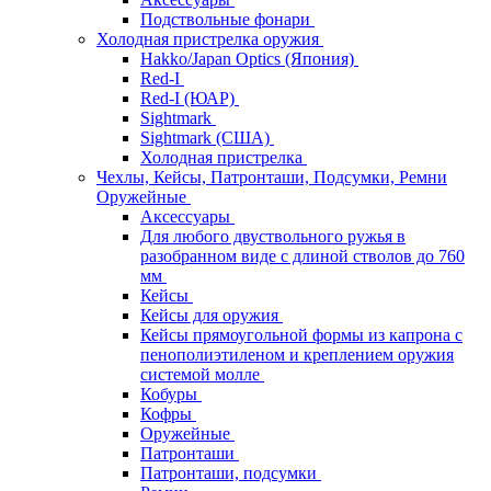
Подствольные фонари
Холодная пристрелка оружия
Hakko/Japan Optics (Япония)
Red-I
Red-I (ЮАР)
Sightmark
Sightmark (США)
Холодная пристрелка
Чехлы, Кейсы, Патронташи, Подсумки, Ремни
Оружейные
Аксессуары
Для любого двуствольного ружья в
разобранном виде с длиной стволов до 760
мм
Кейсы
Кейсы для оружия
Кейсы прямоугольной формы из капрона с
пенополиэтиленом и креплением оружия
системой молле
Кобуры
Кофры
Оружейные
Патронташи
Патронташи, подсумки