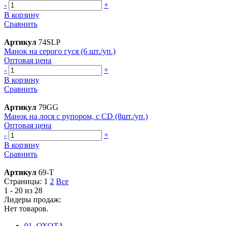
-
+
В корзину
Сравнить
Артикул
74SLP
Манок на серого гуся (6 шт./уп.)
Оптовая цена
-
+
В корзину
Сравнить
Артикул
79GG
Манок на лося с рупором, с CD (8шт./уп.)
Оптовая цена
-
+
В корзину
Сравнить
Артикул
69-T
Страницы:
1
2
Все
1 - 20 из 28
Лидеры продаж:
Нет товаров.
01. ОХОТА