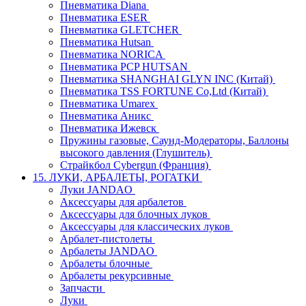
Пневматика Diana
Пневматика ESER
Пневматика GLETCHER
Пневматика Hutsan
Пневматика NORICA
Пневматика PCP HUTSAN
Пневматика SHANGHAI GLYN INC (Китай)
Пневматика TSS FORTUNE Co,Ltd (Китай)
Пневматика Umarex
Пневматика Аникс
Пневматика Ижевск
Пружины газовые, Саунд-Модераторы, Баллоны
высокого давления (Глушитель)
Страйкбол Cybergun (Франция)
15. ЛУКИ, АРБАЛЕТЫ, РОГАТКИ
Луки JANDAO
Аксессуары для арбалетов
Аксессуары для блочных луков
Аксессуары для классических луков
Арбалет-пистолеты
Арбалеты JANDAO
Арбалеты блочные
Арбалеты рекурсивные
Запчасти
Луки