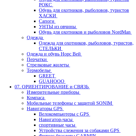
РОКС
Обувь для охотников, рыболовов, туристов
ХАСКИ
Сапоги
УНТЫ из овчины
Обувь для охотников и рыболовов NordMan
Одежда
Одежда для охотников, рыболовов, туристов,
СТЕЛЬКИ
Одежда и обувь Норс Вей
Перчатки
Стрелковые жилеты
Термобелье
GREET
GUAHOOO
07. ОРИЕНТИРОВАНИЕ и СВЯЗЬ
Измерительные приборы
Компаса
Мобильные телефоны с защитой SONIM
Навигаторы GPS
Велокомпьютеры с GPS
Навигатор-часы
спортивные часы
Устройства слежения за собаками GPS
Фитнес браслеты GARMIN