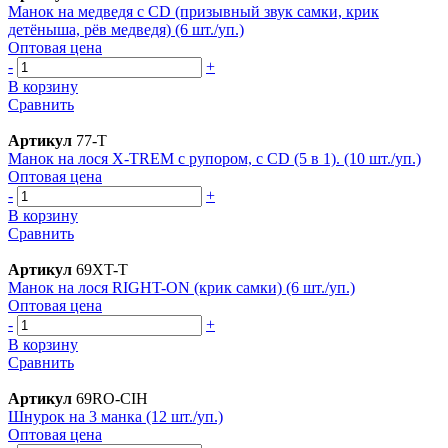
Манок на медведя с CD (призывный звук самки, крик
детёныша, рёв медведя) (6 шт./уп.)
Оптовая цена
-
+
В корзину
Сравнить
Артикул
77-T
Манок на лося X-TREM с рупором, с CD (5 в 1). (10 шт./уп.)
Оптовая цена
-
+
В корзину
Сравнить
Артикул
69XT-T
Манок на лося RIGHT-ON (крик самки) (6 шт./уп.)
Оптовая цена
-
+
В корзину
Сравнить
Артикул
69RO-CIH
Шнурок на 3 манка (12 шт./уп.)
Оптовая цена