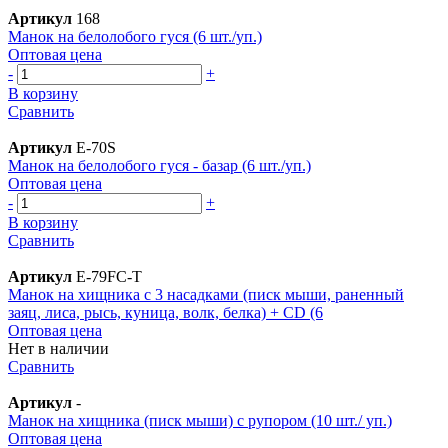
Артикул
168
Манок на белолобого гуся (6 шт./уп.)
Оптовая цена
-
+
В корзину
Сравнить
Артикул
E-70S
Манок на белолобого гуся - базар (6 шт./уп.)
Оптовая цена
-
+
В корзину
Сравнить
Артикул
E-79FC-T
Манок на хищника с 3 насадками (писк мыши, раненный
заяц, лиса, рысь, куница, волк, белка) + CD (6
Оптовая цена
Нет в наличии
Сравнить
Артикул
-
Манок на хищника (писк мыши) с рупором (10 шт./ уп.)
Оптовая цена