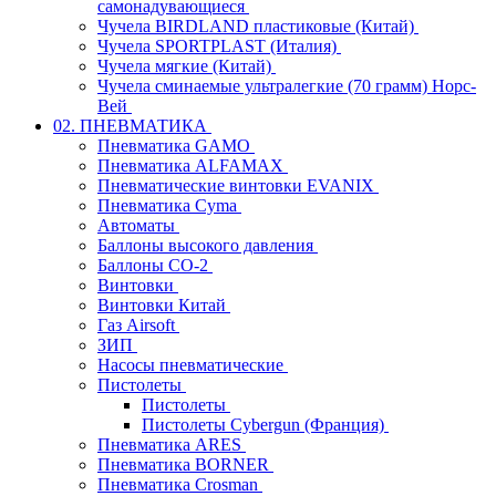
самонадувающиеся
Чучела BIRDLAND пластиковые (Китай)
Чучела SPORTPLAST (Италия)
Чучела мягкие (Китай)
Чучела сминаемые ультралегкие (70 грамм) Норс-
Вей
02. ПНЕВМАТИКА
Пневматика GAMO
Пневматика ALFAMAX
Пневматические винтовки EVANIX
Пневматика Cyma
Автоматы
Баллоны высокого давления
Баллоны СО-2
Винтовки
Винтовки Китай
Газ Airsoft
ЗИП
Насосы пневматические
Пистолеты
Пистолеты
Пистолеты Cybergun (Франция)
Пневматика ARES
Пневматика BORNER
Пневматика Crosman