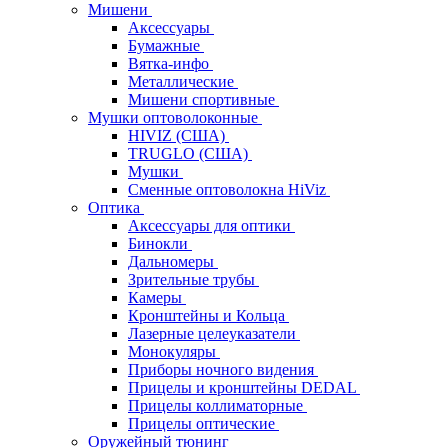
Мишени
Аксессуары
Бумажные
Вятка-инфо
Металлические
Мишени спортивные
Мушки оптоволоконные
HIVIZ (США)
TRUGLO (США)
Мушки
Сменные оптоволокна HiViz
Оптика
Аксессуары для оптики
Бинокли
Дальномеры
Зрительные трубы
Камеры
Кронштейны и Кольца
Лазерные целеуказатели
Монокуляры
Приборы ночного видения
Прицелы и кронштейны DEDAL
Прицелы коллиматорные
Прицелы оптические
Оружейный тюнинг