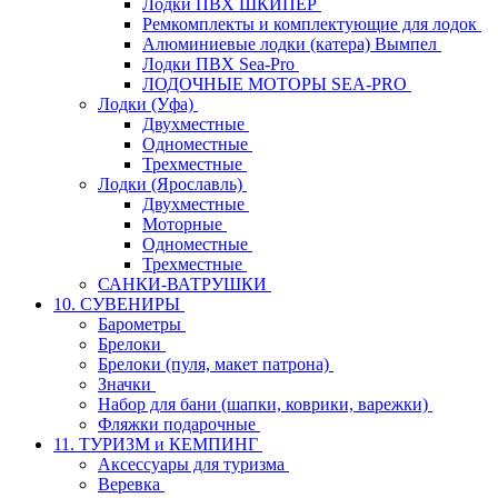
Лодки ПВХ ШКИПЕР
Ремкомплекты и комплектующие для лодок
Алюминиевые лодки (катера) Вымпел
Лодки ПВХ Sea-Pro
ЛОДОЧНЫЕ МОТОРЫ SEA-PRO
Лодки (Уфа)
Двухместные
Одноместные
Трехместные
Лодки (Ярославль)
Двухместные
Моторные
Одноместные
Трехместные
САНКИ-ВАТРУШКИ
10. СУВЕНИРЫ
Барометры
Брелоки
Брелоки (пуля, макет патрона)
Значки
Набор для бани (шапки, коврики, варежки)
Фляжки подарочные
11. ТУРИЗМ и КЕМПИНГ
Аксессуары для туризма
Веревка