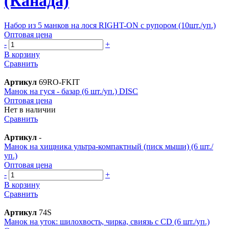
(Канада)
Набор из 5 манков на лося RIGHT-ON с рупором (10шт./уп.)
Оптовая цена
-
+
В корзину
Сравнить
Артикул
69RO-FKIT
Манок на гуся - базар (6 шт./уп.) DISC
Оптовая цена
Нет в наличии
Сравнить
Артикул
-
Манок на хищника ультра-компактный (писк мыши) (6 шт./
уп.)
Оптовая цена
-
+
В корзину
Сравнить
Артикул
74S
Манок на уток: шилохвость, чирка, свиязь с CD (6 шт./уп.)