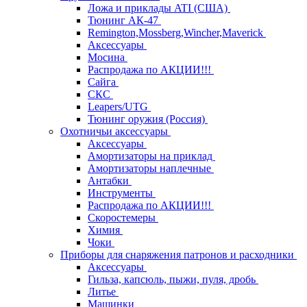
Ложа и приклады ATI (США)
Тюнинг АК-47
Remington,Mossberg,Wincher,Maverick
Аксессуары
Мосина
Распродажа по АКЦИИ!!!
Сайга
СКС
Leapers/UTG
Тюнинг оружия (Россия)
Охотничьи аксессуары
Аксессуары
Амортизаторы на приклад
Амортизаторы наплечные
Антабки
Инструменты
Распродажа по АКЦИИ!!!
Скоростемеры
Химия
Чоки
Приборы для снаряжения патронов и расходники
Аксессуары
Гильза, капсюль, пыжи, пуля, дробь
Литье
Машинки