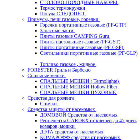
СТОЛОВО-ПОХОДНЫЕ НАБОРЫ
Термос,термокружки
Посуда СЛЕДОПЫТ
Примусы, печи газовые, горелки
Горелки портативные газовые (PF-GTP)
Запасные части
Плиты газовые CAMPING Guru
Плиты настольные газовые (PF-GST)
Плиты портативные газовые (PF-GSP)
Светильники портативные газовые (PF-GLP)
Топливо газовое , жидкое
FORESTER Гриль и Барбекю
Спальные мешки
СПАЛЬНЫЕ МЕШКИ ( Termolighte)
СПАЛЬНЫЕ МЕШКИ Hollow Fiber
СПАЛЬНЫЕ МЕШКИ ПУХОВЫЕ
Средства для розжига
Спички
Средства защиты от насекомых
ДОМОВОЙ Средства от насекомых
Реппеленты GARDEX от клещей до 45 дней,
комаров, мошки
ДЭТА средства от насекомых
КОМАРОФФ средства от насекомых