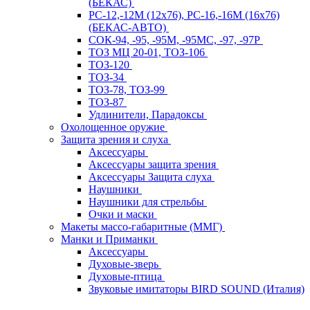
(БЕКАС)
РС-12,-12М (12х76), РС-16,-16М (16х76)
(БЕКАС-АВТО)
СОК-94, -95, -95М, -95МС, -97, -97Р
ТОЗ МЦ 20-01, ТОЗ-106
ТОЗ-120
ТОЗ-34
ТОЗ-78, ТОЗ-99
ТОЗ-87
Удлинители, Парадоксы
Охолощенное оружие
Защита зрения и слуха
Аксессуары
Аксессуары защита зрения
Аксессуары Защита слуха
Наушники
Наушники для стрельбы
Очки и маски
Макеты массо-габаритные (ММГ)
Манки и Приманки
Аксессуары
Духовые-зверь
Духовые-птица
Звуковые имитаторы BIRD SOUND (Италия)