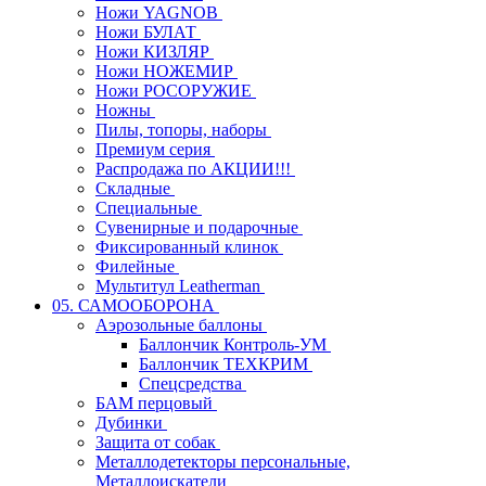
Ножи YAGNOB
Ножи БУЛАТ
Ножи КИЗЛЯР
Ножи НОЖЕМИР
Ножи РОСОРУЖИЕ
Ножны
Пилы, топоры, наборы
Премиум серия
Распродажа по АКЦИИ!!!
Складные
Специальные
Сувенирные и подарочные
Фиксированный клинок
Филейные
Мультитул Leatherman
05. САМООБОРОНА
Аэрозольные баллоны
Баллончик Контроль-УМ
Баллончик ТЕХКРИМ
Спецсредства
БАМ перцовый
Дубинки
Защита от собак
Металлодетекторы персональные,
Металлоискатели