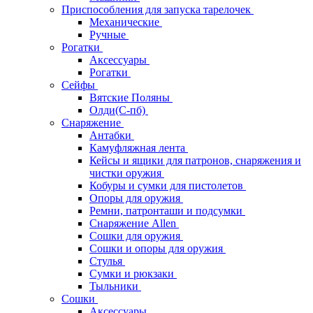
Приспособления для запуска тарелочек
Механические
Ручные
Рогатки
Аксессуары
Рогатки
Сейфы
Вятские Поляны
Олди(С-пб)
Снаряжение
Антабки
Камуфляжная лента
Кейсы и ящики для патронов, снаряжения и
чистки оружия
Кобуры и сумки для пистолетов
Опоры для оружия
Ремни, патронташи и подсумки
Снаряжение Allen
Сошки для оружия
Сошки и опоры для оружия
Стулья
Сумки и рюкзаки
Тыльники
Сошки
Аксессуары