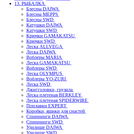
13. РЫБАЛКА
Блесны DAIWA
Блесны MEPPS
Блесны SWD
Катушки DAIWA
Катушки SWD
Крючки GAMAKATSU
Крючки SWD
Леска ALLVEGA
Леска DAIWA
Воблеры MARIA
Леска GAMAKATSU
Воблеры SWD
Леска OLYMPUS
Воблеры YO-ZURI
Леска SWD
Джигголовки, грузила
Леска плетеная BERKLEY
Леска плетеная SPIDERWIRE
Поплавки EXPERT
Коробки, ящики для снастей
Спиннинги DAIWA
Спиннинги SWD
Удилище DAIWA
Удилище SWD