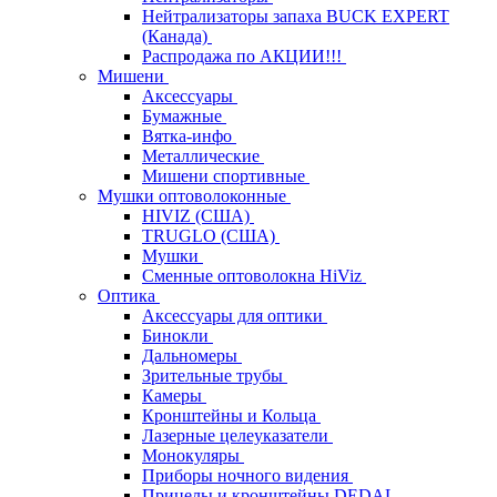
Нейтрализаторы запаха BUCK EXPERT
(Канада)
Распродажа по АКЦИИ!!!
Мишени
Аксессуары
Бумажные
Вятка-инфо
Металлические
Мишени спортивные
Мушки оптоволоконные
HIVIZ (США)
TRUGLO (США)
Мушки
Сменные оптоволокна HiViz
Оптика
Аксессуары для оптики
Бинокли
Дальномеры
Зрительные трубы
Камеры
Кронштейны и Кольца
Лазерные целеуказатели
Монокуляры
Приборы ночного видения
Прицелы и кронштейны DEDAL