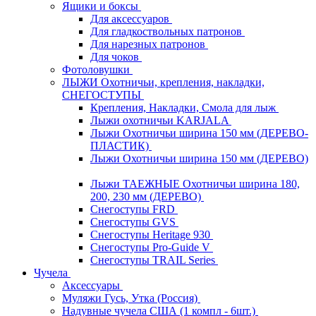
Ящики и боксы
Для аксессуаров
Для гладкоствольных патронов
Для нарезных патронов
Для чоков
Фотоловушки
ЛЫЖИ Охотничьи, крепления, накладки,
СНЕГОСТУПЫ
Крепления, Накладки, Смола для лыж
Лыжи охотничьи KARJALA
Лыжи Охотничьи ширина 150 мм (ДЕРЕВО-
ПЛАСТИК)
Лыжи Охотничьи ширина 150 мм (ДЕРЕВО)
Лыжи ТАЕЖНЫЕ Охотничьи ширина 180,
200, 230 мм (ДЕРЕВО)
Снегоступы FRD
Снегоступы GVS
Снегоступы Heritage 930
Снегоступы Pro-Guide V
Снегоступы TRAIL Series
Чучела
Аксессуары
Муляжи Гусь, Утка (Россия)
Надувные чучела США (1 компл - 6шт.)