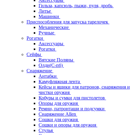
Аксессуары
Гильза, капсюль, пыжи, пуля, дробь
Литье
Машинки
Приспособления для запуска тарелочек
Механические
Ручные
Рогатки
Аксессуары
Рогатки
Сейфы
Вятские Поляны
Олди(С-пб)
Снаряжение
Антабки
Камуфляжная лента
Кейсы и ящики для патронов, снаряжения и
чистки оружия
Кобуры и сумки для пистолетов
Опоры для оружия
Ремни, патронташи и подсумки
Снаряжение Allen
Сошки для оружия
Сошки и опоры для оружия
Стулья