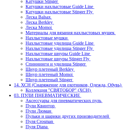
Катушки Stinger
Катушки нахлыстовые Guide Line
Катушки нахлыстовые Stinger Fly
Леска Balsax
Леска Berkley
Леска Momoi
Материалы для вязания нахлыстовых мушек
Нахлыстовые мушки
Нахлыстовые удилища Guide Line
Нахлыстовые удилища Stinger Fly
Нахлыстовые шнуры Guide Line
Нахлыстовые шнуры Stinger Fly
Спиннинги и удилища Stinger
Шнур плетеный Berkley
Шнур плетеный Momoi
Шнур плетеный Stinger
14. ХСН (Снаряжение для охотников, Одежда, Обувь)
Коллекция "СВЯТОБОР" (ХСН)
03. ПУЛИ ПНЕВМАТИЧЕСКИЕ
Аксессуары для пневматических пуль
Пули Квинтор
Пули Люман
Пульки и шарики других производителей
Пуля Crosman
Пуля Diana