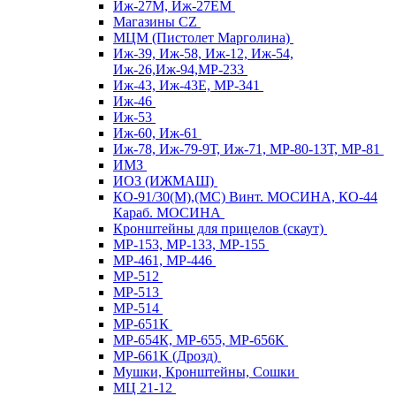
Иж-27М, Иж-27ЕМ
Магазины CZ
МЦМ (Пистолет Марголина)
Иж-39, Иж-58, Иж-12, Иж-54,
Иж-26,Иж-94,МР-233
Иж-43, Иж-43Е, МР-341
Иж-46
Иж-53
Иж-60, Иж-61
Иж-78, Иж-79-9Т, Иж-71, МР-80-13Т, МР-81
ИМЗ
ИОЗ (ИЖМАШ)
КО-91/30(М),(МС) Винт. МОСИНА, КО-44
Караб. МОСИНА
Кронштейны для прицелов (скаут)
МР-153, МР-133, МР-155
МР-461, МР-446
МР-512
МР-513
МР-514
МР-651К
МР-654К, МР-655, МР-656К
МР-661К (Дрозд)
Мушки, Кронштейны, Сошки
МЦ 21-12