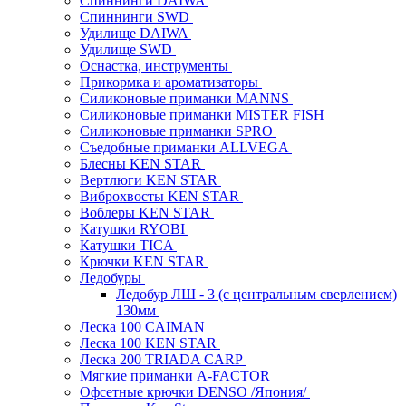
Спиннинги DAIWA
Спиннинги SWD
Удилище DAIWA
Удилище SWD
Оснастка, инструменты
Прикормка и ароматизаторы
Силиконовые приманки MANNS
Силиконовые приманки MISTER FISH
Силиконовые приманки SPRO
Съедобные приманки ALLVEGA
Блесны KEN STAR
Вертлюги KEN STAR
Виброхвосты KEN STAR
Воблеры KEN STAR
Катушки RYOBI
Катушки TICA
Крючки KEN STAR
Ледобуры
Ледобур ЛШ - 3 (с центральным сверлением)
130мм
Леска 100 CAIMAN
Леска 100 KEN STAR
Леска 200 TRIADA CARP
Мягкие приманки A-FACTOR
Офсетные крючки DENSO /Япония/