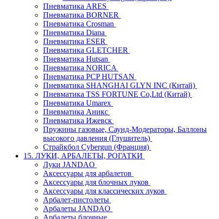
Пневматика ARES
Пневматика BORNER
Пневматика Crosman
Пневматика Diana
Пневматика ESER
Пневматика GLETCHER
Пневматика Hutsan
Пневматика NORICA
Пневматика PCP HUTSAN
Пневматика SHANGHAI GLYN INC (Китай)
Пневматика TSS FORTUNE Co,Ltd (Китай)
Пневматика Umarex
Пневматика Аникс
Пневматика Ижевск
Пружины газовые, Саунд-Модераторы, Баллоны
высокого давления (Глушитель)
Страйкбол Cybergun (Франция)
15. ЛУКИ, АРБАЛЕТЫ, РОГАТКИ
Луки JANDAO
Аксессуары для арбалетов
Аксессуары для блочных луков
Аксессуары для классических луков
Арбалет-пистолеты
Арбалеты JANDAO
Арбалеты блочные