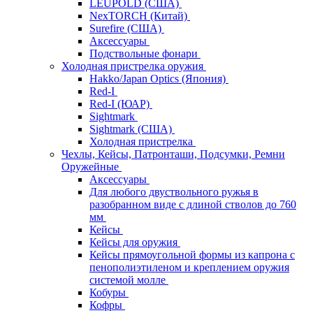
LEUPOLD (США)
NexTORCH (Китай)
Surefire (США)
Аксессуары
Подствольные фонари
Холодная пристрелка оружия
Hakko/Japan Optics (Япония)
Red-I
Red-I (ЮАР)
Sightmark
Sightmark (США)
Холодная пристрелка
Чехлы, Кейсы, Патронташи, Подсумки, Ремни
Оружейные
Аксессуары
Для любого двуствольного ружья в
разобранном виде с длиной стволов до 760
мм
Кейсы
Кейсы для оружия
Кейсы прямоугольной формы из капрона с
пенополиэтиленом и креплением оружия
системой молле
Кобуры
Кофры