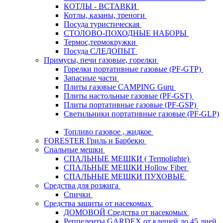
КОТЛЫ - ВСТАВКИ
Котлы, казаны, треноги
Посуда туристическая
СТОЛОВО-ПОХОДНЫЕ НАБОРЫ
Термос,термокружки
Посуда СЛЕДОПЫТ
Примусы, печи газовые, горелки
Горелки портативные газовые (PF-GTP)
Запасные части
Плиты газовые CAMPING Guru
Плиты настольные газовые (PF-GST)
Плиты портативные газовые (PF-GSP)
Светильники портативные газовые (PF-GLP)
Топливо газовое , жидкое
FORESTER Гриль и Барбекю
Спальные мешки
СПАЛЬНЫЕ МЕШКИ ( Termolighte)
СПАЛЬНЫЕ МЕШКИ Hollow Fiber
СПАЛЬНЫЕ МЕШКИ ПУХОВЫЕ
Средства для розжига
Спички
Средства защиты от насекомых
ДОМОВОЙ Средства от насекомых
Реппеленты GARDEX от клещей до 45 дней,