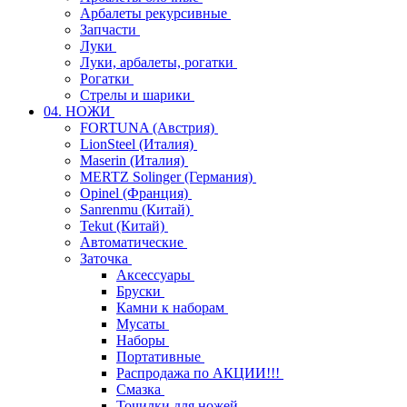
Арбалеты рекурсивные
Запчасти
Луки
Луки, арбалеты, рогатки
Рогатки
Стрелы и шарики
04. НОЖИ
FORTUNA (Австрия)
LionSteel (Италия)
Maserin (Италия)
MERTZ Solinger (Германия)
Opinel (Франция)
Sanrenmu (Китай)
Tekut (Китай)
Автоматические
Заточка
Аксессуары
Бруски
Камни к наборам
Мусаты
Наборы
Портативные
Распродажа по АКЦИИ!!!
Смазка
Точилки для ножей