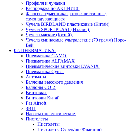
Профиля и чучалки
Распродажа по АКЦИИ!!!
Флюгера гуменника фотореалистичные,
самонадувающиеся
Чучела BIRDLAND пластиковые (Китай)
Чучела SPORTPLAST (Италия)
Чучела мягкие (Китай)
Чучела сминаемые ультралегкие (70 грамм) Норс-
Вей
02. ПНЕВМАТИКА
Пневматика GAMO
Пневматика ALFAMAX
Пневматические винтовки EVANIX
Пневматика Cyma
Автоматы
Баллоны высокого давления
Баллоны СО-2
Винтовки
Винтовки Китай
Газ Airsoft
ЗИП
Насосы пневматические
Пистолеты
Пистолеты
Пистолеты Cybergun (Франция)