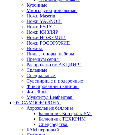
Кухонные
Многофункциональные
Ножи Maserin
Ножи YAGNOB
Ножи БУЛАТ
Ножи КИЗЛЯР
Ножи НОЖЕМИР
Ножи РОСОРУЖИЕ
Ножны
Пилы, топоры, наборы
Премиум серия
Распродажа по АКЦИИ!!!
Складные
Специальные
Сувенирные и подарочные
Фиксированный клинок
Филейные
Мультитул Leatherman
05. САМООБОРОНА
Аэрозольные баллоны
Баллончик Контроль-УМ
Баллончик ТЕХКРИМ
Спецсредства
БАМ перцовый