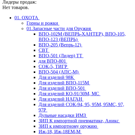
Лидеры продаж:
Нет товаров.
01. ОХОТА
Горны и рожки
01.Запасные части для Оружия
ВПО-102М (ВЕПРЬ-ХАНТЕР), ВПО-105,
ВПО-123 (ВЕПРЬ)
ВПО-205 (Вепрь-12)
СВТ
ВПО-501 (Лидер) ТТ
для ВПО-801
СОК-5, ТИГР
ВПО-504 (АПС-М)
Для изделий 98К
Для изделий ВПО-115М
Для изделий ВПО-501
Для изделий КО-91/30М, МС
Для изделий НАГАН
Для изделий СОК-94, 95, 95М, 95МС, 97,
97Р
Дульные насадки ИМЗ
ЗИП К импортной пневматике, Аникс
ЗИП к импортному оружию
Иж-18, Иж-18ЕМ-М