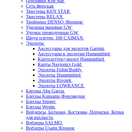
Поплавки Ken Star
Сеть финская
Твистеры KEN STAR
Твистеры RELAX
Тройники DENSO /Япония/
Удилища маховые GW
Удочки проводочные GW
Шнур плетен. 100 CAIMAN
Эхолоты
Аксессуары для эхолотов Garmin
Аксессуары к эхолотам Humminbird
Картплоттер+эхолот Humminbird
Карты Navionics Gold
Эхолоты Fishin'Buddy
Эхолоты Humminbird
Эхолоты Rivotek
Эхолоты LOWRANCE
Блесны Abu Garcia
Блесны Kuusamo Финляндия
Блесны Stinger
Блесны Westin
Вейдерсы, Ботинки, Костюмы, Перчатки, Кепки
для нахлыста
Воблеры SALMO
Воблеры Usami Япония