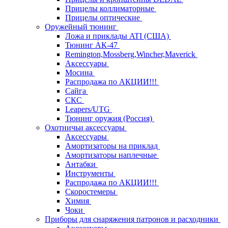
Прицелы коллиматорные
Прицелы оптические
Оружейный тюнинг
Ложа и приклады ATI (США)
Тюнинг АК-47
Remington,Mossberg,Wincher,Maverick
Аксессуары
Мосина
Распродажа по АКЦИИ!!!
Сайга
СКС
Leapers/UTG
Тюнинг оружия (Россия)
Охотничьи аксессуары
Аксессуары
Амортизаторы на приклад
Амортизаторы наплечные
Антабки
Инструменты
Распродажа по АКЦИИ!!!
Скоростемеры
Химия
Чоки
Приборы для снаряжения патронов и расходники