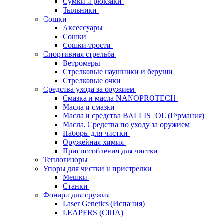
Сумки и рюкзаки
Тыльники
Сошки
Аксессуары
Сошки
Сошки-трости
Спортивная стрельба
Ветромеры
Стрелковые наушники и беруши
Стрелковые очки
Средства ухода за оружием
Смазка и масла NANOPROTECH
Масла и смазки
Масла и средства BALLISTOL (Германия)
Масла, Средства по уходу за оружием
Наборы для чистки
Оружейная химия
Приспособления для чистки
Тепловизоры
Упоры для чистки и пристрелки
Мешки
Станки
Фонари для оружия
Laser Genetics (Испания)
LEAPERS (США)