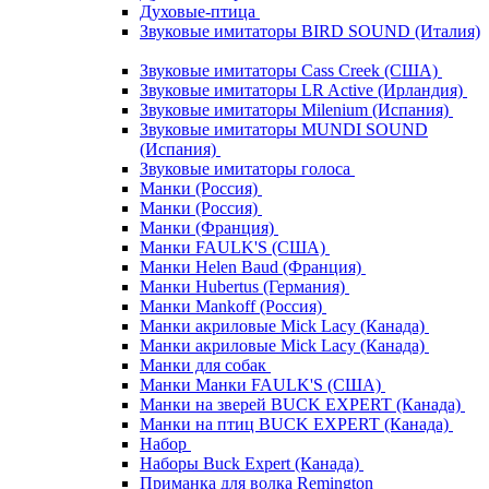
Духовые-птица
Звуковые имитаторы BIRD SOUND (Италия)
Звуковые имитаторы Cass Creek (США)
Звуковые имитаторы LR Active (Ирландия)
Звуковые имитаторы Milenium (Испания)
Звуковые имитаторы MUNDI SOUND
(Испания)
Звуковые имитаторы голоса
Манки (Россия)
Манки (Россия)
Манки (Франция)
Манки FAULK'S (США)
Манки Helen Baud (Франция)
Манки Hubertus (Германия)
Манки Mankoff (Россия)
Манки акриловые Mick Lacy (Канада)
Манки акриловые Mick Lacy (Канада)
Манки для собак
Манки Манки FAULK'S (США)
Манки на зверей BUCK EXPERT (Канада)
Манки на птиц BUCK EXPERT (Канада)
Набор
Наборы Buck Expert (Канада)
Приманка для волка Remington