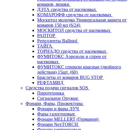
комаров, мошки
ДЭТА средства от насекомых
КОМАРОФФ средства от насекомых
Москитол молочко Универсальная защита от
комаров 150 мл (6/24)
МОСКИТОЛ средства от насекомых
РАПТОР
Репелленты Ballistol
ТАЙГА
ТОРНАДО средства от насекомых
ФУМИТОКС Аэрозоли и спреи от
насекомых
ФУМИТОКС спирали красные (двойного
действия) 15шт. (60)
Браслеты от комаров BUG STOP
РЕФТАМИД
Средства подачи сигналов SOS
Пиротехника
Сигнальное Оружие
Фонари, Фары, Прожекторы
Фонари и фары ЛУЧ
Фары галогеновые
Фонари MELLERT (Германия)
Фонари NexTORCH
Фонари кемпинговые