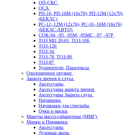
ОП-СКС
ОСА
РП-16, РП-16М (16х70), РП-12М (12х70),
(БЕКАС)
РС-12,-12М (12х76), РС-16,-16М (16х76)
(БЕКАС-АВТО)
СОК-94, -95, -95М, -95МС, -97, -97Р
ТОЗ МЦ 20-01, ТОЗ-106
ТОЗ-120
ТОЗ-34
ТОЗ-78, ТОЗ-99
ТОЗ-87
Удлинители, Парадоксы
Охолощенное оружие
Защита зрения и слуха
Аксессуары
Аксессуары защита зрения
Аксессуары Защита слуха
Наушники
Наушники для стрельбы
Очки и маски
Макеты массо-габаритные (ММГ)
Манки и Приманки
Аксессуары
Духовые-зверь