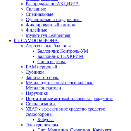
Распродажа по АКЦИИ!!!
Складные
Специальные
Сувенирные и подарочные
Фиксированный клинок
Филейные
Мультитул Leatherman
05. САМООБОРОНА
Аэрозольные баллоны
Баллончик Контроль-УМ
Баллончик ТЕХКРИМ
Спецсредства
БАМ перцовый
Дубинки
Защита от собак
Металлодетекторы персональные,
Металлоискатели
Наручники
Портативные автомобильные заграждения
Сигнализации
УДАР - эффективное средство средство
самообороны
Кобуры
Электрошокеры
Эшу Мальвина, Скорпион, Каракурт