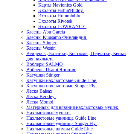
Карты Navionics Gold
Эхолоты Fishin'Buddy
Эхолоты Humminbird
Эхолоты Rivotek
Эхолоты LOWRANCE
Блесны Abu Garcia
Блесны Kuusamo Финляндия
Блесны Stinger
Блесны Westin
Вейдерсы, Ботинки, Костюмы, Перчатки, Кепки
для нахлыста
Воблеры SALMO
Воблеры Usami Япония
Катушки Stinger
Катушки нахлыстовые Guide Line
Катушки нахлыстовые Stinger Fly
Леска Balsax
Леска Berkley
Леска Momoi
Материалы для вязания нахлыстовых мушек
Нахлыстовые мушки
Нахлыстовые удилища Guide Line
Нахлыстовые удилища Stinger Fly
Нахлыстовые шнуры Guide Line