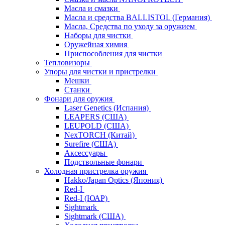
Масла и смазки
Масла и средства BALLISTOL (Германия)
Масла, Средства по уходу за оружием
Наборы для чистки
Оружейная химия
Приспособления для чистки
Тепловизоры
Упоры для чистки и пристрелки
Мешки
Станки
Фонари для оружия
Laser Genetics (Испания)
LEAPERS (США)
LEUPOLD (США)
NexTORCH (Китай)
Surefire (США)
Аксессуары
Подствольные фонари
Холодная пристрелка оружия
Hakko/Japan Optics (Япония)
Red-I
Red-I (ЮАР)
Sightmark
Sightmark (США)