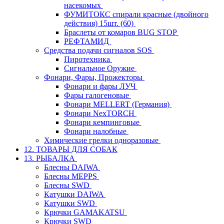
насекомых
ФУМИТОКС спирали красные (двойного
действия) 15шт. (60)
Браслеты от комаров BUG STOP
РЕФТАМИД
Средства подачи сигналов SOS
Пиротехника
Сигнальное Оружие
Фонари, Фары, Прожекторы
Фонари и фары ЛУЧ
Фары галогеновые
Фонари MELLERT (Германия)
Фонари NexTORCH
Фонари кемпинговые
Фонари налобные
Химические грелки одноразовые
12. ТОВАРЫ ДЛЯ СОБАК
13. РЫБАЛКА
Блесны DAIWA
Блесны MEPPS
Блесны SWD
Катушки DAIWA
Катушки SWD
Крючки GAMAKATSU
Крючки SWD