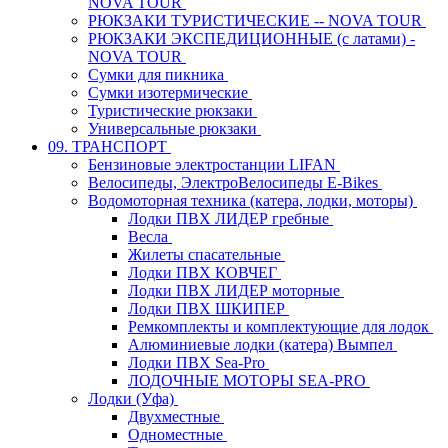
NOVA TOUR
РЮКЗАКИ ТУРИСТИЧЕСКИЕ -- NOVA TOUR
РЮКЗАКИ ЭКСПЕДИЦИОННЫЕ (с латами) -
NOVA TOUR
Сумки для пикника
Сумки изотермические
Туристические рюкзаки
Универсальные рюкзаки
09. ТРАНСПОРТ
Бензиновые электростанции LIFAN
Велосипеды, ЭлектроВелосипеды E-Bikes
Водомоторная техника (катера, лодки, моторы)
Лодки ПВХ ЛИДЕР гребные
Весла
Жилеты спасательные
Лодки ПВХ КОВЧЕГ
Лодки ПВХ ЛИДЕР моторные
Лодки ПВХ ШКИПЕР
Ремкомплекты и комплектующие для лодок
Алюминиевые лодки (катера) Вымпел
Лодки ПВХ Sea-Pro
ЛОДОЧНЫЕ МОТОРЫ SEA-PRO
Лодки (Уфа)
Двухместные
Одноместные