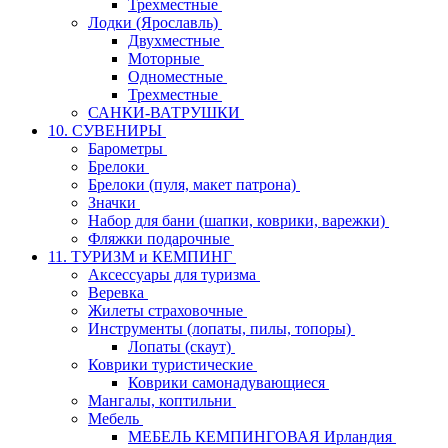
Трехместные
Лодки (Ярославль)
Двухместные
Моторные
Одноместные
Трехместные
САНКИ-ВАТРУШКИ
10. СУВЕНИРЫ
Барометры
Брелоки
Брелоки (пуля, макет патрона)
Значки
Набор для бани (шапки, коврики, варежки)
Фляжки подарочные
11. ТУРИЗМ и КЕМПИНГ
Аксессуары для туризма
Веревка
Жилеты страховочные
Инструменты (лопаты, пилы, топоры)
Лопаты (скаут)
Коврики туристические
Коврики самонадувающиеся
Мангалы, коптильни
Мебель
МЕБЕЛЬ КЕМПИНГОВАЯ Ирландия