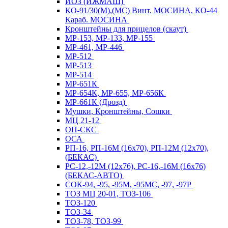
ИОЗ (ИЖМАШ)
КО-91/30(М),(МС) Винт. МОСИНА, КО-44
Караб. МОСИНА
Кронштейны для прицелов (скаут)
МР-153, МР-133, МР-155
МР-461, МР-446
МР-512
МР-513
МР-514
МР-651К
МР-654К, МР-655, МР-656К
МР-661К (Дрозд)
Мушки, Кронштейны, Сошки
МЦ 21-12
ОП-СКС
ОСА
РП-16, РП-16М (16х70), РП-12М (12х70),
(БЕКАС)
РС-12,-12М (12х76), РС-16,-16М (16х76)
(БЕКАС-АВТО)
СОК-94, -95, -95М, -95МС, -97, -97Р
ТОЗ МЦ 20-01, ТОЗ-106
ТОЗ-120
ТОЗ-34
ТОЗ-78, ТОЗ-99