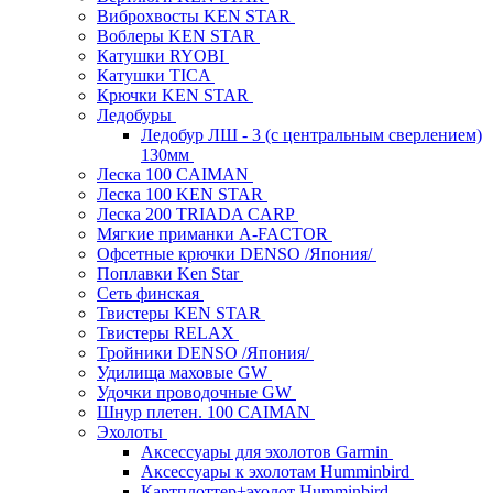
Виброхвосты KEN STAR
Воблеры KEN STAR
Катушки RYOBI
Катушки TICA
Крючки KEN STAR
Ледобуры
Ледобур ЛШ - 3 (с центральным сверлением)
130мм
Леска 100 CAIMAN
Леска 100 KEN STAR
Леска 200 TRIADA CARP
Мягкие приманки A-FACTOR
Офсетные крючки DENSO /Япония/
Поплавки Ken Star
Сеть финская
Твистеры KEN STAR
Твистеры RELAX
Тройники DENSO /Япония/
Удилища маховые GW
Удочки проводочные GW
Шнур плетен. 100 CAIMAN
Эхолоты
Аксессуары для эхолотов Garmin
Аксессуары к эхолотам Humminbird
Картплоттер+эхолот Humminbird