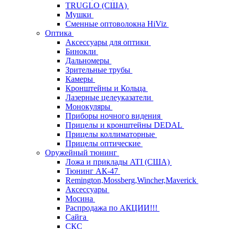
TRUGLO (США)
Мушки
Сменные оптоволокна HiViz
Оптика
Аксессуары для оптики
Бинокли
Дальномеры
Зрительные трубы
Камеры
Кронштейны и Кольца
Лазерные целеуказатели
Монокуляры
Приборы ночного видения
Прицелы и кронштейны DEDAL
Прицелы коллиматорные
Прицелы оптические
Оружейный тюнинг
Ложа и приклады ATI (США)
Тюнинг АК-47
Remington,Mossberg,Wincher,Maverick
Аксессуары
Мосина
Распродажа по АКЦИИ!!!
Сайга
СКС