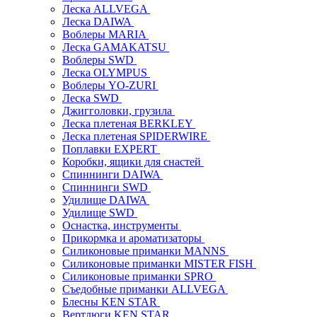
Леска ALLVEGA
Леска DAIWA
Воблеры MARIA
Леска GAMAKATSU
Воблеры SWD
Леска OLYMPUS
Воблеры YO-ZURI
Леска SWD
Джигголовки, грузила
Леска плетеная BERKLEY
Леска плетеная SPIDERWIRE
Поплавки EXPERT
Коробки, ящики для снастей
Спиннинги DAIWA
Спиннинги SWD
Удилище DAIWA
Удилище SWD
Оснастка, инструменты
Прикормка и ароматизаторы
Силиконовые приманки MANNS
Силиконовые приманки MISTER FISH
Силиконовые приманки SPRO
Съедобные приманки ALLVEGA
Блесны KEN STAR
Вертлюги KEN STAR