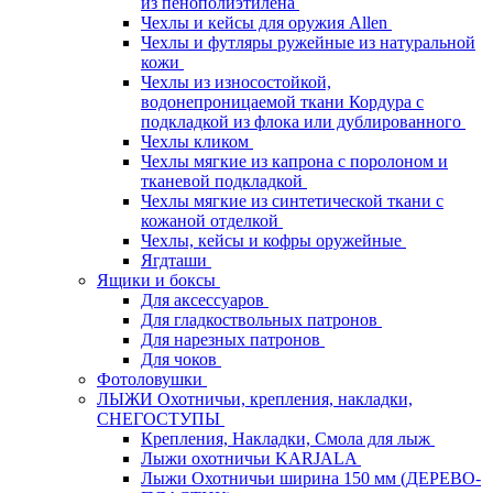
из пенополиэтилена
Чехлы и кейсы для оружия Allen
Чехлы и футляры ружейные из натуральной
кожи
Чехлы из износостойкой,
водонепроницаемой ткани Кордура с
подкладкой из флока или дублированного
Чехлы кликом
Чехлы мягкие из капрона с поролоном и
тканевой подкладкой
Чехлы мягкие из синтетической ткани с
кожаной отделкой
Чехлы, кейсы и кофры оружейные
Ягдташи
Ящики и боксы
Для аксессуаров
Для гладкоствольных патронов
Для нарезных патронов
Для чоков
Фотоловушки
ЛЫЖИ Охотничьи, крепления, накладки,
СНЕГОСТУПЫ
Крепления, Накладки, Смола для лыж
Лыжи охотничьи KARJALA
Лыжи Охотничьи ширина 150 мм (ДЕРЕВО-