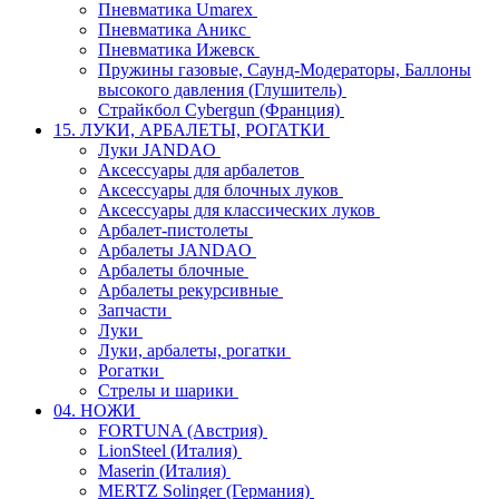
Пневматика Umarex
Пневматика Аникс
Пневматика Ижевск
Пружины газовые, Саунд-Модераторы, Баллоны
высокого давления (Глушитель)
Страйкбол Cybergun (Франция)
15. ЛУКИ, АРБАЛЕТЫ, РОГАТКИ
Луки JANDAO
Аксессуары для арбалетов
Аксессуары для блочных луков
Аксессуары для классических луков
Арбалет-пистолеты
Арбалеты JANDAO
Арбалеты блочные
Арбалеты рекурсивные
Запчасти
Луки
Луки, арбалеты, рогатки
Рогатки
Стрелы и шарики
04. НОЖИ
FORTUNA (Австрия)
LionSteel (Италия)
Maserin (Италия)
MERTZ Solinger (Германия)