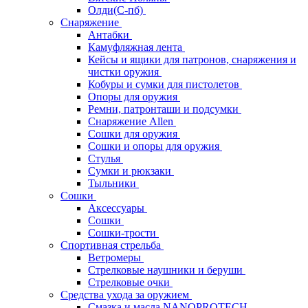
Олди(С-пб)
Снаряжение
Антабки
Камуфляжная лента
Кейсы и ящики для патронов, снаряжения и
чистки оружия
Кобуры и сумки для пистолетов
Опоры для оружия
Ремни, патронташи и подсумки
Снаряжение Allen
Сошки для оружия
Сошки и опоры для оружия
Стулья
Сумки и рюкзаки
Тыльники
Сошки
Аксессуары
Сошки
Сошки-трости
Спортивная стрельба
Ветромеры
Стрелковые наушники и беруши
Стрелковые очки
Средства ухода за оружием
Смазка и масла NANOPROTECH