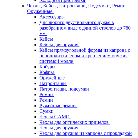
Холодная пристрелка
Чехлы, Кейсы, Патронташи, Подсумки, Ремни
Оружейные
Аксессуары
Для любого двуствольного ружья в
разобранном виде с длиной стволов до 760
мм
Кейсы
Кейсы для оружия
Кейсы прямоугольной формы из капрона с
пенополиэтиленом и креплением оружия
системой молле
Кобуры
Кофры
Оружейные
Патронташи
Патронташи, подсумки
Ремни
Ремни
Ружейные ремни
Сумки
Чехлы GAMO
Чехлы для оптических прицелов
Чехлы для оружия
Чехлы для оружия из капрона с прокладкой