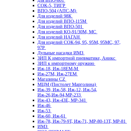
для ВПО-801
СОК-5, ТИГР
ВПО-504 (АПС-М)
Для изделий 98К
Для изделий ВПО-115М
Для изделий ВПО-501
Для изделий КО-91/30М, МС
Для изделий НАГАН
Для изделий СОК-94, 95, 95М, 95МС, 97,
97Р
Дульные насадки ИМЗ
ЗИП К импортной пневматике, Аникс
ЗИП к импортному оружию
Иж-18, Иж-18ЕМ-М
Иж-27М, Иж-27ЕМ
Магазины CZ
МЦМ (Пистолет Марголина)
Иж-39, Иж-58, Иж-12, Иж-54,
Иж-26,Иж-94,МР-233
Иж-43, Иж-43Е, МР-341
Иж-46
Иж-53
Иж-60, Иж-61
Иж-78, Иж-79-9Т, Иж-71, МР-80-13Т, МР-81
ИМЗ