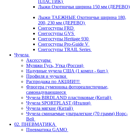
ПЛАСТИК)
Лыжи Охотничьи ширина 150 мм (ДЕРЕВО)
Лыжи ТАЕЖНЫЕ Охотничьи ширина 180,
200, 230 мм (ДЕРЕВО)
Снегоступы FRD
Снегоступы GVS
Снегоступы Heritage 930
Снегоступы Pro-Guide V
Снегоступы TRAIL Series
Чучела
Аксессуары
Муляжи Гусь, Утка (Россия)
Надувные чучела США (1 компл - 6шт.)
Профиля и чучалки
Распродажа по АКЦИИ!!!
Флюгера гуменника фотореалистичные,
самонадувающиеся
Чучела BIRDLAND пластиковые (Китай)
Чучела SPORTPLAST (Италия)
Чучела мягкие (Китай)
Чучела сминаемые ультралегкие (70 грамм) Норс-
Вей
02. ПНЕВМАТИКА
Пневматика GAMO