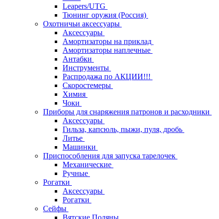
Leapers/UTG
Тюнинг оружия (Россия)
Охотничьи аксессуары
Аксессуары
Амортизаторы на приклад
Амортизаторы наплечные
Антабки
Инструменты
Распродажа по АКЦИИ!!!
Скоростемеры
Химия
Чоки
Приборы для снаряжения патронов и расходники
Аксессуары
Гильза, капсюль, пыжи, пуля, дробь
Литье
Машинки
Приспособления для запуска тарелочек
Механические
Ручные
Рогатки
Аксессуары
Рогатки
Сейфы
Вятские Поляны