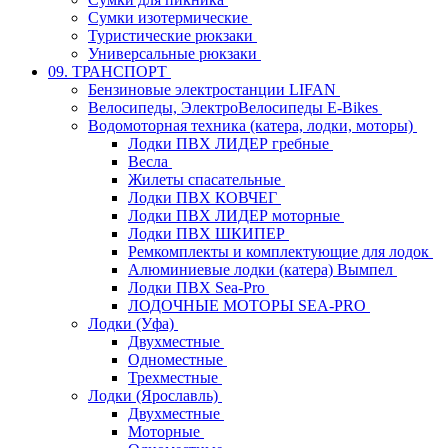
Сумки изотермические
Туристические рюкзаки
Универсальные рюкзаки
09. ТРАНСПОРТ
Бензиновые электростанции LIFAN
Велосипеды, ЭлектроВелосипеды E-Bikes
Водомоторная техника (катера, лодки, моторы)
Лодки ПВХ ЛИДЕР гребные
Весла
Жилеты спасательные
Лодки ПВХ КОВЧЕГ
Лодки ПВХ ЛИДЕР моторные
Лодки ПВХ ШКИПЕР
Ремкомплекты и комплектующие для лодок
Алюминиевые лодки (катера) Вымпел
Лодки ПВХ Sea-Pro
ЛОДОЧНЫЕ МОТОРЫ SEA-PRO
Лодки (Уфа)
Двухместные
Одноместные
Трехместные
Лодки (Ярославль)
Двухместные
Моторные