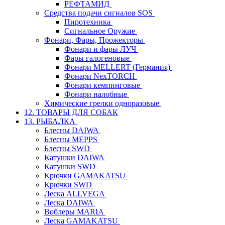
РЕФТАМИД
Средства подачи сигналов SOS
Пиротехника
Сигнальное Оружие
Фонари, Фары, Прожекторы
Фонари и фары ЛУЧ
Фары галогеновые
Фонари MELLERT (Германия)
Фонари NexTORCH
Фонари кемпинговые
Фонари налобные
Химические грелки одноразовые
12. ТОВАРЫ ДЛЯ СОБАК
13. РЫБАЛКА
Блесны DAIWA
Блесны MEPPS
Блесны SWD
Катушки DAIWA
Катушки SWD
Крючки GAMAKATSU
Крючки SWD
Леска ALLVEGA
Леска DAIWA
Воблеры MARIA
Леска GAMAKATSU