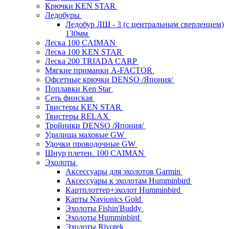
Крючки KEN STAR
Ледобуры
Ледобур ЛШ - 3 (с центральным сверлением)
130мм
Леска 100 CAIMAN
Леска 100 KEN STAR
Леска 200 TRIADA CARP
Мягкие приманки A-FACTOR
Офсетные крючки DENSO /Япония/
Поплавки Ken Star
Сеть финская
Твистеры KEN STAR
Твистеры RELAX
Тройники DENSO /Япония/
Удилища маховые GW
Удочки проводочные GW
Шнур плетен. 100 CAIMAN
Эхолоты
Аксессуары для эхолотов Garmin
Аксессуары к эхолотам Humminbird
Картплоттер+эхолот Humminbird
Карты Navionics Gold
Эхолоты Fishin'Buddy
Эхолоты Humminbird
Эхолоты Rivotek