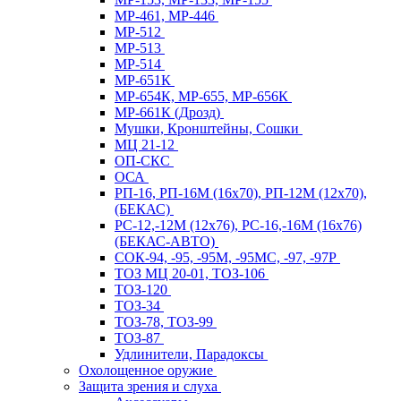
МР-461, МР-446
МР-512
МР-513
МР-514
МР-651К
МР-654К, МР-655, МР-656К
МР-661К (Дрозд)
Мушки, Кронштейны, Сошки
МЦ 21-12
ОП-СКС
ОСА
РП-16, РП-16М (16х70), РП-12М (12х70),
(БЕКАС)
РС-12,-12М (12х76), РС-16,-16М (16х76)
(БЕКАС-АВТО)
СОК-94, -95, -95М, -95МС, -97, -97Р
ТОЗ МЦ 20-01, ТОЗ-106
ТОЗ-120
ТОЗ-34
ТОЗ-78, ТОЗ-99
ТОЗ-87
Удлинители, Парадоксы
Охолощенное оружие
Защита зрения и слуха