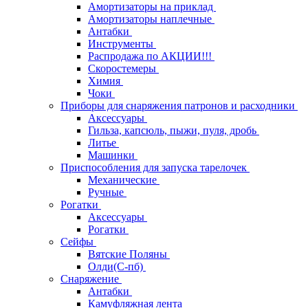
Амортизаторы на приклад
Амортизаторы наплечные
Антабки
Инструменты
Распродажа по АКЦИИ!!!
Скоростемеры
Химия
Чоки
Приборы для снаряжения патронов и расходники
Аксессуары
Гильза, капсюль, пыжи, пуля, дробь
Литье
Машинки
Приспособления для запуска тарелочек
Механические
Ручные
Рогатки
Аксессуары
Рогатки
Сейфы
Вятские Поляны
Олди(С-пб)
Снаряжение
Антабки
Камуфляжная лента