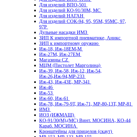
Для изделий ВПО-501
Для изделий КО-91/30М, МС
Для изделий НАГАН
Для изделий СОК-94, 95, 95М, 95МС, 97,
97Р
Дульные насадки ИМЗ
ЗИП К импортной пневматике, Аникс
ЗИП к импортному оружию
Иж-18, Иж-18ЕМ-М
Иж-27М, Иж-27ЕМ
Магазины CZ
МЦМ (Пистолет Марголина)
Иж-39, Иж-58, Иж-12, Иж-54,
Иж-26,Иж-94,МР-233
Иж-43, Иж-43Е, МР-341
Иж-46
Иж-53
Иж-60, Иж-61
Иж-78, Иж-79-9Т, Иж-71, МР-80-13Т, МР-81
ИМЗ
ИОЗ (ИЖМАШ)
КО-91/30(М),(МС) Винт. МОСИНА, КО-44
Караб. МОСИНА
Кронштейны для прицелов (скаут)
МР-153, МР-133, МР-155