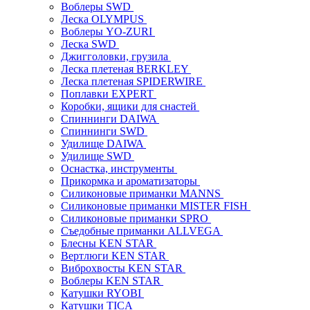
Воблеры SWD
Леска OLYMPUS
Воблеры YO-ZURI
Леска SWD
Джигголовки, грузила
Леска плетеная BERKLEY
Леска плетеная SPIDERWIRE
Поплавки EXPERT
Коробки, ящики для снастей
Спиннинги DAIWA
Спиннинги SWD
Удилище DAIWA
Удилище SWD
Оснастка, инструменты
Прикормка и ароматизаторы
Силиконовые приманки MANNS
Силиконовые приманки MISTER FISH
Силиконовые приманки SPRO
Съедобные приманки ALLVEGA
Блесны KEN STAR
Вертлюги KEN STAR
Виброхвосты KEN STAR
Воблеры KEN STAR
Катушки RYOBI
Катушки TICA