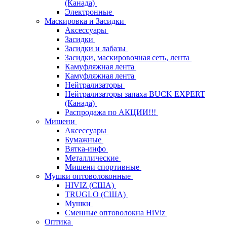
(Канада)
Электронные
Маскировка и Засидки
Аксессуары
Засидки
Засидки и лабазы
Засидки, маскировочная сеть, лента
Камуфляжная лента
Камуфляжная лента
Нейтрализаторы
Нейтрализаторы запаха BUCK EXPERT
(Канада)
Распродажа по АКЦИИ!!!
Мишени
Аксессуары
Бумажные
Вятка-инфо
Металлические
Мишени спортивные
Мушки оптоволоконные
HIVIZ (США)
TRUGLO (США)
Мушки
Сменные оптоволокна HiViz
Оптика