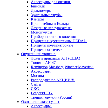
Аксессуары для оптики
Бинокли
Дальномеры
Зрительные трубы
Камеры
Кронштейны и Кольца
Лазерные целеуказатели
Монокуляры
Приборы ночного видения
Прицелы и кронштейны DEDAL
Прицелы коллиматорные
Прицелы оптические
Оружейный тюнинг
Ложа и приклады ATI (США)
Тюнинг АК-47
Remington,Mossberg,Wincher,Maverick
Аксессуары
Мосина
Распродажа по АКЦИИ!!!
Сайга
СКС
Leapers/UTG
Тюнинг оружия (Россия)
Охотничьи аксессуары
Аксессуары