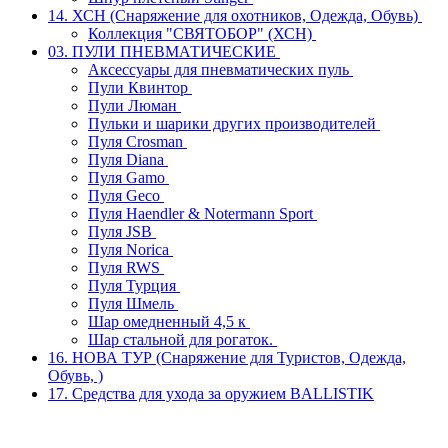
14. ХСН (Снаряжение для охотников, Одежда, Обувь)
Коллекция "СВЯТОБОР" (ХСН)
03. ПУЛИ ПНЕВМАТИЧЕСКИЕ
Аксессуары для пневматических пуль
Пули Квинтор
Пули Люман
Пульки и шарики других производителей
Пуля Crosman
Пуля Diana
Пуля Gamo
Пуля Geco
Пуля Haendler & Notermann Sport
Пуля JSB
Пуля Norica
Пуля RWS
Пуля Турция
Пуля Шмель
Шар омедненный 4,5 к
Шар стальной для рогаток.
16. НОВА ТУР (Снаряжение для Туристов, Одежда,
Обувь, )
17. Средства для ухода за оружием BALLISTIK