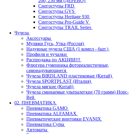
200, 230 мм (ДЕРЕВО)
Снегоступы FRD
Снегоступы GVS
Снегоступы Heritage 930
Снегоступы Pro-Guide V
Снегоступы TRAIL Series
Чучела
Аксессуары
Муляжи Гусь, Утка (Россия)
Надувные чучела США (1 компл - 6шт.)
Профиля и чучалки
Распродажа по АКЦИИ!!!
Флюгера гуменника фотореалистичные,
самонадувающиеся
Чучела BIRDLAND пластиковые (Китай)
Чучела SPORTPLAST (Италия)
Чучела мягкие (Китай)
Чучела сминаемые ультралегкие (70 грамм) Норс-
Вей
02. ПНЕВМАТИКА
Пневматика GAMO
Пневматика ALFAMAX
Пневматические винтовки EVANIX
Пневматика Cyma
Автоматы