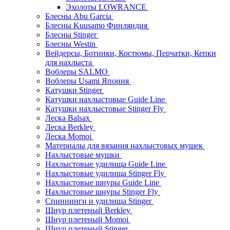
Эхолоты LOWRANCE
Блесны Abu Garcia
Блесны Kuusamo Финляндия
Блесны Stinger
Блесны Westin
Вейдерсы, Ботинки, Костюмы, Перчатки, Кепки
для нахлыста
Воблеры SALMO
Воблеры Usami Япония
Катушки Stinger
Катушки нахлыстовые Guide Line
Катушки нахлыстовые Stinger Fly
Леска Balsax
Леска Berkley
Леска Momoi
Материалы для вязания нахлыстовых мушек
Нахлыстовые мушки
Нахлыстовые удилища Guide Line
Нахлыстовые удилища Stinger Fly
Нахлыстовые шнуры Guide Line
Нахлыстовые шнуры Stinger Fly
Спиннинги и удилища Stinger
Шнур плетеный Berkley
Шнур плетеный Momoi
Шнур плетеный Stinger