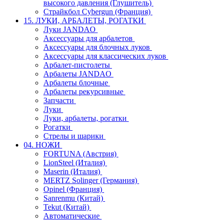
высокого давления (Глушитель)
Страйкбол Cybergun (Франция)
15. ЛУКИ, АРБАЛЕТЫ, РОГАТКИ
Луки JANDAO
Аксессуары для арбалетов
Аксессуары для блочных луков
Аксессуары для классических луков
Арбалет-пистолеты
Арбалеты JANDAO
Арбалеты блочные
Арбалеты рекурсивные
Запчасти
Луки
Луки, арбалеты, рогатки
Рогатки
Стрелы и шарики
04. НОЖИ
FORTUNA (Австрия)
LionSteel (Италия)
Maserin (Италия)
MERTZ Solinger (Германия)
Opinel (Франция)
Sanrenmu (Китай)
Tekut (Китай)
Автоматические