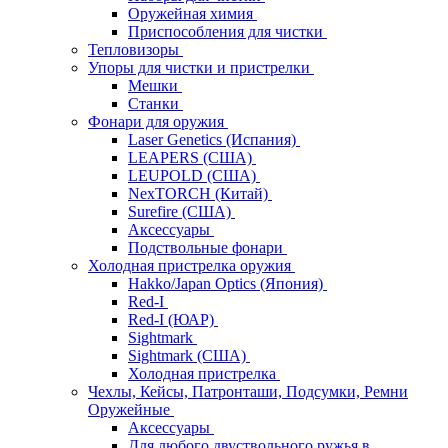
Оружейная химия
Приспособления для чистки
Тепловизоры
Упоры для чистки и пристрелки
Мешки
Станки
Фонари для оружия
Laser Genetics (Испания)
LEAPERS (США)
LEUPOLD (США)
NexTORCH (Китай)
Surefire (США)
Аксессуары
Подствольные фонари
Холодная пристрелка оружия
Hakko/Japan Optics (Япония)
Red-I
Red-I (ЮАР)
Sightmark
Sightmark (США)
Холодная пристрелка
Чехлы, Кейсы, Патронташи, Подсумки, Ремни
Оружейные
Аксессуары
Для любого двуствольного ружья в