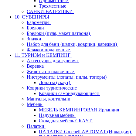
Одноместные
Трехместные
САНКИ-ВАТРУШКИ
10. СУВЕНИРЫ
Барометры
Брелоки
Брелоки (пуля, макет патрона)
Значки
Набор для бани (шапки, коврики, варежки)
Фляжки подарочные
11. ТУРИЗМ и КЕМПИНГ
Аксессуары для туризма
Веревка
Жилеты страховочные
Инструменты (лопаты, пилы, топоры)
Лопаты (скаут)
Коврики туристические
Коврики самонадувающиеся
Мангалы, коптильни
Мебель
МЕБЕЛЬ КЕМПИНГОВАЯ Ирландия
Надувная мебель
Складная мебель СКАУТ
Палатки
ПАЛАТКИ Greenell АВТОМАТ (Ирландия)