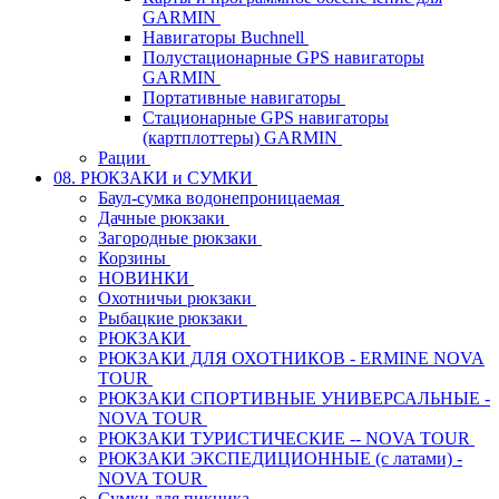
GARMIN
Навигаторы Buchnell
Полустационарные GPS навигаторы
GARMIN
Портативные навигаторы
Стационарные GPS навигаторы
(картплоттеры) GARMIN
Рации
08. РЮКЗАКИ и СУМКИ
Баул-сумка водонепроницаемая
Дачные рюкзаки
Загородные рюкзаки
Корзины
НОВИНКИ
Охотничьи рюкзаки
Рыбацкие рюкзаки
РЮКЗАКИ
РЮКЗАКИ ДЛЯ ОХОТНИКОВ - ERMINE NOVA
TOUR
РЮКЗАКИ СПОРТИВНЫЕ УНИВЕРСАЛЬНЫЕ -
NOVA TOUR
РЮКЗАКИ ТУРИСТИЧЕСКИЕ -- NOVA TOUR
РЮКЗАКИ ЭКСПЕДИЦИОННЫЕ (с латами) -
NOVA TOUR
Сумки для пикника