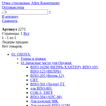
Очки стрелковые Allen Rangemaster
Оптовая цена
-
+
В корзину
Сравнить
Артикул
2272
Страницы:
1
Все
1 - 1 из 1
Лидеры продаж:
Нет товаров.
01. ОХОТА
Горны и рожки
01.Запасные части для Оружия
ВПО-102М (ВЕПРЬ-ХАНТЕР), ВПО-105,
ВПО-123 (ВЕПРЬ)
ВПО-205 (Вепрь-12)
СВТ
ВПО-501 (Лидер) ТТ
для ВПО-801
СОК-5, ТИГР
ВПО-504 (АПС-М)
Для изделий 98К
Для изделий ВПО-115М