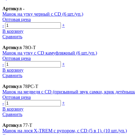
Артикул
-
Манок на утку черный с CD (6 шт./уп.)
Оптовая цена
-
+
В корзину
Сравнить
Артикул
78O-T
Манок на утку с CD камуфляжный (6 шт./уп.)
Оптовая цена
-
+
В корзину
Сравнить
Артикул
78PC-T
Манок на медведя с CD (призывный звук самки, крик детёныша, 
Оптовая цена
-
+
В корзину
Сравнить
Артикул
77-T
Манок на лося X-TREM с рупором, с CD (5 в 1). (10 шт./уп.)