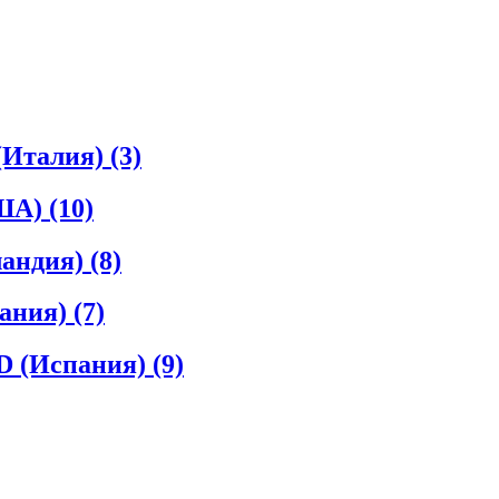
(Италия)
(3)
США)
(10)
ландия)
(8)
пания)
(7)
D (Испания)
(9)