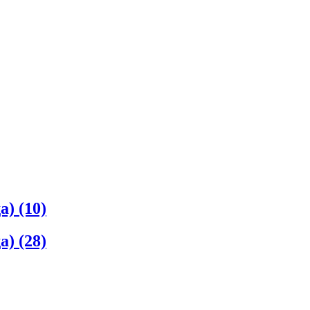
да)
(10)
да)
(28)