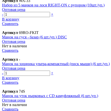
Артикул
WA-33
Набор из 5 манков на лося RIGHT-ON с рупором (10шт./уп.)
Оптовая цена
-
+
В корзину
Сравнить
Артикул
69RO-FKIT
Манок на гуся - базар (6 шт./уп.) DISC
Оптовая цена
Нет в наличии
Сравнить
Артикул
-
Манок на хищника ультра-компактный (писк мыши) (6 шт./уп.)
Оптовая цена
-
+
В корзину
Сравнить
Артикул
74S
Манок на уток нырковых с CD камуфляжный (6 шт./уп.)
Оптовая цена
Нет в наличии
Сравнить