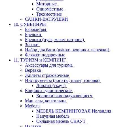
Моторные
Одноместные
Трехместные
САНКИ-ВАТРУШКИ
10. СУВЕНИРЫ
Барометры
Брелоки
Брелоки (пуля, макет патрона)
Значки
Набор для бани (шапки, коврики, варежки)
Фляжки подарочные
11. ТУРИЗМ и КЕМПИНГ
Аксессуары для туризма
Веревка
Жилеты страховочные
Инструменты (лопаты, пилы, топоры)
Лопаты (скаут)
Коврики туристические
Коврики самонадувающиеся
Мангалы, коптильни
Мебель
МЕБЕЛЬ КЕМПИНГОВАЯ Ирландия
Надувная мебель
Складная мебель СКАУТ
Палатки