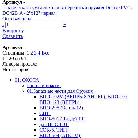
Артикул
-
Тактическая сумка-чехол для переноски оружия Deluxe PVC-
DC42B-A 42''x12'' черная
Оптовая цена
-
+
В корзину
Сравнить
Артикул
-
Страницы:
1
2
3
4
Все
1 - 20 из 64
Лидеры продаж:
Нет товаров.
01. ОХОТА
Горны и рожки
01.Запасные части для Оружия
ВПО-102М (ВЕПРЬ-ХАНТЕР), ВПО-105,
ВПО-123 (ВЕПРЬ)
ВПО-205 (Вепрь-12)
СВТ
ВПО-501 (Лидер) ТТ
для ВПО-801
СОК-5, ТИГР
ВПО-504 (АПС-М)