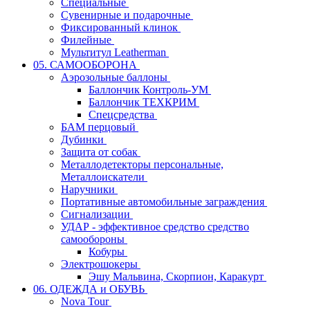
Специальные
Сувенирные и подарочные
Фиксированный клинок
Филейные
Мультитул Leatherman
05. САМООБОРОНА
Аэрозольные баллоны
Баллончик Контроль-УМ
Баллончик ТЕХКРИМ
Спецсредства
БАМ перцовый
Дубинки
Защита от собак
Металлодетекторы персональные,
Металлоискатели
Наручники
Портативные автомобильные заграждения
Сигнализации
УДАР - эффективное средство средство
самообороны
Кобуры
Электрошокеры
Эшу Мальвина, Скорпион, Каракурт
06. ОДЕЖДА и ОБУВЬ
Nova Tour