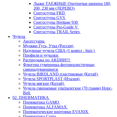
Лыжи ТАЕЖНЫЕ Охотничьи ширина 180,
200, 230 мм (ДЕРЕВО)
Снегоступы FRD
Снегоступы GVS
Снегоступы Heritage 930
Снегоступы Pro-Guide V
Снегоступы TRAIL Series
Чучела
Аксессуары
Муляжи Гусь, Утка (Россия)
Надувные чучела США (1 компл - 6шт.)
Профиля и чучалки
Распродажа по АКЦИИ!!!
Флюгера гуменника фотореалистичные,
самонадувающиеся
Чучела BIRDLAND пластиковые (Китай)
Чучела SPORTPLAST (Италия)
Чучела мягкие (Китай)
Чучела сминаемые ультралегкие (70 грамм) Норс-
Вей
02. ПНЕВМАТИКА
Пневматика GAMO
Пневматика ALFAMAX
Пневматические винтовки EVANIX
Пневматика Cyma