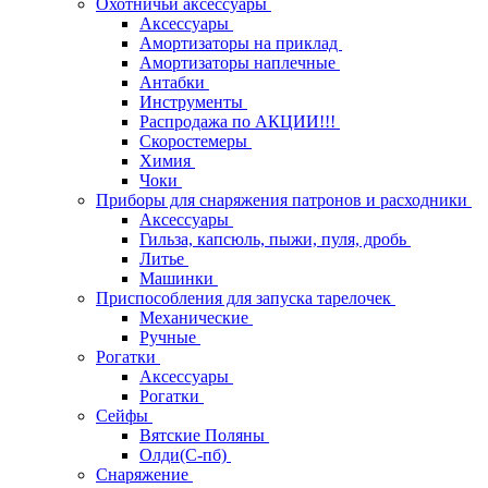
Охотничьи аксессуары
Аксессуары
Амортизаторы на приклад
Амортизаторы наплечные
Антабки
Инструменты
Распродажа по АКЦИИ!!!
Скоростемеры
Химия
Чоки
Приборы для снаряжения патронов и расходники
Аксессуары
Гильза, капсюль, пыжи, пуля, дробь
Литье
Машинки
Приспособления для запуска тарелочек
Механические
Ручные
Рогатки
Аксессуары
Рогатки
Сейфы
Вятские Поляны
Олди(С-пб)
Снаряжение