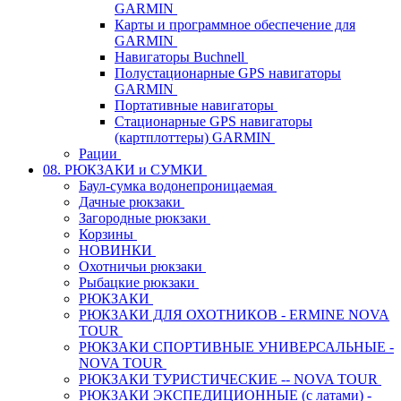
GARMIN
Карты и программное обеспечение для
GARMIN
Навигаторы Buchnell
Полустационарные GPS навигаторы
GARMIN
Портативные навигаторы
Стационарные GPS навигаторы
(картплоттеры) GARMIN
Рации
08. РЮКЗАКИ и СУМКИ
Баул-сумка водонепроницаемая
Дачные рюкзаки
Загородные рюкзаки
Корзины
НОВИНКИ
Охотничьи рюкзаки
Рыбацкие рюкзаки
РЮКЗАКИ
РЮКЗАКИ ДЛЯ ОХОТНИКОВ - ERMINE NOVA
TOUR
РЮКЗАКИ СПОРТИВНЫЕ УНИВЕРСАЛЬНЫЕ -
NOVA TOUR
РЮКЗАКИ ТУРИСТИЧЕСКИЕ -- NOVA TOUR
РЮКЗАКИ ЭКСПЕДИЦИОННЫЕ (с латами) -