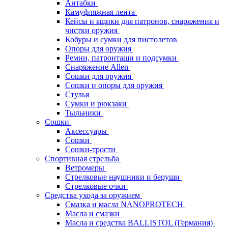
Антабки
Камуфляжная лента
Кейсы и ящики для патронов, снаряжения и
чистки оружия
Кобуры и сумки для пистолетов
Опоры для оружия
Ремни, патронташи и подсумки
Снаряжение Allen
Сошки для оружия
Сошки и опоры для оружия
Стулья
Сумки и рюкзаки
Тыльники
Сошки
Аксессуары
Сошки
Сошки-трости
Спортивная стрельба
Ветромеры
Стрелковые наушники и беруши
Стрелковые очки
Средства ухода за оружием
Смазка и масла NANOPROTECH
Масла и смазки
Масла и средства BALLISTOL (Германия)