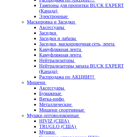
Тампоны для пропитки BUCK EXPERT
(Канада)
Электронные
Маскировка и Засидки
Аксессуары
Засидки
Засидки и лабазы
Засидки, маскировочная сеть, лента
Камуфляжная лента
Камуфляжная лента
Нейтрализаторы
Нейтрализаторы запаха BUCK EXPERT
(Канада)
Распродажа по АКЦИИ!!!
Мишени
Аксессуары
Бумажные
Вятка-инфо
Металлические
Мишени спортивные
Мушки оптоволоконные
HIVIZ (США)
TRUGLO (США)
Мушки