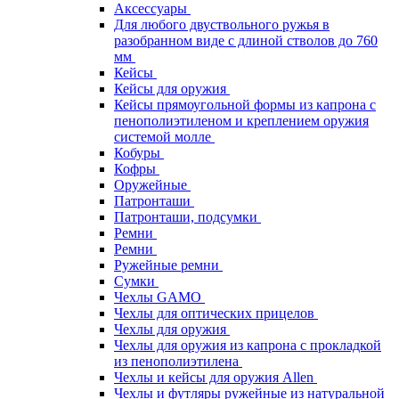
Аксессуары
Для любого двуствольного ружья в
разобранном виде с длиной стволов до 760
мм
Кейсы
Кейсы для оружия
Кейсы прямоугольной формы из капрона с
пенополиэтиленом и креплением оружия
системой молле
Кобуры
Кофры
Оружейные
Патронташи
Патронташи, подсумки
Ремни
Ремни
Ружейные ремни
Сумки
Чехлы GAMO
Чехлы для оптических прицелов
Чехлы для оружия
Чехлы для оружия из капрона с прокладкой
из пенополиэтилена
Чехлы и кейсы для оружия Allen
Чехлы и футляры ружейные из натуральной