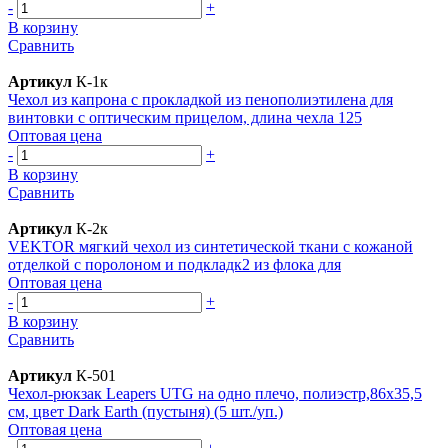
-
+
В корзину
Сравнить
Артикул
К-1к
Чехол из капрона с прокладкой из пенополиэтилена для
винтовки с оптическим прицелом, длина чехла 125
Оптовая цена
-
+
В корзину
Сравнить
Артикул
К-2к
VEKTOR мягкий чехол из синтетической ткани с кожаной
отделкой с поролоном и подкладк2 из флока для
Оптовая цена
-
+
В корзину
Сравнить
Артикул
К-501
Чехол-рюкзак Leapers UTG на одно плечо, полиэстр,86x35,5
см, цвет Dark Earth (пустыня) (5 шт./уп.)
Оптовая цена