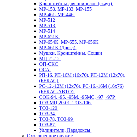
Кронштейны для прицелов (скаут)
МР-153, МР-133, МР-155
МР-461, МР-446
МР-512
МР-513
МР-514
МР-651К
МР-654К, МР-655, МР-656К
МР-661К (Дрозд)
Мушки, Кронштейны, Сошки
МЦ 21-12
ОП-СКС
ОСА
РП-16, РП-16М (16х70), РП-12М (12х70),
(БЕКАС)
РС-12,-12М (12х76), РС-16,-16М (16х76)
(БЕКАС-АВТО)
СОК-94, -95, -95М, -95МС, -97, -97Р
ТОЗ МЦ 20-01, ТОЗ-106
ТОЗ-120
ТОЗ-34
ТОЗ-78, ТОЗ-99
ТОЗ-87
Удлинители, Парадоксы
Охолощенное оружие