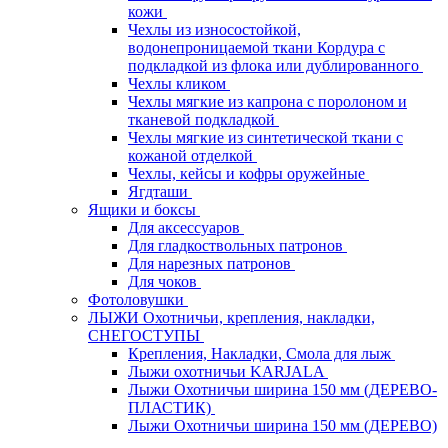
кожи
Чехлы из износостойкой,
водонепроницаемой ткани Кордура с
подкладкой из флока или дублированного
Чехлы кликом
Чехлы мягкие из капрона с поролоном и
тканевой подкладкой
Чехлы мягкие из синтетической ткани с
кожаной отделкой
Чехлы, кейсы и кофры оружейные
Ягдташи
Ящики и боксы
Для аксессуаров
Для гладкоствольных патронов
Для нарезных патронов
Для чоков
Фотоловушки
ЛЫЖИ Охотничьи, крепления, накладки,
СНЕГОСТУПЫ
Крепления, Накладки, Смола для лыж
Лыжи охотничьи KARJALA
Лыжи Охотничьи ширина 150 мм (ДЕРЕВО-
ПЛАСТИК)
Лыжи Охотничьи ширина 150 мм (ДЕРЕВО)