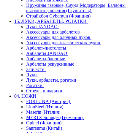
Пружины газовые, Саунд-Модераторы, Баллоны
высокого давления (Глушитель)
Страйкбол Cybergun (Франция)
15. ЛУКИ, АРБАЛЕТЫ, РОГАТКИ
Луки JANDAO
Аксессуары для арбалетов
Аксессуары для блочных луков
Аксессуары для классических луков
Арбалет-пистолеты
Арбалеты JANDAO
Арбалеты блочные
Арбалеты рекурсивные
Запчасти
Луки
Луки, арбалеты, рогатки
Рогатки
Стрелы и шарики
04. НОЖИ
FORTUNA (Австрия)
LionSteel (Италия)
Maserin (Италия)
MERTZ Solinger (Германия)
Opinel (Франция)
Sanrenmu (Китай)