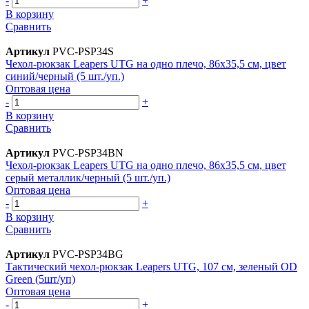
-
+
В корзину
Сравнить
Артикул
PVC-PSP34S
Чехол-рюкзак Leapers UTG на одно плечо, 86x35,5 см, цвет
синий/черный (5 шт./уп.)
Оптовая цена
-
+
В корзину
Сравнить
Артикул
PVC-PSP34BN
Чехол-рюкзак Leapers UTG на одно плечо, 86x35,5 см, цвет
серый металлик/черный (5 шт./уп.)
Оптовая цена
-
+
В корзину
Сравнить
Артикул
PVC-PSP34BG
Тактический чехол-рюкзак Leapers UTG, 107 см, зеленый OD
Green (5шт/уп)
Оптовая цена
-
+