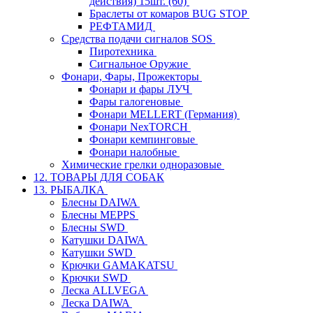
действия) 15шт. (60)
Браслеты от комаров BUG STOP
РЕФТАМИД
Средства подачи сигналов SOS
Пиротехника
Сигнальное Оружие
Фонари, Фары, Прожекторы
Фонари и фары ЛУЧ
Фары галогеновые
Фонари MELLERT (Германия)
Фонари NexTORCH
Фонари кемпинговые
Фонари налобные
Химические грелки одноразовые
12. ТОВАРЫ ДЛЯ СОБАК
13. РЫБАЛКА
Блесны DAIWA
Блесны MEPPS
Блесны SWD
Катушки DAIWA
Катушки SWD
Крючки GAMAKATSU
Крючки SWD
Леска ALLVEGA
Леска DAIWA