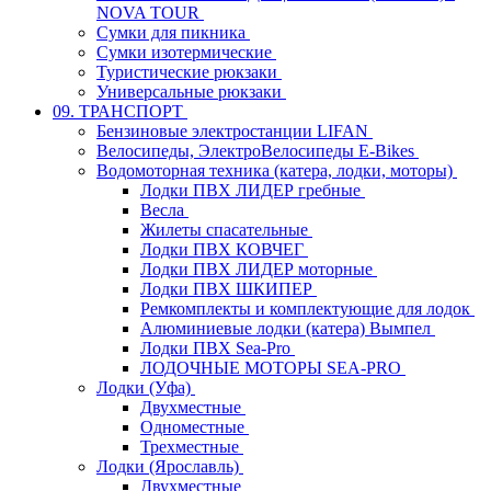
NOVA TOUR
Сумки для пикника
Сумки изотермические
Туристические рюкзаки
Универсальные рюкзаки
09. ТРАНСПОРТ
Бензиновые электростанции LIFAN
Велосипеды, ЭлектроВелосипеды E-Bikes
Водомоторная техника (катера, лодки, моторы)
Лодки ПВХ ЛИДЕР гребные
Весла
Жилеты спасательные
Лодки ПВХ КОВЧЕГ
Лодки ПВХ ЛИДЕР моторные
Лодки ПВХ ШКИПЕР
Ремкомплекты и комплектующие для лодок
Алюминиевые лодки (катера) Вымпел
Лодки ПВХ Sea-Pro
ЛОДОЧНЫЕ МОТОРЫ SEA-PRO
Лодки (Уфа)
Двухместные
Одноместные
Трехместные
Лодки (Ярославль)
Двухместные