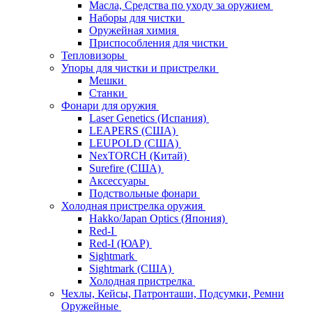
Масла, Средства по уходу за оружием
Наборы для чистки
Оружейная химия
Приспособления для чистки
Тепловизоры
Упоры для чистки и пристрелки
Мешки
Станки
Фонари для оружия
Laser Genetics (Испания)
LEAPERS (США)
LEUPOLD (США)
NexTORCH (Китай)
Surefire (США)
Аксессуары
Подствольные фонари
Холодная пристрелка оружия
Hakko/Japan Optics (Япония)
Red-I
Red-I (ЮАР)
Sightmark
Sightmark (США)
Холодная пристрелка
Чехлы, Кейсы, Патронташи, Подсумки, Ремни
Оружейные