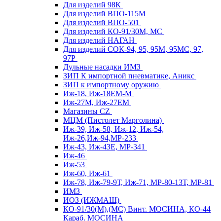
Для изделий 98К
Для изделий ВПО-115М
Для изделий ВПО-501
Для изделий КО-91/30М, МС
Для изделий НАГАН
Для изделий СОК-94, 95, 95М, 95МС, 97,
97Р
Дульные насадки ИМЗ
ЗИП К импортной пневматике, Аникс
ЗИП к импортному оружию
Иж-18, Иж-18ЕМ-М
Иж-27М, Иж-27ЕМ
Магазины CZ
МЦМ (Пистолет Марголина)
Иж-39, Иж-58, Иж-12, Иж-54,
Иж-26,Иж-94,МР-233
Иж-43, Иж-43Е, МР-341
Иж-46
Иж-53
Иж-60, Иж-61
Иж-78, Иж-79-9Т, Иж-71, МР-80-13Т, МР-81
ИМЗ
ИОЗ (ИЖМАШ)
КО-91/30(М),(МС) Винт. МОСИНА, КО-44
Караб. МОСИНА