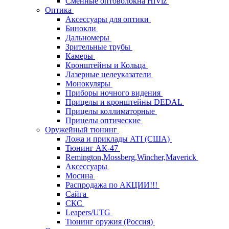
Сменные оптоволокна HiViz
Оптика
Аксессуары для оптики
Бинокли
Дальномеры
Зрительные трубы
Камеры
Кронштейны и Кольца
Лазерные целеуказатели
Монокуляры
Приборы ночного видения
Прицелы и кронштейны DEDAL
Прицелы коллиматорные
Прицелы оптические
Оружейный тюнинг
Ложа и приклады ATI (США)
Тюнинг АК-47
Remington,Mossberg,Wincher,Maverick
Аксессуары
Мосина
Распродажа по АКЦИИ!!!
Сайга
СКС
Leapers/UTG
Тюнинг оружия (Россия)