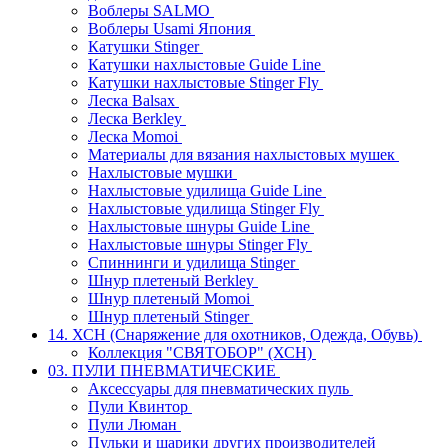
Воблеры SALMO
Воблеры Usami Япония
Катушки Stinger
Катушки нахлыстовые Guide Line
Катушки нахлыстовые Stinger Fly
Леска Balsax
Леска Berkley
Леска Momoi
Материалы для вязания нахлыстовых мушек
Нахлыстовые мушки
Нахлыстовые удилища Guide Line
Нахлыстовые удилища Stinger Fly
Нахлыстовые шнуры Guide Line
Нахлыстовые шнуры Stinger Fly
Спиннинги и удилища Stinger
Шнур плетеный Berkley
Шнур плетеный Momoi
Шнур плетеный Stinger
14. ХСН (Снаряжение для охотников, Одежда, Обувь)
Коллекция "СВЯТОБОР" (ХСН)
03. ПУЛИ ПНЕВМАТИЧЕСКИЕ
Аксессуары для пневматических пуль
Пули Квинтор
Пули Люман
Пульки и шарики других производителей