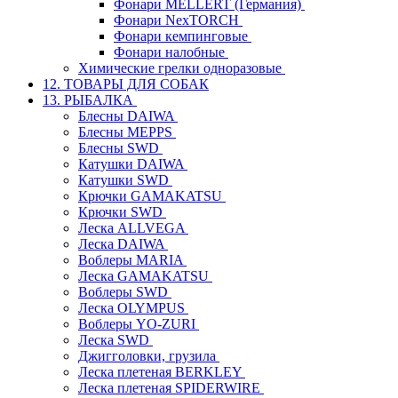
Фонари MELLERT (Германия)
Фонари NexTORCH
Фонари кемпинговые
Фонари налобные
Химические грелки одноразовые
12. ТОВАРЫ ДЛЯ СОБАК
13. РЫБАЛКА
Блесны DAIWA
Блесны MEPPS
Блесны SWD
Катушки DAIWA
Катушки SWD
Крючки GAMAKATSU
Крючки SWD
Леска ALLVEGA
Леска DAIWA
Воблеры MARIA
Леска GAMAKATSU
Воблеры SWD
Леска OLYMPUS
Воблеры YO-ZURI
Леска SWD
Джигголовки, грузила
Леска плетеная BERKLEY
Леска плетеная SPIDERWIRE