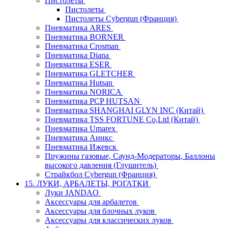
Пистолеты
Пистолеты
Пистолеты Cybergun (Франция)
Пневматика ARES
Пневматика BORNER
Пневматика Crosman
Пневматика Diana
Пневматика ESER
Пневматика GLETCHER
Пневматика Hutsan
Пневматика NORICA
Пневматика PCP HUTSAN
Пневматика SHANGHAI GLYN INC (Китай)
Пневматика TSS FORTUNE Co,Ltd (Китай)
Пневматика Umarex
Пневматика Аникс
Пневматика Ижевск
Пружины газовые, Саунд-Модераторы, Баллоны
высокого давления (Глушитель)
Страйкбол Cybergun (Франция)
15. ЛУКИ, АРБАЛЕТЫ, РОГАТКИ
Луки JANDAO
Аксессуары для арбалетов
Аксессуары для блочных луков
Аксессуары для классических луков