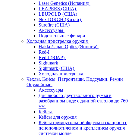
Laser Genetics (Испания)
LEAPERS (США)
LEUPOLD (США)
NexTORCH (Китай)
Surefire (США)
Аксессуары
Подствольные фонари
Холодная пристрелка оружия
Hakko/Japan Optics (Япония)
Red-I
Red-I (ЮАР)
Sightmark
Sightmark (США)
Холодная пристрелка
Чехлы, Кейсы, Патронташи, Подсумки, Ремни
Оружейные
Аксессуары
Для любого двуствольного ружья в
разобранном виде с длиной стволов до 760
мм
Кейсы
Кейсы для оружия
Кейсы прямоугольной формы из капрона с
пенополиэтиленом и креплением оружия
системой молле