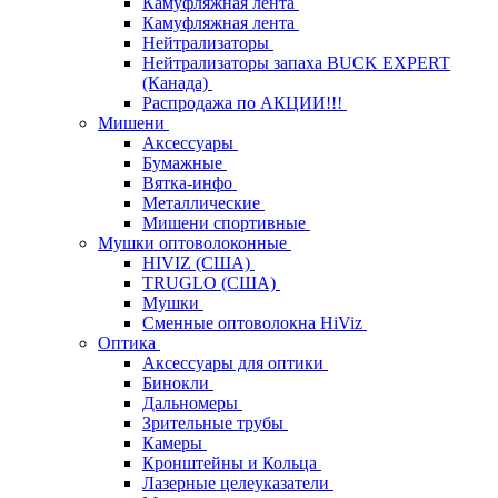
Камуфляжная лента
Камуфляжная лента
Нейтрализаторы
Нейтрализаторы запаха BUCK EXPERT
(Канада)
Распродажа по АКЦИИ!!!
Мишени
Аксессуары
Бумажные
Вятка-инфо
Металлические
Мишени спортивные
Мушки оптоволоконные
HIVIZ (США)
TRUGLO (США)
Мушки
Сменные оптоволокна HiViz
Оптика
Аксессуары для оптики
Бинокли
Дальномеры
Зрительные трубы
Камеры
Кронштейны и Кольца
Лазерные целеуказатели