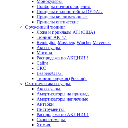
Монокуляры
Приборы ночного видения
Прицелы и кронштейны DEDAL
Прицелы коллиматорные
Прицелы оптические
Оружейный тюнинг
Ложа и приклады ATI (США)
Тюнинг АК-47
Remington,Mossberg,Wincher,Maverick
Аксессуары
Мосина
Распродажа по АКЦИИ!!!
Сайга
СКС
Leapers/UTG
Тюнинг оружия (Россия)
Охотничьи аксессуары
Аксессуары
Амортизаторы на приклад
Амортизаторы наплечные
Антабки
Инструменты
Распродажа по АКЦИИ!!!
Скоростемеры
Химия