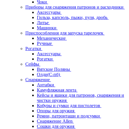
Чоки
Приборы для снаряжения патронов и расходники
Аксессуары
Гильза, капсюль, пыжи, пуля, дробь
Литье
Машинки
Приспособления для запуска тарелочек
Механические
Ручные
Рогатки
Аксессуары
Рогатки
Сейфы
Вятские Поляны
Олди(С-пб)
Снаряжение
Антабки
Камуфляжная лента
Кейсы и ящики для патронов, снаряжения и
чистки оружия
Кобуры и сумки для пистолетов
Опоры для оружия
Ремни, патронташи и подсумки
Снаряжение Allen
Сошки для оружия