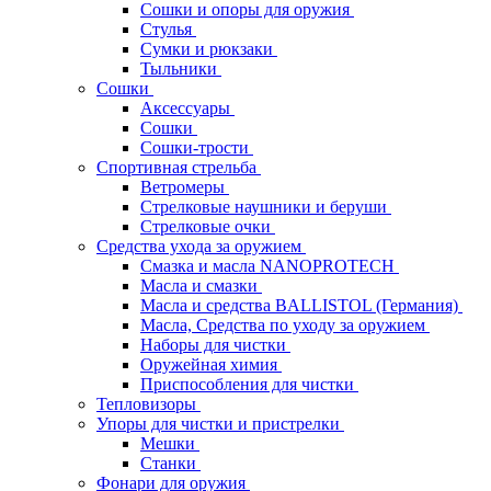
Сошки и опоры для оружия
Стулья
Сумки и рюкзаки
Тыльники
Сошки
Аксессуары
Сошки
Сошки-трости
Спортивная стрельба
Ветромеры
Стрелковые наушники и беруши
Стрелковые очки
Средства ухода за оружием
Смазка и масла NANOPROTECH
Масла и смазки
Масла и средства BALLISTOL (Германия)
Масла, Средства по уходу за оружием
Наборы для чистки
Оружейная химия
Приспособления для чистки
Тепловизоры
Упоры для чистки и пристрелки
Мешки
Станки
Фонари для оружия