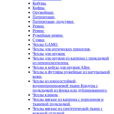
Кобуры
Кофры
Оружейные
Патронташи
Патронташи, подсумки
Ремни
Ремни
Ружейные ремни
Сумки
Чехлы GAMO
Чехлы для оптических прицелов
Чехлы для оружия
Чехлы для оружия из капрона с прокладкой
из пенополиэтилена
Чехлы и кейсы для оружия Allen
Чехлы и футляры ружейные из натуральной
кожи
Чехлы из износостойкой,
водонепроницаемой ткани Кордура с
подкладкой из флока или дублированного
Чехлы кликом
Чехлы мягкие из капрона с поролоном и
тканевой подкладкой
Чехлы мягкие из синтетической ткани с
кожаной отделкой