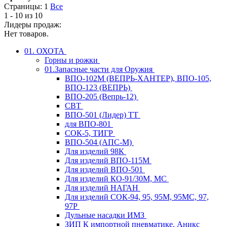
Страницы:
1
Все
1 - 10 из 10
Лидеры продаж:
Нет товаров.
01. ОХОТА
Горны и рожки
01.Запасные части для Оружия
ВПО-102М (ВЕПРЬ-ХАНТЕР), ВПО-105,
ВПО-123 (ВЕПРЬ)
ВПО-205 (Вепрь-12)
СВТ
ВПО-501 (Лидер) ТТ
для ВПО-801
СОК-5, ТИГР
ВПО-504 (АПС-М)
Для изделий 98К
Для изделий ВПО-115М
Для изделий ВПО-501
Для изделий КО-91/30М, МС
Для изделий НАГАН
Для изделий СОК-94, 95, 95М, 95МС, 97,
97Р
Дульные насадки ИМЗ
ЗИП К импортной пневматике, Аникс