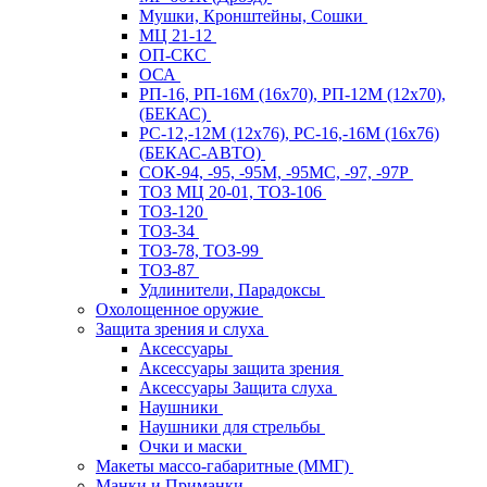
Мушки, Кронштейны, Сошки
МЦ 21-12
ОП-СКС
ОСА
РП-16, РП-16М (16х70), РП-12М (12х70),
(БЕКАС)
РС-12,-12М (12х76), РС-16,-16М (16х76)
(БЕКАС-АВТО)
СОК-94, -95, -95М, -95МС, -97, -97Р
ТОЗ МЦ 20-01, ТОЗ-106
ТОЗ-120
ТОЗ-34
ТОЗ-78, ТОЗ-99
ТОЗ-87
Удлинители, Парадоксы
Охолощенное оружие
Защита зрения и слуха
Аксессуары
Аксессуары защита зрения
Аксессуары Защита слуха
Наушники
Наушники для стрельбы
Очки и маски
Макеты массо-габаритные (ММГ)
Манки и Приманки