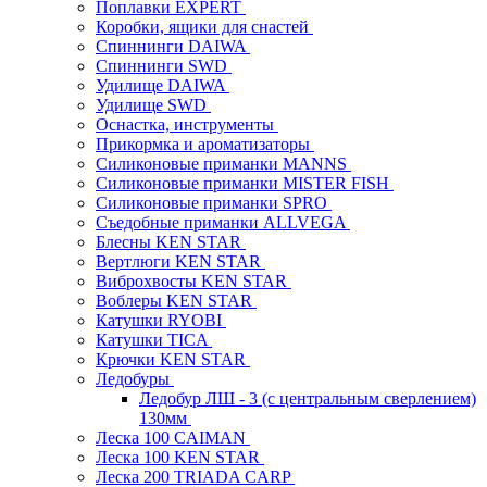
Поплавки EXPERT
Коробки, ящики для снастей
Спиннинги DAIWA
Спиннинги SWD
Удилище DAIWA
Удилище SWD
Оснастка, инструменты
Прикормка и ароматизаторы
Силиконовые приманки MANNS
Силиконовые приманки MISTER FISH
Силиконовые приманки SPRO
Съедобные приманки ALLVEGA
Блесны KEN STAR
Вертлюги KEN STAR
Виброхвосты KEN STAR
Воблеры KEN STAR
Катушки RYOBI
Катушки TICA
Крючки KEN STAR
Ледобуры
Ледобур ЛШ - 3 (с центральным сверлением)
130мм
Леска 100 CAIMAN
Леска 100 KEN STAR
Леска 200 TRIADA CARP