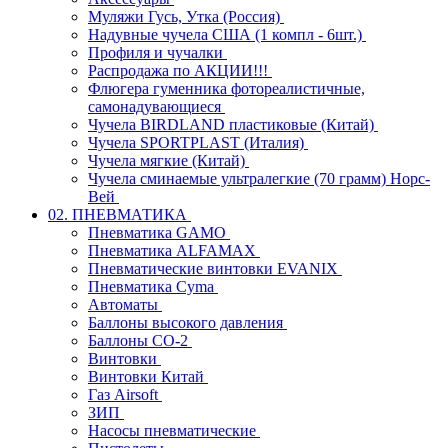
Муляжи Гусь, Утка (Россия)
Надувные чучела США (1 компл - 6шт.)
Профиля и чучалки
Распродажа по АКЦИИ!!!
Флюгера гуменника фотореалистичные,
самонадувающиеся
Чучела BIRDLAND пластиковые (Китай)
Чучела SPORTPLAST (Италия)
Чучела мягкие (Китай)
Чучела сминаемые ультралегкие (70 грамм) Норс-
Вей
02. ПНЕВМАТИКА
Пневматика GAMO
Пневматика ALFAMAX
Пневматические винтовки EVANIX
Пневматика Cyma
Автоматы
Баллоны высокого давления
Баллоны СО-2
Винтовки
Винтовки Китай
Газ Airsoft
ЗИП
Насосы пневматические