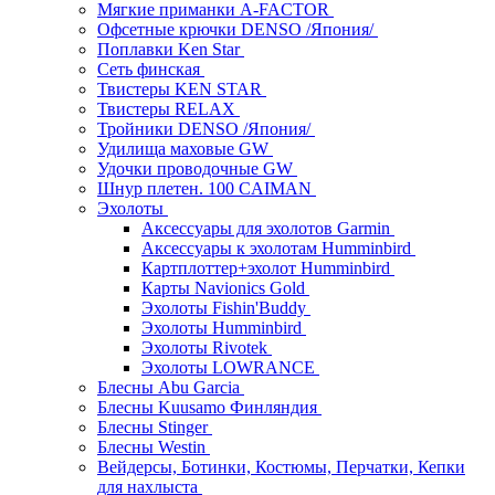
Мягкие приманки A-FACTOR
Офсетные крючки DENSO /Япония/
Поплавки Ken Star
Сеть финская
Твистеры KEN STAR
Твистеры RELAX
Тройники DENSO /Япония/
Удилища маховые GW
Удочки проводочные GW
Шнур плетен. 100 CAIMAN
Эхолоты
Аксессуары для эхолотов Garmin
Аксессуары к эхолотам Humminbird
Картплоттер+эхолот Humminbird
Карты Navionics Gold
Эхолоты Fishin'Buddy
Эхолоты Humminbird
Эхолоты Rivotek
Эхолоты LOWRANCE
Блесны Abu Garcia
Блесны Kuusamo Финляндия
Блесны Stinger
Блесны Westin
Вейдерсы, Ботинки, Костюмы, Перчатки, Кепки
для нахлыста