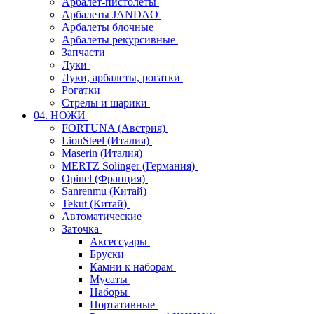
Арбалет-пистолеты
Арбалеты JANDAO
Арбалеты блочные
Арбалеты рекурсивные
Запчасти
Луки
Луки, арбалеты, рогатки
Рогатки
Стрелы и шарики
04. НОЖИ
FORTUNA (Австрия)
LionSteel (Италия)
Maserin (Италия)
MERTZ Solinger (Германия)
Opinel (Франция)
Sanrenmu (Китай)
Tekut (Китай)
Автоматические
Заточка
Аксессуары
Бруски
Камни к наборам
Мусаты
Наборы
Портативные