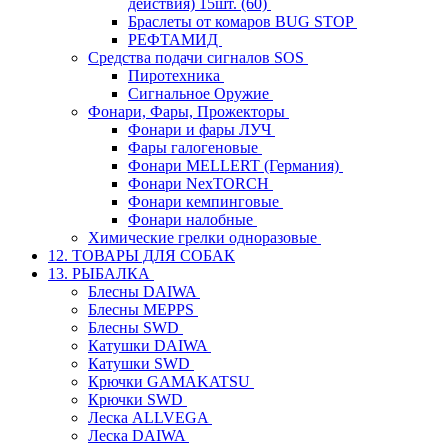
действия) 15шт. (60)
Браслеты от комаров BUG STOP
РЕФТАМИД
Средства подачи сигналов SOS
Пиротехника
Сигнальное Оружие
Фонари, Фары, Прожекторы
Фонари и фары ЛУЧ
Фары галогеновые
Фонари MELLERT (Германия)
Фонари NexTORCH
Фонари кемпинговые
Фонари налобные
Химические грелки одноразовые
12. ТОВАРЫ ДЛЯ СОБАК
13. РЫБАЛКА
Блесны DAIWA
Блесны MEPPS
Блесны SWD
Катушки DAIWA
Катушки SWD
Крючки GAMAKATSU
Крючки SWD
Леска ALLVEGA
Леска DAIWA