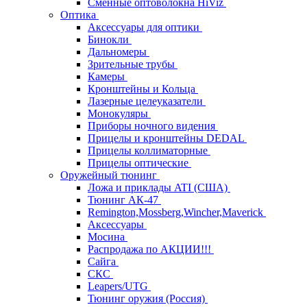
Сменные оптоволокна HiViz
Оптика
Аксессуары для оптики
Бинокли
Дальномеры
Зрительные трубы
Камеры
Кронштейны и Кольца
Лазерные целеуказатели
Монокуляры
Приборы ночного видения
Прицелы и кронштейны DEDAL
Прицелы коллиматорные
Прицелы оптические
Оружейный тюнинг
Ложа и приклады ATI (США)
Тюнинг АК-47
Remington,Mossberg,Wincher,Maverick
Аксессуары
Мосина
Распродажа по АКЦИИ!!!
Сайга
СКС
Leapers/UTG
Тюнинг оружия (Россия)