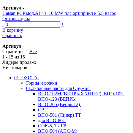
Артикул
-
Hatsan PСP мод.АТ44 -10 MW плс.орт.прикл к.5,5 насос
Оптовая цена
-
+
В корзину
Сравнить
Артикул
-
Страницы:
1
Все
1 - 15 из 15
Лидеры продаж:
Нет товаров.
01. ОХОТА
Горны и рожки
01.Запасные части для Оружия
ВПО-102М (ВЕПРЬ-ХАНТЕР), ВПО-105,
ВПО-123 (ВЕПРЬ)
ВПО-205 (Вепрь-12)
СВТ
ВПО-501 (Лидер) ТТ
для ВПО-801
СОК-5, ТИГР
ВПО-504 (АПС-М)