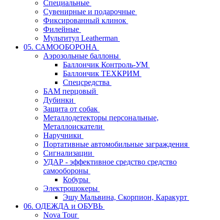
Специальные
Сувенирные и подарочные
Фиксированный клинок
Филейные
Мультитул Leatherman
05. САМООБОРОНА
Аэрозольные баллоны
Баллончик Контроль-УМ
Баллончик ТЕХКРИМ
Спецсредства
БАМ перцовый
Дубинки
Защита от собак
Металлодетекторы персональные,
Металлоискатели
Наручники
Портативные автомобильные заграждения
Сигнализации
УДАР - эффективное средство средство
самообороны
Кобуры
Электрошокеры
Эшу Мальвина, Скорпион, Каракурт
06. ОДЕЖДА и ОБУВЬ
Nova Tour