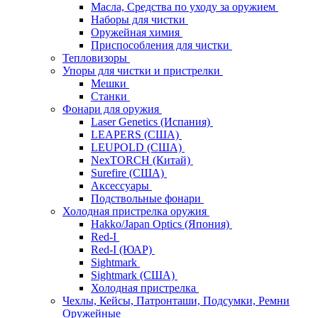
Масла, Средства по уходу за оружием
Наборы для чистки
Оружейная химия
Приспособления для чистки
Тепловизоры
Упоры для чистки и пристрелки
Мешки
Станки
Фонари для оружия
Laser Genetics (Испания)
LEAPERS (США)
LEUPOLD (США)
NexTORCH (Китай)
Surefire (США)
Аксессуары
Подствольные фонари
Холодная пристрелка оружия
Hakko/Japan Optics (Япония)
Red-I
Red-I (ЮАР)
Sightmark
Sightmark (США)
Холодная пристрелка
Чехлы, Кейсы, Патронташи, Подсумки, Ремни
Оружейные