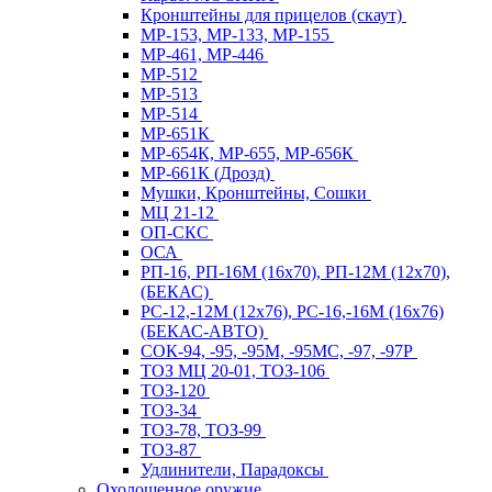
Кронштейны для прицелов (скаут)
МР-153, МР-133, МР-155
МР-461, МР-446
МР-512
МР-513
МР-514
МР-651К
МР-654К, МР-655, МР-656К
МР-661К (Дрозд)
Мушки, Кронштейны, Сошки
МЦ 21-12
ОП-СКС
ОСА
РП-16, РП-16М (16х70), РП-12М (12х70),
(БЕКАС)
РС-12,-12М (12х76), РС-16,-16М (16х76)
(БЕКАС-АВТО)
СОК-94, -95, -95М, -95МС, -97, -97Р
ТОЗ МЦ 20-01, ТОЗ-106
ТОЗ-120
ТОЗ-34
ТОЗ-78, ТОЗ-99
ТОЗ-87
Удлинители, Парадоксы
Охолощенное оружие