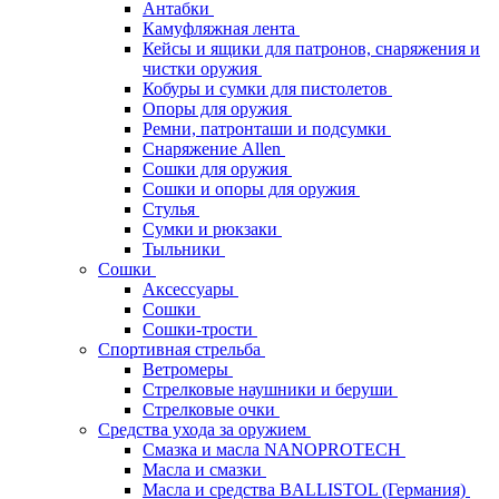
Антабки
Камуфляжная лента
Кейсы и ящики для патронов, снаряжения и
чистки оружия
Кобуры и сумки для пистолетов
Опоры для оружия
Ремни, патронташи и подсумки
Снаряжение Allen
Сошки для оружия
Сошки и опоры для оружия
Стулья
Сумки и рюкзаки
Тыльники
Сошки
Аксессуары
Сошки
Сошки-трости
Спортивная стрельба
Ветромеры
Стрелковые наушники и беруши
Стрелковые очки
Средства ухода за оружием
Смазка и масла NANOPROTECH
Масла и смазки
Масла и средства BALLISTOL (Германия)