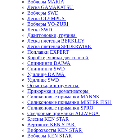
Воблеры MARIA
Леска GAMAKATSU
Воблеры SWD
Леска OLYMPUS
Воблеры YO-ZURI
Леска SWD
Джигголовки, грузила
Леска плетеная BERKLEY
Леска плетеная SPIDERWIRE
Поплавки EXPERT
Коробки, ящики для снастей
Спиннинги DAIWA
Спиннинги SWD
Удилище DAIWA
Удилище SWD
Оснастка, инструменты
Прикормка и ароматизаторы
Силиконовые приманки MANNS
Силиконовые приманки MISTER FISH
Силиконовые приманки SPRO
Съедобные приманки ALLVEGA
Блесны KEN STAR
Вертлюги KEN STAR
Виброхвосты KEN STAR
Воблеры KEN STAR