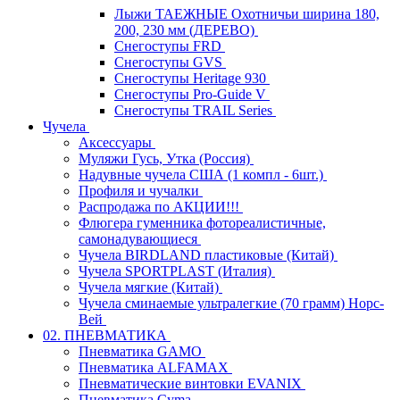
Лыжи ТАЕЖНЫЕ Охотничьи ширина 180,
200, 230 мм (ДЕРЕВО)
Снегоступы FRD
Снегоступы GVS
Снегоступы Heritage 930
Снегоступы Pro-Guide V
Снегоступы TRAIL Series
Чучела
Аксессуары
Муляжи Гусь, Утка (Россия)
Надувные чучела США (1 компл - 6шт.)
Профиля и чучалки
Распродажа по АКЦИИ!!!
Флюгера гуменника фотореалистичные,
самонадувающиеся
Чучела BIRDLAND пластиковые (Китай)
Чучела SPORTPLAST (Италия)
Чучела мягкие (Китай)
Чучела сминаемые ультралегкие (70 грамм) Норс-
Вей
02. ПНЕВМАТИКА
Пневматика GAMO
Пневматика ALFAMAX
Пневматические винтовки EVANIX
Пневматика Cyma