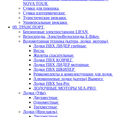
NOVA TOUR
Сумки для пикника
Сумки изотермические
Туристические рюкзаки
Универсальные рюкзаки
09. ТРАНСПОРТ
Бензиновые электростанции LIFAN
Велосипеды, ЭлектроВелосипеды E-Bikes
Водомоторная техника (катера, лодки, моторы)
Лодки ПВХ ЛИДЕР гребные
Весла
Жилеты спасательные
Лодки ПВХ КОВЧЕГ
Лодки ПВХ ЛИДЕР моторные
Лодки ПВХ ШКИПЕР
Ремкомплекты и комплектующие для лодок
Алюминиевые лодки (катера) Вымпел
Лодки ПВХ Sea-Pro
ЛОДОЧНЫЕ МОТОРЫ SEA-PRO
Лодки (Уфа)
Двухместные
Одноместные
Трехместные
Лодки (Ярославль)
Двухместные