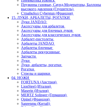
Пневматика Ижевск
Пружины газовые, Саунд-Модераторы, Баллоны
высокого давления (Глушитель)
Страйкбол Cybergun (Франция)
15. ЛУКИ, АРБАЛЕТЫ, РОГАТКИ
Луки JANDAO
Аксессуары для арбалетов
Аксессуары для блочных луков
Аксессуары для классических луков
Арбалет-пистолеты
Арбалеты JANDAO
Арбалеты блочные
Арбалеты рекурсивные
Запчасти
Луки
Луки, арбалеты, рогатки
Рогатки
Стрелы и шарики
04. НОЖИ
FORTUNA (Австрия)
LionSteel (Италия)
Maserin (Италия)
MERTZ Solinger (Германия)
Opinel (Франция)
Sanrenmu (Китай)