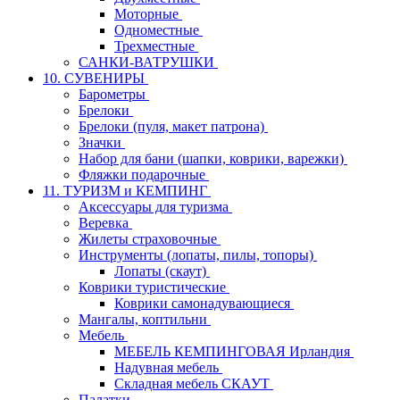
Моторные
Одноместные
Трехместные
САНКИ-ВАТРУШКИ
10. СУВЕНИРЫ
Барометры
Брелоки
Брелоки (пуля, макет патрона)
Значки
Набор для бани (шапки, коврики, варежки)
Фляжки подарочные
11. ТУРИЗМ и КЕМПИНГ
Аксессуары для туризма
Веревка
Жилеты страховочные
Инструменты (лопаты, пилы, топоры)
Лопаты (скаут)
Коврики туристические
Коврики самонадувающиеся
Мангалы, коптильни
Мебель
МЕБЕЛЬ КЕМПИНГОВАЯ Ирландия
Надувная мебель
Складная мебель СКАУТ
Палатки