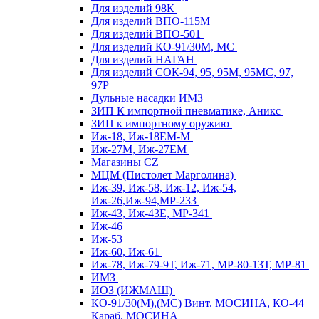
Для изделий 98К
Для изделий ВПО-115М
Для изделий ВПО-501
Для изделий КО-91/30М, МС
Для изделий НАГАН
Для изделий СОК-94, 95, 95М, 95МС, 97,
97Р
Дульные насадки ИМЗ
ЗИП К импортной пневматике, Аникс
ЗИП к импортному оружию
Иж-18, Иж-18ЕМ-М
Иж-27М, Иж-27ЕМ
Магазины CZ
МЦМ (Пистолет Марголина)
Иж-39, Иж-58, Иж-12, Иж-54,
Иж-26,Иж-94,МР-233
Иж-43, Иж-43Е, МР-341
Иж-46
Иж-53
Иж-60, Иж-61
Иж-78, Иж-79-9Т, Иж-71, МР-80-13Т, МР-81
ИМЗ
ИОЗ (ИЖМАШ)
КО-91/30(М),(МС) Винт. МОСИНА, КО-44
Караб. МОСИНА