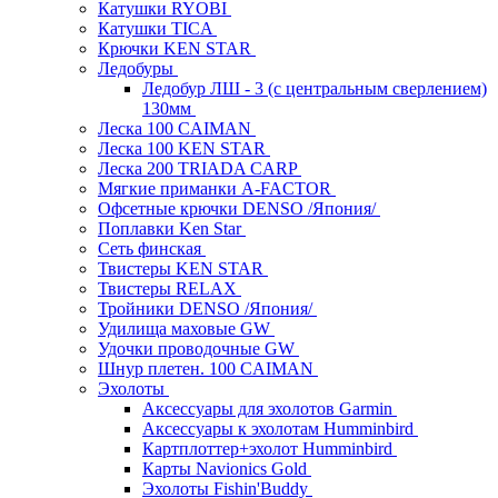
Катушки RYOBI
Катушки TICA
Крючки KEN STAR
Ледобуры
Ледобур ЛШ - 3 (с центральным сверлением)
130мм
Леска 100 CAIMAN
Леска 100 KEN STAR
Леска 200 TRIADA CARP
Мягкие приманки A-FACTOR
Офсетные крючки DENSO /Япония/
Поплавки Ken Star
Сеть финская
Твистеры KEN STAR
Твистеры RELAX
Тройники DENSO /Япония/
Удилища маховые GW
Удочки проводочные GW
Шнур плетен. 100 CAIMAN
Эхолоты
Аксессуары для эхолотов Garmin
Аксессуары к эхолотам Humminbird
Картплоттер+эхолот Humminbird
Карты Navionics Gold
Эхолоты Fishin'Buddy