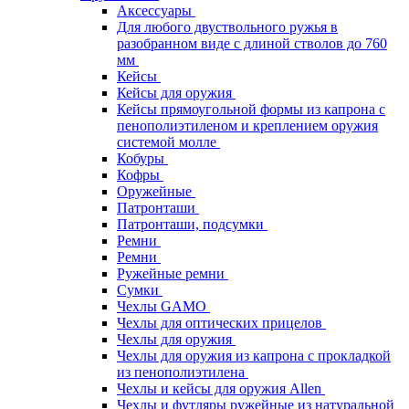
Аксессуары
Для любого двуствольного ружья в
разобранном виде с длиной стволов до 760
мм
Кейсы
Кейсы для оружия
Кейсы прямоугольной формы из капрона с
пенополиэтиленом и креплением оружия
системой молле
Кобуры
Кофры
Оружейные
Патронташи
Патронташи, подсумки
Ремни
Ремни
Ружейные ремни
Сумки
Чехлы GAMO
Чехлы для оптических прицелов
Чехлы для оружия
Чехлы для оружия из капрона с прокладкой
из пенополиэтилена
Чехлы и кейсы для оружия Allen
Чехлы и футляры ружейные из натуральной