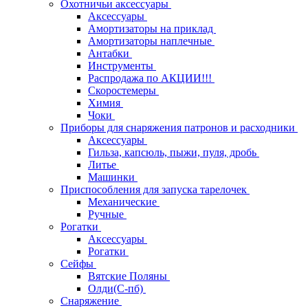
Охотничьи аксессуары
Аксессуары
Амортизаторы на приклад
Амортизаторы наплечные
Антабки
Инструменты
Распродажа по АКЦИИ!!!
Скоростемеры
Химия
Чоки
Приборы для снаряжения патронов и расходники
Аксессуары
Гильза, капсюль, пыжи, пуля, дробь
Литье
Машинки
Приспособления для запуска тарелочек
Механические
Ручные
Рогатки
Аксессуары
Рогатки
Сейфы
Вятские Поляны
Олди(С-пб)
Снаряжение