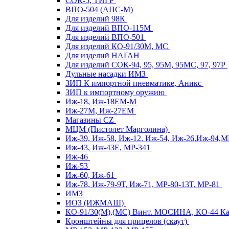
СОК-5, ТИГР
ВПО-504 (АПС-М)
Для изделий 98К
Для изделий ВПО-115М
Для изделий ВПО-501
Для изделий КО-91/30М, МС
Для изделий НАГАН
Для изделий СОК-94, 95, 95М, 95МС, 97, 97Р
Дульные насадки ИМЗ
ЗИП К импортной пневматике, Аникс
ЗИП к импортному оружию
Иж-18, Иж-18ЕМ-М
Иж-27М, Иж-27ЕМ
Магазины CZ
МЦМ (Пистолет Марголина)
Иж-39, Иж-58, Иж-12, Иж-54, Иж-26,Иж-94,
Иж-43, Иж-43Е, МР-341
Иж-46
Иж-53
Иж-60, Иж-61
Иж-78, Иж-79-9Т, Иж-71, МР-80-13Т, МР-81
ИМЗ
ИОЗ (ИЖМАШ)
КО-91/30(М),(МС) Винт. МОСИНА, КО-44 
Кронштейны для прицелов (скаут)