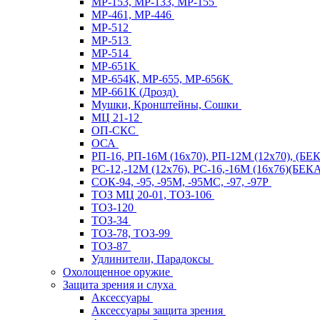
МР-153, МР-133, МР-155
МР-461, МР-446
МР-512
МР-513
МР-514
МР-651К
МР-654К, МР-655, МР-656К
МР-661К (Дрозд)
Мушки, Кронштейны, Сошки
МЦ 21-12
ОП-СКС
ОСА
РП-16, РП-16М (16х70), РП-12М (12х70), (Б
РС-12,-12М (12х76), РС-16,-16М (16х76)(Б
СОК-94, -95, -95М, -95МС, -97, -97Р
ТОЗ МЦ 20-01, ТОЗ-106
ТОЗ-120
ТОЗ-34
ТОЗ-78, ТОЗ-99
ТОЗ-87
Удлинители, Парадоксы
Охолощенное оружие
Защита зрения и слуха
Аксессуары
Аксессуары защита зрения