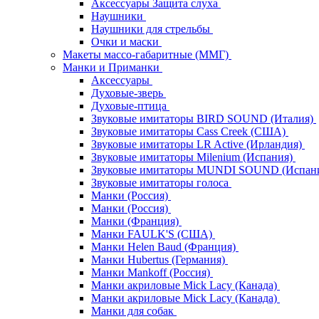
Аксессуары Защита слуха
Наушники
Наушники для стрельбы
Очки и маски
Макеты массо-габаритные (ММГ)
Манки и Приманки
Аксессуары
Духовые-зверь
Духовые-птица
Звуковые имитаторы BIRD SOUND (Италия)
Звуковые имитаторы Cass Creek (США)
Звуковые имитаторы LR Active (Ирландия)
Звуковые имитаторы Milenium (Испания)
Звуковые имитаторы MUNDI SOUND (Испан
Звуковые имитаторы голоса
Манки (Россия)
Манки (Россия)
Манки (Франция)
Манки FAULK'S (США)
Манки Helen Baud (Франция)
Манки Hubertus (Германия)
Манки Mankoff (Россия)
Манки акриловые Mick Lacy (Канада)
Манки акриловые Mick Lacy (Канада)
Манки для собак