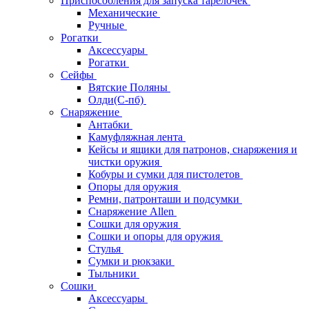
Приспособления для запуска тарелочек
Механические
Ручные
Рогатки
Аксессуары
Рогатки
Сейфы
Вятские Поляны
Олди(С-пб)
Снаряжение
Антабки
Камуфляжная лента
Кейсы и ящики для патронов, снаряжения и
чистки оружия
Кобуры и сумки для пистолетов
Опоры для оружия
Ремни, патронташи и подсумки
Снаряжение Allen
Сошки для оружия
Сошки и опоры для оружия
Стулья
Сумки и рюкзаки
Тыльники
Сошки
Аксессуары