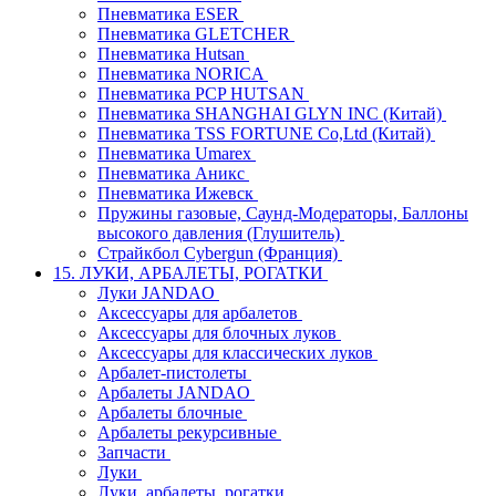
Пневматика ESER
Пневматика GLETCHER
Пневматика Hutsan
Пневматика NORICA
Пневматика PCP HUTSAN
Пневматика SHANGHAI GLYN INC (Китай)
Пневматика TSS FORTUNE Co,Ltd (Китай)
Пневматика Umarex
Пневматика Аникс
Пневматика Ижевск
Пружины газовые, Саунд-Модераторы, Баллоны
высокого давления (Глушитель)
Страйкбол Cybergun (Франция)
15. ЛУКИ, АРБАЛЕТЫ, РОГАТКИ
Луки JANDAO
Аксессуары для арбалетов
Аксессуары для блочных луков
Аксессуары для классических луков
Арбалет-пистолеты
Арбалеты JANDAO
Арбалеты блочные
Арбалеты рекурсивные
Запчасти
Луки
Луки, арбалеты, рогатки