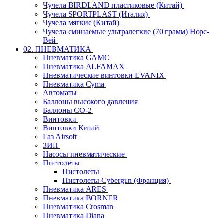
Чучела BIRDLAND пластиковые (Китай)
Чучела SPORTPLAST (Италия)
Чучела мягкие (Китай)
Чучела сминаемые ультралегкие (70 грамм) Норс-
Вей
02. ПНЕВМАТИКА
Пневматика GAMO
Пневматика ALFAMAX
Пневматические винтовки EVANIX
Пневматика Cyma
Автоматы
Баллоны высокого давления
Баллоны СО-2
Винтовки
Винтовки Китай
Газ Airsoft
ЗИП
Насосы пневматические
Пистолеты
Пистолеты
Пистолеты Cybergun (Франция)
Пневматика ARES
Пневматика BORNER
Пневматика Crosman
Пневматика Diana