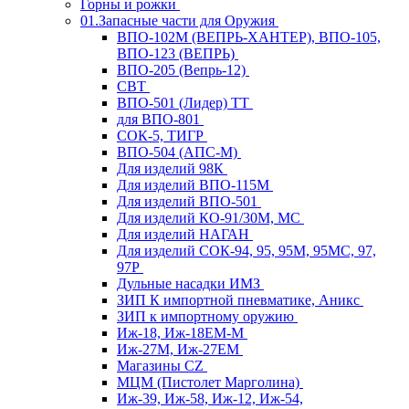
Горны и рожки
01.Запасные части для Оружия
ВПО-102М (ВЕПРЬ-ХАНТЕР), ВПО-105,
ВПО-123 (ВЕПРЬ)
ВПО-205 (Вепрь-12)
СВТ
ВПО-501 (Лидер) ТТ
для ВПО-801
СОК-5, ТИГР
ВПО-504 (АПС-М)
Для изделий 98К
Для изделий ВПО-115М
Для изделий ВПО-501
Для изделий КО-91/30М, МС
Для изделий НАГАН
Для изделий СОК-94, 95, 95М, 95МС, 97,
97Р
Дульные насадки ИМЗ
ЗИП К импортной пневматике, Аникс
ЗИП к импортному оружию
Иж-18, Иж-18ЕМ-М
Иж-27М, Иж-27ЕМ
Магазины CZ
МЦМ (Пистолет Марголина)
Иж-39, Иж-58, Иж-12, Иж-54,