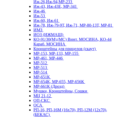
Иж-26,Иж-94,МР-233
Иж-43, Иж-43Е, МР-341
Иж-46
Иж-53
Иж-60, Иж-61
Иж-78, Иж-79-9Т, Иж-71, МР-80-13Т, МР-81
ИМЗ
ИОЗ (ИЖМАШ)
КО-91/30(М),(МС) Винт. МОСИНА, КО-44
Караб. МОСИНА
Кронштейны для прицелов (скаут)
МР-153, МР-133, МР-155
МР-461, МР-446
МР-512
МР-513
МР-514
МР-651К
МР-654К, МР-655, МР-656К
МР-661К (Дрозд)
Мушки, Кронштейны, Сошки
МЦ 21-12
ОП-СКС
ОСА
РП-16, РП-16М (16х70), РП-12М (12х70),
(БЕКАС)