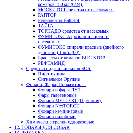
комаров 150 мл (6/24)
МОСКИТОЛ средства от насекомых
РАПТОР
Репелленты Ballistol
ТАЙГА
ТОРНАДО средства от насекомых
ФУМИТОКС Аэрозоли и спреи от
насекомых
ФУМИТОКС спирали красные (двойного
действия) 15шт. (60)
Браслеты от комаров BUG STOP
РЕФТАМИД
Средства подачи сигналов SOS
Пиротехника
Сигнальное Оружие
Фонари, Фары, Прожекторы
Фонари и фары ЛУЧ
Фары галогеновые
Фонари MELLERT (Германия)
Фонари NexTORCH
Фонари кемпинговые
Фонари налобные
Химические грелки одноразовые
12. ТОВАРЫ ДЛЯ СОБАК
13. РЫБАЛКА