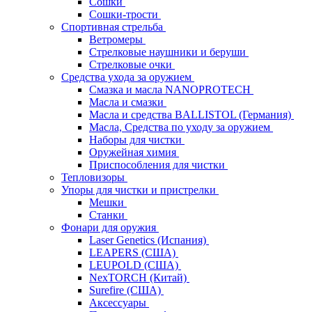
Сошки
Сошки-трости
Спортивная стрельба
Ветромеры
Стрелковые наушники и беруши
Стрелковые очки
Средства ухода за оружием
Смазка и масла NANOPROTECH
Масла и смазки
Масла и средства BALLISTOL (Германия)
Масла, Средства по уходу за оружием
Наборы для чистки
Оружейная химия
Приспособления для чистки
Тепловизоры
Упоры для чистки и пристрелки
Мешки
Станки
Фонари для оружия
Laser Genetics (Испания)
LEAPERS (США)
LEUPOLD (США)
NexTORCH (Китай)
Surefire (США)
Аксессуары