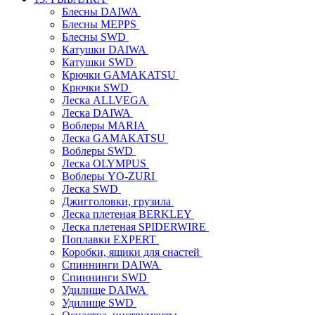
Блесны DAIWA
Блесны MEPPS
Блесны SWD
Катушки DAIWA
Катушки SWD
Крючки GAMAKATSU
Крючки SWD
Леска ALLVEGA
Леска DAIWA
Воблеры MARIA
Леска GAMAKATSU
Воблеры SWD
Леска OLYMPUS
Воблеры YO-ZURI
Леска SWD
Джигголовки, грузила
Леска плетеная BERKLEY
Леска плетеная SPIDERWIRE
Поплавки EXPERT
Коробки, ящики для снастей
Спиннинги DAIWA
Спиннинги SWD
Удилище DAIWA
Удилище SWD