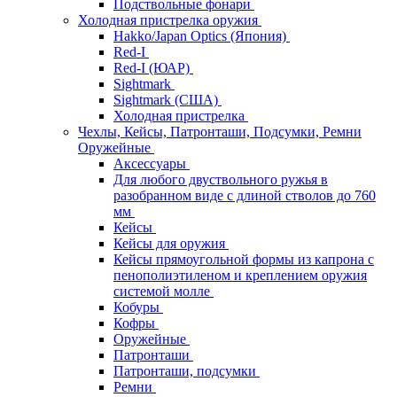
Подствольные фонари
Холодная пристрелка оружия
Hakko/Japan Optics (Япония)
Red-I
Red-I (ЮАР)
Sightmark
Sightmark (США)
Холодная пристрелка
Чехлы, Кейсы, Патронташи, Подсумки, Ремни
Оружейные
Аксессуары
Для любого двуствольного ружья в
разобранном виде с длиной стволов до 760
мм
Кейсы
Кейсы для оружия
Кейсы прямоугольной формы из капрона с
пенополиэтиленом и креплением оружия
системой молле
Кобуры
Кофры
Оружейные
Патронташи
Патронташи, подсумки
Ремни