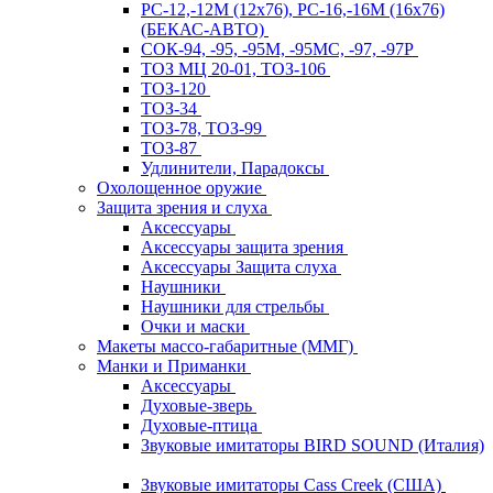
РС-12,-12М (12х76), РС-16,-16М (16х76)
(БЕКАС-АВТО)
СОК-94, -95, -95М, -95МС, -97, -97Р
ТОЗ МЦ 20-01, ТОЗ-106
ТОЗ-120
ТОЗ-34
ТОЗ-78, ТОЗ-99
ТОЗ-87
Удлинители, Парадоксы
Охолощенное оружие
Защита зрения и слуха
Аксессуары
Аксессуары защита зрения
Аксессуары Защита слуха
Наушники
Наушники для стрельбы
Очки и маски
Макеты массо-габаритные (ММГ)
Манки и Приманки
Аксессуары
Духовые-зверь
Духовые-птица
Звуковые имитаторы BIRD SOUND (Италия)
Звуковые имитаторы Cass Creek (США)