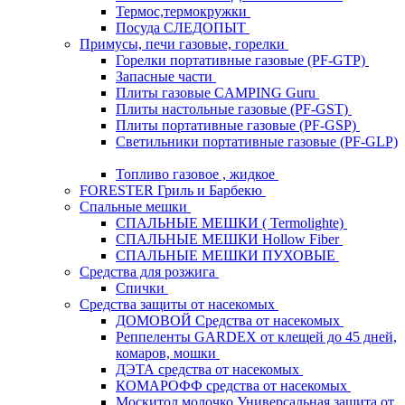
Термос,термокружки
Посуда СЛЕДОПЫТ
Примусы, печи газовые, горелки
Горелки портативные газовые (PF-GTP)
Запасные части
Плиты газовые CAMPING Guru
Плиты настольные газовые (PF-GST)
Плиты портативные газовые (PF-GSP)
Светильники портативные газовые (PF-GLP)
Топливо газовое , жидкое
FORESTER Гриль и Барбекю
Спальные мешки
СПАЛЬНЫЕ МЕШКИ ( Termolighte)
СПАЛЬНЫЕ МЕШКИ Hollow Fiber
СПАЛЬНЫЕ МЕШКИ ПУХОВЫЕ
Средства для розжига
Спички
Средства защиты от насекомых
ДОМОВОЙ Средства от насекомых
Реппеленты GARDEX от клещей до 45 дней,
комаров, мошки
ДЭТА средства от насекомых
КОМАРОФФ средства от насекомых
Москитол молочко Универсальная защита от