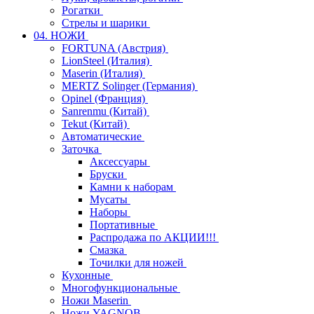
Рогатки
Стрелы и шарики
04. НОЖИ
FORTUNA (Австрия)
LionSteel (Италия)
Maserin (Италия)
MERTZ Solinger (Германия)
Opinel (Франция)
Sanrenmu (Китай)
Tekut (Китай)
Автоматические
Заточка
Аксессуары
Бруски
Камни к наборам
Мусаты
Наборы
Портативные
Распродажа по АКЦИИ!!!
Смазка
Точилки для ножей
Кухонные
Многофункциональные
Ножи Maserin
Ножи YAGNOB