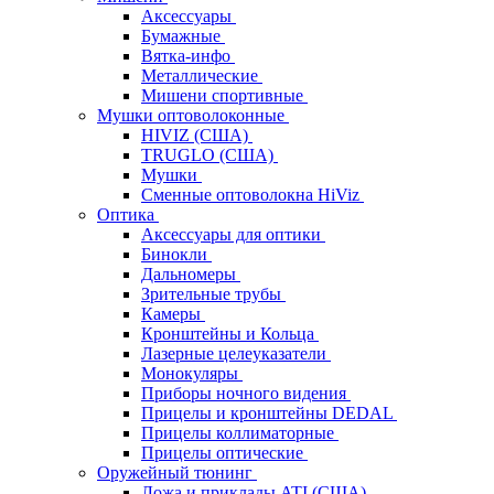
Аксессуары
Бумажные
Вятка-инфо
Металлические
Мишени спортивные
Мушки оптоволоконные
HIVIZ (США)
TRUGLO (США)
Мушки
Сменные оптоволокна HiViz
Оптика
Аксессуары для оптики
Бинокли
Дальномеры
Зрительные трубы
Камеры
Кронштейны и Кольца
Лазерные целеуказатели
Монокуляры
Приборы ночного видения
Прицелы и кронштейны DEDAL
Прицелы коллиматорные
Прицелы оптические
Оружейный тюнинг
Ложа и приклады ATI (США)