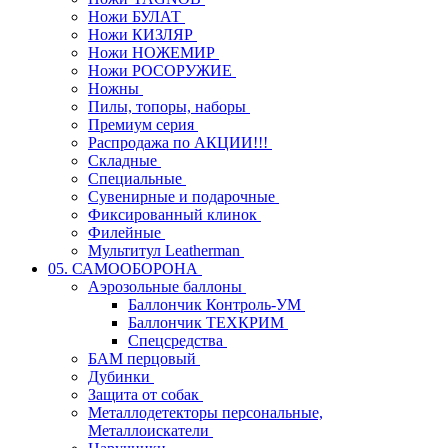
Ножи БУЛАТ
Ножи КИЗЛЯР
Ножи НОЖЕМИР
Ножи РОСОРУЖИЕ
Ножны
Пилы, топоры, наборы
Премиум серия
Распродажа по АКЦИИ!!!
Складные
Специальные
Сувенирные и подарочные
Фиксированный клинок
Филейные
Мультитул Leatherman
05. САМООБОРОНА
Аэрозольные баллоны
Баллончик Контроль-УМ
Баллончик ТЕХКРИМ
Спецсредства
БАМ перцовый
Дубинки
Защита от собак
Металлодетекторы персональные,
Металлоискатели