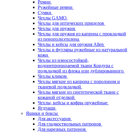
Ремни
Ружейные ремни
Сумки
Чехлы GAMO
Чехлы для оптических прицелов
Чехлы для оружия
Чехлы для оружия из капрона с прокладкой
из пенополиэтилена
Чехлы и кейсы для оружия Allen
Чехлы и футляры ружейные из натуральной
кожи
Чехлы из износостойкой,
водонепроницаемой ткани Кордура с
подкладкой из флока или дублированного
Чехлы кликом
Чехлы мягкие из капрона с поролоном и
тканевой подкладкой
Чехлы мягкие из синтетической ткани с
кожаной отделкой
Чехлы, кейсы и кофры оружейные
Ягдташи
Ящики и боксы
Для аксессуаров
Для гладкоствольных патронов
Для нарезных патронов