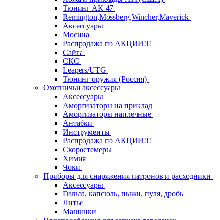
Тюнинг АК-47
Remington,Mossberg,Wincher,Maverick
Аксессуары
Мосина
Распродажа по АКЦИИ!!!
Сайга
СКС
Leapers/UTG
Тюнинг оружия (Россия)
Охотничьи аксессуары
Аксессуары
Амортизаторы на приклад
Амортизаторы наплечные
Антабки
Инструменты
Распродажа по АКЦИИ!!!
Скоростемеры
Химия
Чоки
Приборы для снаряжения патронов и расходники
Аксессуары
Гильза, капсюль, пыжи, пуля, дробь
Литье
Машинки