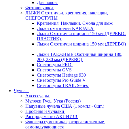
Для чоков
Фотоловушки
ЛЫЖИ Охотничьи, крепления, накладки,
СНЕГОСТУПЫ
Крепления, Накладки, Смола для лыж
Лыжи охотничьи KARJALA
Лыжи Охотничьи ширина 150 мм (ДЕРЕВО-
ПЛАСТИК)
Лыжи Охотничьи ширина 150 мм (ДЕРЕВО)
Лыжи ТАЕЖНЫЕ Охотничьи ширина 180,
200, 230 мм (ДЕРЕВО)
Снегоступы FRD
Снегоступы GVS
Снегоступы Heritage 930
Снегоступы Pro-Guide V
Снегоступы TRAIL Series
Чучела
Аксессуары
Муляжи Гусь, Утка (Россия)
Надувные чучела США (1 компл - 6шт.)
Профиля и чучалки
Распродажа по АКЦИИ!!!
Флюгера гуменника фотореалистичные,
самонадувающиеся