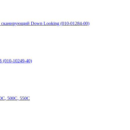
30 cканирующий Down Looking (010-01284-00)
B (010-10249-40)
00C, 500C, 550C