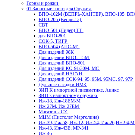
Горны и рожки
01.Запасные части для Оружия
ВПО-102М (ВЕПРЬ-ХАНТЕР), ВПО-105, ВП
ВПО-205 (Вепрь-12)
СВТ
ВПО-501 (Лидер) ТТ
для ВПО-801
СОК-5, ТИГР
ВПО-504 (АПС-М)
Для изделий 98К
Для изделий ВПО-115М
Для изделий ВПО-501
Для изделий КО-91/30М, МС
Для изделий НАГАН
Для изделий СОК-94, 95, 95М, 95МС, 97, 97Р
Дульные насадки ИМЗ
ЗИП К импортной пневматике, Аникс
ЗИП к импортному оружию
Иж-18, Иж-18ЕМ-М
Иж-27М, Иж-27ЕМ
Магазины CZ
МЦМ (Пистолет Марголина)
Иж-39, Иж-58, Иж-12, Иж-54, Иж-26,Иж-94,
Иж-43, Иж-43Е, МР-341
Иж-46