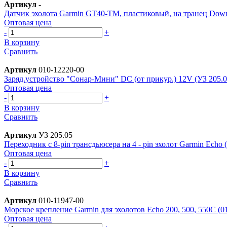
Артикул
-
Датчик эхолота Garmin GT40-TM, пластиковый, на транец Down
Оптовая цена
-
+
В корзину
Сравнить
Артикул
010-12220-00
Заряд.устройство "Сонар-Мини" DC (от прикур.) 12V (УЗ 205.0
Оптовая цена
-
+
В корзину
Сравнить
Артикул
УЗ 205.05
Переходник с 8-pin трансдьюсера на 4 - pin эхолот Garmin Echo 
Оптовая цена
-
+
В корзину
Сравнить
Артикул
010-11947-00
Морское крепление Garmin для эхолотов Echo 200, 500, 550C (0
Оптовая цена