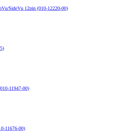
Vu/SideVu 12pin (010-12220-00)
5)
(010-11947-00)
10-11676-00)