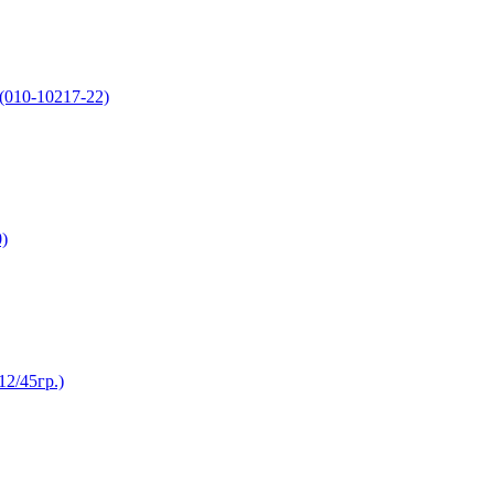
(010-10217-22)
)
2/45гр.)