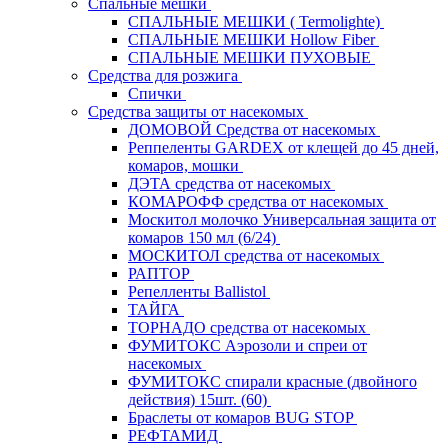
Спальные мешки
СПАЛЬНЫЕ МЕШКИ ( Termolighte)
СПАЛЬНЫЕ МЕШКИ Hollow Fiber
СПАЛЬНЫЕ МЕШКИ ПУХОВЫЕ
Средства для розжига
Спички
Средства защиты от насекомых
ДОМОВОЙ Средства от насекомых
Реппеленты GARDEX от клещей до 45 дней,
комаров, мошки
ДЭТА средства от насекомых
КОМАРОФФ средства от насекомых
Москитол молочко Универсальная защита от
комаров 150 мл (6/24)
МОСКИТОЛ средства от насекомых
РАПТОР
Репелленты Ballistol
ТАЙГА
ТОРНАДО средства от насекомых
ФУМИТОКС Аэрозоли и спреи от
насекомых
ФУМИТОКС спирали красные (двойного
действия) 15шт. (60)
Браслеты от комаров BUG STOP
РЕФТАМИД