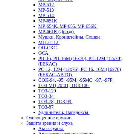
МР-512
МР-513
МР-514
МР-651К
МР-654К, МР-655, МР-656К
МР-661К (Дрозд)
Мушки, Кронштейны, Сошки
МЦ 21-12
ОП-СКС
ОСА
РП-16, РП-16М (16х70), РП-12М (12х70),
(БЕКАС)
РС-12,-12М (12х76), РС-16,-16М (16х76)
(БЕКАС-АВТО)
СОК-94, -95, -95М, -95МС, -97, -97Р
ТОЗ МЦ 20-01, ТОЗ-106
ТОЗ-120
ТОЗ-34
ТОЗ-78, ТОЗ-99
ТОЗ-87
Удлинители, Парадоксы
Охолощенное оружие
Защита зрения и слуха
Аксессуары
Аксессуары защита зрения