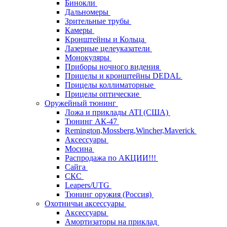
Бинокли
Дальномеры
Зрительные трубы
Камеры
Кронштейны и Кольца
Лазерные целеуказатели
Монокуляры
Приборы ночного видения
Прицелы и кронштейны DEDAL
Прицелы коллиматорные
Прицелы оптические
Оружейный тюнинг
Ложа и приклады ATI (США)
Тюнинг АК-47
Remington,Mossberg,Wincher,Maverick
Аксессуары
Мосина
Распродажа по АКЦИИ!!!
Сайга
СКС
Leapers/UTG
Тюнинг оружия (Россия)
Охотничьи аксессуары
Аксессуары
Амортизаторы на приклад