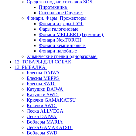
Средства подачи сигналов SOS
Пиротехника
Сигнальное Оружие
Фонари, Фары, Прожекторы
Фонари и фары ЛУЧ
Фары галогеновые
Фонари MELLERT (Германия)
Фонари NexTORCH
Фонари кемпинговые
Фонари налобные
Химические грелки одноразовые
12. ТОВАРЫ ДЛЯ СОБАК
13. РЫБАЛКА
Блесны DAIWA
Блесны MEPPS
Блесны SWD
Катушки DAIWA
Катушки SWD
Крючки GAMAKATSU
Крючки SWD
Леска ALLVEGA
Леска DAIWA
Воблеры MARIA
Леска GAMAKATSU
Воблеры SWD