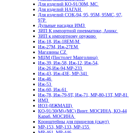
Для изделий КО-91/30М, МС
Для изделий НАГАН
Для изделий СОК-94, 95, 95М, 95МС, 97,
97Р
Дульные насадки ИМЗ
ЗИП К импортной пневматике, Аникс
ЗИП к импортному оружию
Иж-18, Иж-18ЕМ-М
Иж-27М, Иж-27ЕМ
Магазины CZ
МЦМ (Пистолет Марголина)
Иж-39, Иж-58, Иж-12, Иж-54,
Иж-26,Иж-94,МР-233
Иж-43, Иж-43Е, МР-341
Иж-46
Иж-53
Иж-60, Иж-61
Иж-78, Иж-79-9Т, Иж-71, МР-80-13Т, МР-81
ИМЗ
ИОЗ (ИЖМАШ)
КО-91/30(М),(МС) Винт. МОСИНА, КО-44
Караб. МОСИНА
Кронштейны для прицелов (скаут)
МР-153, МР-133, МР-155
МР-461, МР-446