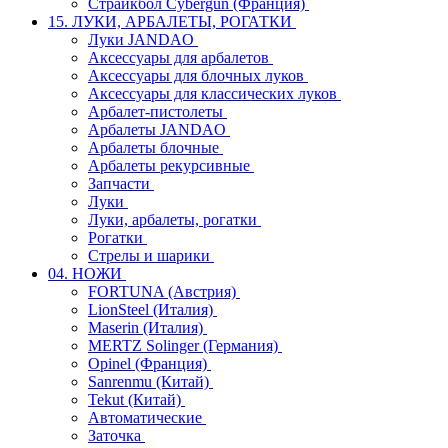
Страйкбол Cybergun (Франция)
15. ЛУКИ, АРБАЛЕТЫ, РОГАТКИ
Луки JANDAO
Аксессуары для арбалетов
Аксессуары для блочных луков
Аксессуары для классических луков
Арбалет-пистолеты
Арбалеты JANDAO
Арбалеты блочные
Арбалеты рекурсивные
Запчасти
Луки
Луки, арбалеты, рогатки
Рогатки
Стрелы и шарики
04. НОЖИ
FORTUNA (Австрия)
LionSteel (Италия)
Maserin (Италия)
MERTZ Solinger (Германия)
Opinel (Франция)
Sanrenmu (Китай)
Tekut (Китай)
Автоматические
Заточка