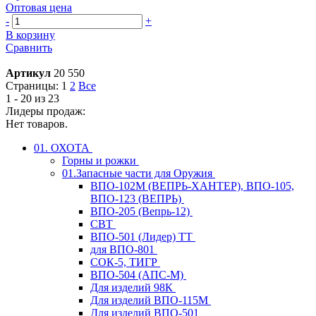
Оптовая цена
-
+
В корзину
Сравнить
Артикул
20 550
Страницы:
1
2
Все
1 - 20 из 23
Лидеры продаж:
Нет товаров.
01. ОХОТА
Горны и рожки
01.Запасные части для Оружия
ВПО-102М (ВЕПРЬ-ХАНТЕР), ВПО-105,
ВПО-123 (ВЕПРЬ)
ВПО-205 (Вепрь-12)
СВТ
ВПО-501 (Лидер) ТТ
для ВПО-801
СОК-5, ТИГР
ВПО-504 (АПС-М)
Для изделий 98К
Для изделий ВПО-115М
Для изделий ВПО-501