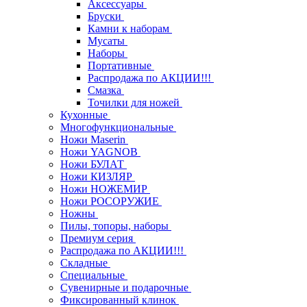
Аксессуары
Бруски
Камни к наборам
Мусаты
Наборы
Портативные
Распродажа по АКЦИИ!!!
Смазка
Точилки для ножей
Кухонные
Многофункциональные
Ножи Maserin
Ножи YAGNOB
Ножи БУЛАТ
Ножи КИЗЛЯР
Ножи НОЖЕМИР
Ножи РОСОРУЖИЕ
Ножны
Пилы, топоры, наборы
Премиум серия
Распродажа по АКЦИИ!!!
Складные
Специальные
Сувенирные и подарочные
Фиксированный клинок