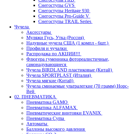
Снегоступы GVS
Снегоступы Heritage 930
Снегоступы Pro-Guide V
Снегоступы TRAIL Series
Чучела
Аксессуары
Муляжи Гусь, Утка (Россия)
Надувные чучела США (1 компл - 6шт.)
Профиля и чучалки
Распродажа по АКЦИИ!!!
Флюгера гуменника фотореалистичные,
самонадувающиеся
Чучела BIRDLAND пластиковые (Китай)
Чучела SPORTPLAST (Италия)
Чучела мягкие (Китай)
Чучела сминаемые ультралегкие (70 грамм) Норс-
Вей
02. ПНЕВМАТИКА
Пневматика GAMO
Пневматика ALFAMAX
Пневматические винтовки EVANIX
Пневматика Cyma
Автоматы
Баллоны высокого давления