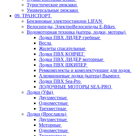
Туристические рюкзаки
Универсальные рюкзаки
09. ТРАНСПОРТ
Бензиновые электростанции LIFAN
Велосипеды, ЭлектроВелосипеды E-Bikes
Водомоторная техника (катера, лодки, моторы)
Лодки ПВХ ЛИДЕР гребные
Весла
Жилеты спасательные
Лодки ПВХ КОВЧЕГ
Лодки ПВХ ЛИДЕР моторные
Лодки ПВХ ШКИПЕР
Ремкомплекты и комплектующие для лодок
Алюминиевые лодки (катера) Вымпел
Лодки ПВХ Sea-Pro
ЛОДОЧНЫЕ МОТОРЫ SEA-PRO
Лодки (Уфа)
Двухместные
Одноместные
Трехместные
Лодки (Ярославль)
Двухместные
Моторные
Одноместные
Трехместные