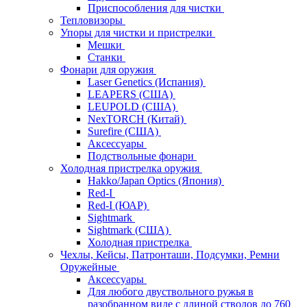
Приспособления для чистки
Тепловизоры
Упоры для чистки и пристрелки
Мешки
Станки
Фонари для оружия
Laser Genetics (Испания)
LEAPERS (США)
LEUPOLD (США)
NexTORCH (Китай)
Surefire (США)
Аксессуары
Подствольные фонари
Холодная пристрелка оружия
Hakko/Japan Optics (Япония)
Red-I
Red-I (ЮАР)
Sightmark
Sightmark (США)
Холодная пристрелка
Чехлы, Кейсы, Патронташи, Подсумки, Ремни
Оружейные
Аксессуары
Для любого двуствольного ружья в
разобранном виде с длиной стволов до 760