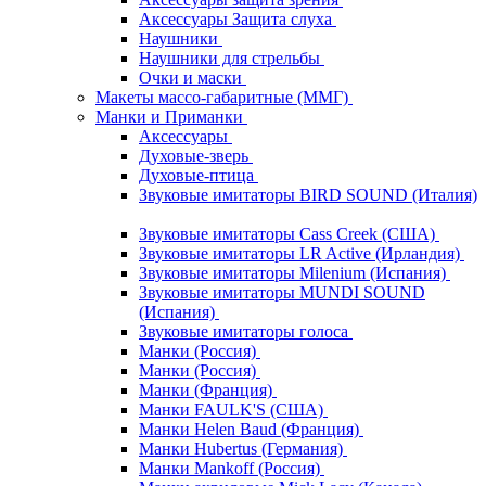
Аксессуары Защита слуха
Наушники
Наушники для стрельбы
Очки и маски
Макеты массо-габаритные (ММГ)
Манки и Приманки
Аксессуары
Духовые-зверь
Духовые-птица
Звуковые имитаторы BIRD SOUND (Италия)
Звуковые имитаторы Cass Creek (США)
Звуковые имитаторы LR Active (Ирландия)
Звуковые имитаторы Milenium (Испания)
Звуковые имитаторы MUNDI SOUND
(Испания)
Звуковые имитаторы голоса
Манки (Россия)
Манки (Россия)
Манки (Франция)
Манки FAULK'S (США)
Манки Helen Baud (Франция)
Манки Hubertus (Германия)
Манки Mankoff (Россия)