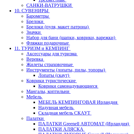
САНКИ-ВАТРУШКИ
10. СУВЕНИРЫ
Барометры
Брелоки
Брелоки (пуля, макет патрона)
Значки
Набор для бани (шапки, коврики, варежки)
Фляжки подарочные
11. ТУРИЗМ и КЕМПИНГ
Аксессуары для туризма
Веревка
Жилеты страховочные
Инструменты (лопаты, пилы, топоры)
Лопаты (скаут)
Коврики туристические
Коврики самонадувающиеся
Мангалы, коптильни
Мебель
МЕБЕЛЬ КЕМПИНГОВАЯ Ирландия
Надувная мебель
Складная мебель СКАУТ
Палатки
ПАЛАТКИ Greenell АВТОМАТ (Ирландия)
ПАЛАТКИ АЛЯСКА