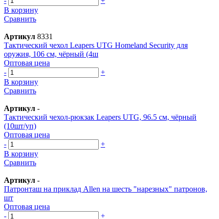
-
+
В корзину
Сравнить
Артикул
8331
Тактический чехол Leapers UTG Homeland Security для
оружия, 106 см, чёрный (4ш
Оптовая цена
-
+
В корзину
Сравнить
Артикул
-
Тактический чехол-рюкзак Leapers UTG, 96.5 см, чёрный
(10шт/уп)
Оптовая цена
-
+
В корзину
Сравнить
Артикул
-
Патронташ на приклад Allen на шесть "нарезных" патронов,
шт
Оптовая цена
-
+