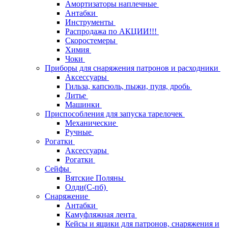
Амортизаторы наплечные
Антабки
Инструменты
Распродажа по АКЦИИ!!!
Скоростемеры
Химия
Чоки
Приборы для снаряжения патронов и расходники
Аксессуары
Гильза, капсюль, пыжи, пуля, дробь
Литье
Машинки
Приспособления для запуска тарелочек
Механические
Ручные
Рогатки
Аксессуары
Рогатки
Сейфы
Вятские Поляны
Олди(С-пб)
Снаряжение
Антабки
Камуфляжная лента
Кейсы и ящики для патронов, снаряжения и