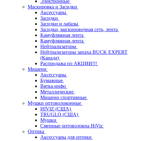
Электронные
Маскировка и Засидки
Аксессуары
Засидки
Засидки и лабазы
Засидки, маскировочная сеть, лента
Камуфляжная лента
Камуфляжная лента
Нейтрализаторы
Нейтрализаторы запаха BUCK EXPERT
(Канада)
Распродажа по АКЦИИ!!!
Мишени
Аксессуары
Бумажные
Вятка-инфо
Металлические
Мишени спортивные
Мушки оптоволоконные
HIVIZ (США)
TRUGLO (США)
Мушки
Сменные оптоволокна HiViz
Оптика
Аксессуары для оптики