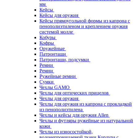
мм
Кейсы
Кейсы для оружия
Кейсы прямоугольной формы из капрона с
пенополиэтиленом и креплением оружия
системой молле
Кобуры
Кофры
Оружейные
Патронташи
Патронташи, подсумки
Ремни
Ремни
Ружейные ремни
Сумки
Чехлы GAMO
Чехлы для оптических прицелов
Чехлы для оружия
Чехлы для оружия из капрона с прокладкой
из пенополиэтилена
Чехлы и кейсы для оружия Allen
Чехлы и футляры ружейные из натуральной
кожи
Чехлы из износостойкой,
водонепроницаемой ткани Кордура с