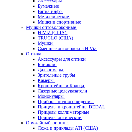
Аксессуары
Бумажные
Вятка-инфо
Металлические
Мишени спортивные
Мушки оптоволоконные
HIVIZ (США)
TRUGLO (США)
Мушки
Сменные оптоволокна HiViz
Оптика
Аксессуары для оптики
Бинокли
Дальномеры
Зрительные трубы
Камеры
Кронштейны и Кольца
Лазерные целеуказатели
Монокуляры
Приборы ночного видения
Прицелы и кронштейны DEDAL
Прицелы коллиматорные
Прицелы оптические
Оружейный тюнинг
Ложа и приклады ATI (США)