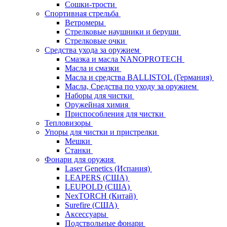
Сошки-трости
Спортивная стрельба
Ветромеры
Стрелковые наушники и беруши
Стрелковые очки
Средства ухода за оружием
Смазка и масла NANOPROTECH
Масла и смазки
Масла и средства BALLISTOL (Германия)
Масла, Средства по уходу за оружием
Наборы для чистки
Оружейная химия
Приспособления для чистки
Тепловизоры
Упоры для чистки и пристрелки
Мешки
Станки
Фонари для оружия
Laser Genetics (Испания)
LEAPERS (США)
LEUPOLD (США)
NexTORCH (Китай)
Surefire (США)
Аксессуары
Подствольные фонари