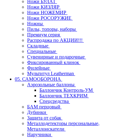
Ножи БУЛАТ
Ножи КИЗЛЯР
Ножи НОЖЕМИР
Ножи РОСОРУЖИЕ
Ножны
Пилы, топоры, наборы
Премиум серия
Распродажа по АКЦИИ!!!
Складные
Специальные
Сувенирные и подарочные
Фиксированный клинок
Филейные
Мультитул Leatherman
05. САМООБОРОНА
Аэрозольные баллоны
Баллончик Контроль-УМ
Баллончик ТЕХКРИМ
Спецсредства
БАМ перцовый
Дубинки
Защита от собак
Металлодетекторы персональные,
Металлоискатели
Наручники