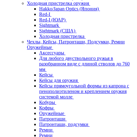
Холодная пристрелка оружия
Hakko/Japan Optics (Япония)
Red-I
Red-I (ЮАР)
Sightmark
Sightmark (США)
Холодная пристрелка
Чехлы, Кейсы, Патронташи, Подсумки, Ремни
Оружейные
Аксессуары
Для любого двуствольного ружья в
разобранном виде с длиной стволов до 760
мм
Кейсы
Кейсы для оружия
Кейсы прямоугольной формы из капрона с
пенополиэтиленом и креплением оружия
системой молле
Кобуры
Кофры
Оружейные
Патронташи
Патронташи, подсумки
Ремни
Ремни