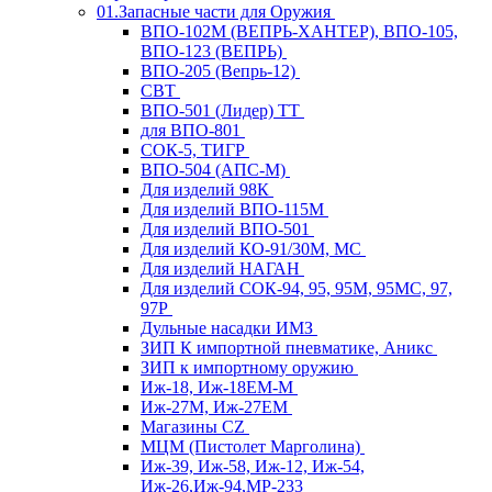
01.Запасные части для Оружия
ВПО-102М (ВЕПРЬ-ХАНТЕР), ВПО-105,
ВПО-123 (ВЕПРЬ)
ВПО-205 (Вепрь-12)
СВТ
ВПО-501 (Лидер) ТТ
для ВПО-801
СОК-5, ТИГР
ВПО-504 (АПС-М)
Для изделий 98К
Для изделий ВПО-115М
Для изделий ВПО-501
Для изделий КО-91/30М, МС
Для изделий НАГАН
Для изделий СОК-94, 95, 95М, 95МС, 97,
97Р
Дульные насадки ИМЗ
ЗИП К импортной пневматике, Аникс
ЗИП к импортному оружию
Иж-18, Иж-18ЕМ-М
Иж-27М, Иж-27ЕМ
Магазины CZ
МЦМ (Пистолет Марголина)
Иж-39, Иж-58, Иж-12, Иж-54,
Иж-26,Иж-94,МР-233