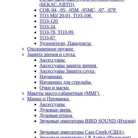
(БЕКАС-АВТО)
СОК-94, -95, -95М, -95МС, -97, -97Р
ТОЗ МЦ 20-01, ТОЗ-106
ТОЗ-120
ТОЗ-34
ТОЗ-78, ТОЗ-99
ТОЗ-87
Удлинители, Парадоксы
Охолощенное оружие
Защита зрения и слуха
Аксессуары
Аксессуары защита зрения
Аксессуары Защита слуха
Наушники
Наушники для стрельбы
Очки и маски
Макеты массо-габаритные (ММГ)
Манки и Приманки
Аксессуары
Духовые-зверь
Духовые-птица
Звуковые имитаторы BIRD SOUND (Италия)
Звуковые имитаторы Cass Creek (США)
Звуковые имитаторы LR Active (Ирландия)