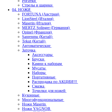
Рогатки
Стрелы и шарики
04. НОЖИ
FORTUNA (Австрия)
LionSteel (Италия)
Maserin (Италия)
MERTZ Solinger (Германия)
Opinel (Франция)
Sanrenmu (Китай)
Tekut (Китай)
Автоматические
Заточка
Аксессуары
Бруски
Камни к наборам
Мусаты
Наборы
Портативные
Распродажа по АКЦИИ!!!
Смазка
Точилки для ножей
Кухонные
Многофункциональные
Ножи Maserin
Ножи YAGNOB