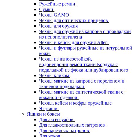
Ружейные ремни
Сумки
Чехлы GAMO
Чехлы для оптических прицелов
Чехлы для оружия
Чехлы для оружия из капрона с прокладкой
из пенополиэтилена
Чехлы и кейсы для оружия Allen
Чехлы и футляры ружейные из натуральной
кожи
Чехлы из износостойкой,
водонепроницаемой ткани Кордура с
подкладкой из флока или дублированного
Чехлы кликом
Чехлы мягкие из капрона с поролоном и
тканевой подкладкой
Чехлы мягкие из синтетической ткани с
кожаной отделкой
Чехлы, кейсы и кофры оружейные
Ягдташи
Ящики и боксы
Для аксессуаров
Для гладкоствольных патронов
Для нарезных патронов
Для чоков