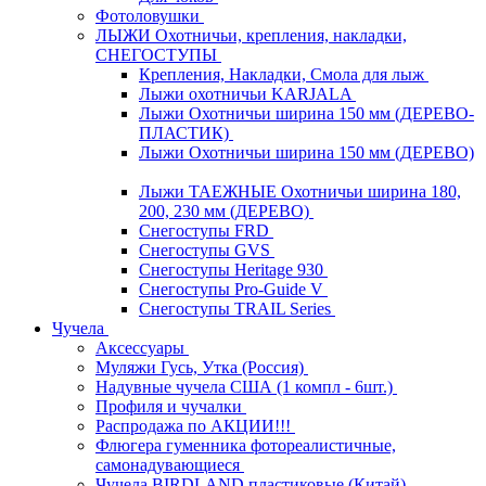
Фотоловушки
ЛЫЖИ Охотничьи, крепления, накладки,
СНЕГОСТУПЫ
Крепления, Накладки, Смола для лыж
Лыжи охотничьи KARJALA
Лыжи Охотничьи ширина 150 мм (ДЕРЕВО-
ПЛАСТИК)
Лыжи Охотничьи ширина 150 мм (ДЕРЕВО)
Лыжи ТАЕЖНЫЕ Охотничьи ширина 180,
200, 230 мм (ДЕРЕВО)
Снегоступы FRD
Снегоступы GVS
Снегоступы Heritage 930
Снегоступы Pro-Guide V
Снегоступы TRAIL Series
Чучела
Аксессуары
Муляжи Гусь, Утка (Россия)
Надувные чучела США (1 компл - 6шт.)
Профиля и чучалки
Распродажа по АКЦИИ!!!
Флюгера гуменника фотореалистичные,
самонадувающиеся
Чучела BIRDLAND пластиковые (Китай)