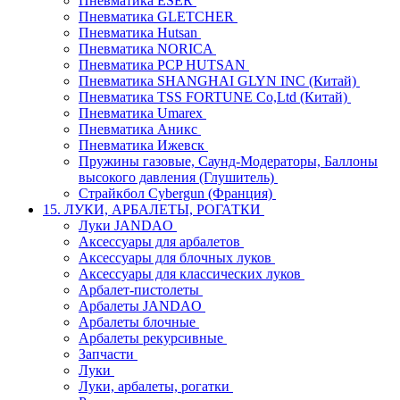
Пневматика ESER
Пневматика GLETCHER
Пневматика Hutsan
Пневматика NORICA
Пневматика PCP HUTSAN
Пневматика SHANGHAI GLYN INC (Китай)
Пневматика TSS FORTUNE Co,Ltd (Китай)
Пневматика Umarex
Пневматика Аникс
Пневматика Ижевск
Пружины газовые, Саунд-Модераторы, Баллоны
высокого давления (Глушитель)
Страйкбол Cybergun (Франция)
15. ЛУКИ, АРБАЛЕТЫ, РОГАТКИ
Луки JANDAO
Аксессуары для арбалетов
Аксессуары для блочных луков
Аксессуары для классических луков
Арбалет-пистолеты
Арбалеты JANDAO
Арбалеты блочные
Арбалеты рекурсивные
Запчасти
Луки
Луки, арбалеты, рогатки