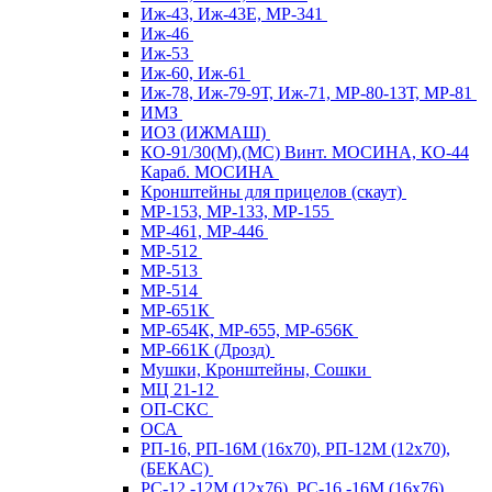
Иж-43, Иж-43Е, МР-341
Иж-46
Иж-53
Иж-60, Иж-61
Иж-78, Иж-79-9Т, Иж-71, МР-80-13Т, МР-81
ИМЗ
ИОЗ (ИЖМАШ)
КО-91/30(М),(МС) Винт. МОСИНА, КО-44
Караб. МОСИНА
Кронштейны для прицелов (скаут)
МР-153, МР-133, МР-155
МР-461, МР-446
МР-512
МР-513
МР-514
МР-651К
МР-654К, МР-655, МР-656К
МР-661К (Дрозд)
Мушки, Кронштейны, Сошки
МЦ 21-12
ОП-СКС
ОСА
РП-16, РП-16М (16х70), РП-12М (12х70),
(БЕКАС)
РС-12,-12М (12х76), РС-16,-16М (16х76)