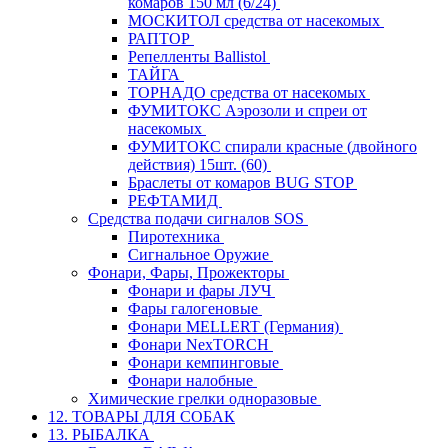
комаров 150 мл (6/24)
МОСКИТОЛ средства от насекомых
РАПТОР
Репелленты Ballistol
ТАЙГА
ТОРНАДО средства от насекомых
ФУМИТОКС Аэрозоли и спреи от
насекомых
ФУМИТОКС спирали красные (двойного
действия) 15шт. (60)
Браслеты от комаров BUG STOP
РЕФТАМИД
Средства подачи сигналов SOS
Пиротехника
Сигнальное Оружие
Фонари, Фары, Прожекторы
Фонари и фары ЛУЧ
Фары галогеновые
Фонари MELLERT (Германия)
Фонари NexTORCH
Фонари кемпинговые
Фонари налобные
Химические грелки одноразовые
12. ТОВАРЫ ДЛЯ СОБАК
13. РЫБАЛКА