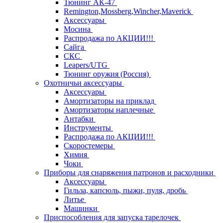
Тюнинг АК-47
Remington,Mossberg,Wincher,Maverick
Аксессуары
Мосина
Распродажа по АКЦИИ!!!
Сайга
СКС
Leapers/UTG
Тюнинг оружия (Россия)
Охотничьи аксессуары
Аксессуары
Амортизаторы на приклад
Амортизаторы наплечные
Антабки
Инструменты
Распродажа по АКЦИИ!!!
Скоростемеры
Химия
Чоки
Приборы для снаряжения патронов и расходники
Аксессуары
Гильза, капсюль, пыжи, пуля, дробь
Литье
Машинки
Приспособления для запуска тарелочек