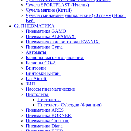
Чучела SPORTPLAST (Италия)
Чучела мягкие (Китай)
Чучела сминаемые ультралегкие (70 грамм) Норс-
Вей
02. ПНЕВМАТИКА
Пневматика GAMO
Пневматика ALFAMAX
Пневматические винтовки EVANIX
Пневматика Cyma
Автоматы
Баллоны высокого давления
Баллоны СО-2
Винтовки
Винтовки Китай
Газ Airsoft
ЗИП
Насосы пневматические
Пистолеты
Пистолеты
Пистолеты Cybergun (Франция)
Пневматика ARES
Пневматика BORNER
Пневматика Crosman
Пневматика Diana