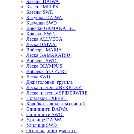
Блесны DAIWA
Блесны MEPPS
Блесны SWD
Катушки DAIWA
Катушки SWD
Крючки GAMAKATSU
Крючки SWD
Леска ALLVEGA
Леска DAIWA
Воблеры MARIA
Леска GAMAKATSU
Воблеры SWD
Леска OLYMPUS
Воблеры YO-ZURI
Леска SWD
Джигголовки, грузила
Леска плетеная BERKLEY
Леска плетеная SPIDERWIRE
Поплавки EXPERT
Коробки, ящики для снастей
Спиннинги DAIWA
Спиннинги SWD
Удилище DAIWA
Удилище SWD
Оснастка, инструменты